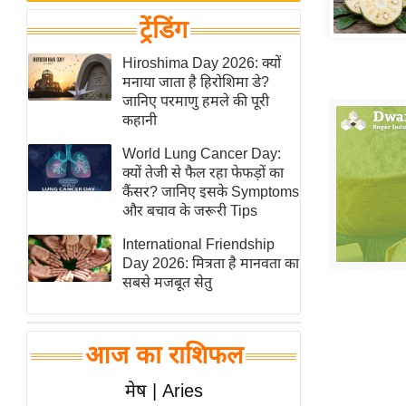
बजट
Hindi
ट्रेंडिंग
खेल
News
क्रिकेट
Hiroshima Day 2026: क्यों
Hindi
मनाया जाता है हिरोशिमा डे?
IPL
जानिए परमाणु हमले की पूरी
Videos
2026
कहानी
क्राइम
World Lung Cancer Day:
ई-पेपर
क्यों तेजी से फैल रहा फेफड़ों का
कैंसर? जानिए इसके Symptoms
मिसाल बेमिसाल
और बचाव के जरूरी Tips
शख्सियत
International Friendship
यंग इंडिया
Day 2026: मित्रता है मानवता का
साहित्य जगत
सबसे मजबूत सेतु
ऑटो वर्ल्ड
न्यूज ब्रीफ
आज का राशिफल
मनोरंजन जगत
मेष | Aries
बॉलीवुड