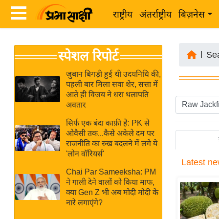
राष्ट्रीय
अंतर्राष्ट्रीय
बिज़नेस
Latest
ता
स्पेशल रिपोर्ट
News
|
Se
ज़ा
in
ख
जुबान बिगड़ी हुई थी उदयनिधि की,
Hindi
पहली बार मिला सवा शेर, सत्ता में
ब
आते ही विजय ने धरा थलापति
र
अवतार
Hindi
राष्ट्रीय
सिर्फ एक बंदा काफ़ी है: PK से
News
अंतर्राष्ट्रीय
ओवैसी तक...कैसे अकेले दम पर
Live
राजनीति का रुख बदलने में लगे ये
बिज़नेस
'लोन वॉरियर्स'
Latest
ne
उद्योग
Breaking
Chai Par Sameeksha: PM
जगत
News in
ने गाली देने वालों को किया माफ,
विशेषज्ञ
क्या Gen Z भी अब मोदी मोदी के
Hindi
नारे लगाएंगे?
राय