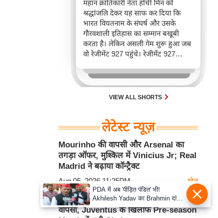
महान क्रांतिकारी नेता होची मिन को
श्रद्धांजलि देकर यह साफ कर दिया कि
भारत वियतनाम के संघर्ष और उसके
गौरवशाली इतिहास का सम्मान बखूबी
करता है। लेकिन असली गेम शुरू हुआ जब
वो रेजीमेंट 927 पहुंचे। रेजीमेंट 927
वियतनाम की वायुसेना की रीड है। यहां
एयर चीफ ने सीधे वियतनामी फाइटर
पायलट से बातचीत की। वियतनाम भी सुई
30 एम के भी उड़ाता है और भारत के पास
VIEW ALL SHORTS
इसका सबसे बड़ा बेड़ा है।
लेटेस्ट न्यूज़
Mourinho की वापसी और Arsenal का
तगड़ा ऑफर, मुश्किल में Vinicius Jr; Real
Madrid ने बढ़ाया कॉन्ट्रैक्ट
Aug 05, 2026 11:25PM
खेल
PDA में अब 'पीड़ित पंडित' भी!
Akhilesh Yadav का Brahmin दांव,
Mikhailo Mudryk की 2 साल बाद मैदान पर
बोले- Krishna-Sudama की दोस्ती
वापसी, Juventus के खिलाफ Pre-season
पुरानी