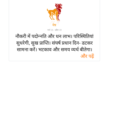
हॉलीवुड
फिल्म समीक्षा
Breaking
News
नौकरी में पदोन्नति और धन लाभ। परिस्थितियां
लाइफस्टाइल
सुधरेगी, सुख प्राप्ति। संघर्ष प्रधान दिन- डटकर
टेक्नॉलॉजी
सामना करें। भटकाव और समय व्यर्थ बीतेगा।
और पढ़ें
ब्यूटी/फैशन
घरेलू नुस्खे
पर्यटन स्थल
फिटनेस मंत्रा
रिलेशनशिप
राजनीति
विश्लेषण
समसामयिक
मातृभूमि