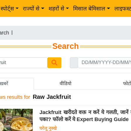
स्पोर्ट्स
राज्यों से
शहरों से
मिसाल बेमिसाल
लाइफस्
arch
|
Search
ख़बरें
वीडियो
फोट
Raw Jackfruit
ws results for
Jackfruit खरीदते वक्त न करें ये गलती, जानें 
पका? फॉलो करें ये Expert Buying Guide
घरेलू नुस्खे