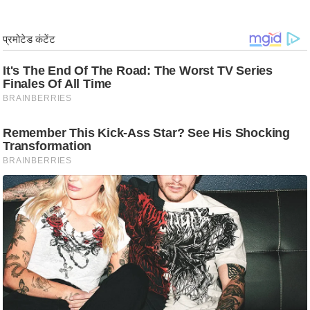
ड
हॉ
ली
वु
ड
फि
ल्म
स
मी
क्षा
B
r
e
a
k
i
n