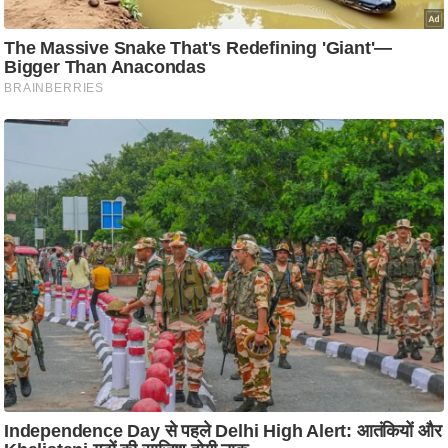
/
फै
श
न
घ
रे
लू
नु
स्खे
प
र्य
ट
न
स्थ
ल
फि