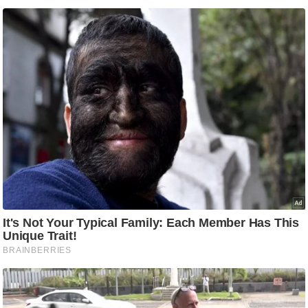
ष
ण
स
म
सा
म
यि
क
मा
तृ
भू
मि
स्तं
भ
ए
म
.