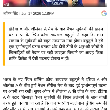
ANI
य
बि
अंकित सिंह
। Jun 17 2026 1:18PM
ज़
ने
इंडिया A और श्रीलंका A मैच के बाद वैभव सूर्यवंशी की झड़प
स
पर भारत के स्पिन कोच सायराज बहुतुले ने कहा कि शांत
उ
स्वभाव के सूर्यवंशी को बहुत उकसाया गया होगा। बहुतुले ने इसे
द्यो
एक दुर्भाग्यपूर्ण घटना बताया और दोनों टीमों के अनुभवी कोचों से
ग
खिलाड़ियों को मैदान पर सही व्यवहार सिखाने का आग्रह किया
ताकि क्रिकेट में ऐसी घटनाएं दोबारा न हों।
ज
ग
त
वि
भारत के नए स्पिन बॉलिंग कोच, सायराज बहुतुले ने इंडिया A और
श्रीलंका A के बीच ट्राई-नेशन सीरीज़ मैच के बाद हुई 'दुर्भाग्यपूर्ण घटना'
शे
पर अपनी राय रखी। सुपर ओवर में श्रीलंका A की जीत के बाद, इंडिया
ष
A के स्टार खिलाड़ी वैभव सूर्यवंशी की विशन हलंबागे के साथ तीखी
ज्ञ
बहस हुई। बताया जा रहा है कि जब भारतीय बल्लेबाज़ ड्रेसिंग रूम की
रा
ओर लौट रहे थे, तब हलंबागे ने उनसे कुछ कहा था। काफ़ी नाराज़ दिख