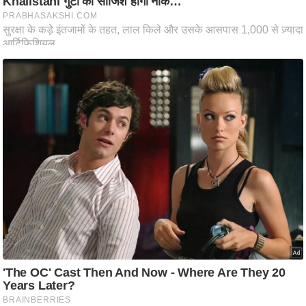
ट
ने
स
मं
त्रा
रि
ले
श
न
शि
प
रा
ज
नी
ति
वि
श्ले