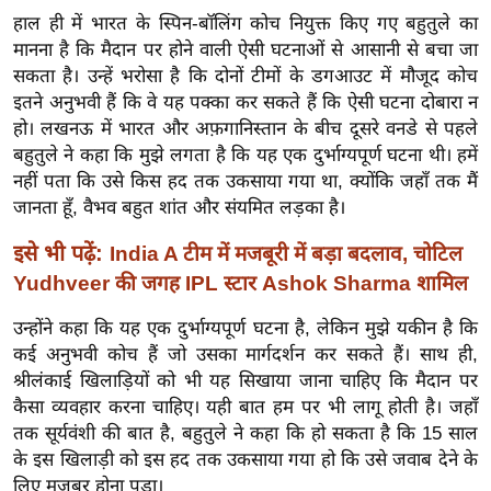
ख्सि
हाल ही में भारत के स्पिन-बॉलिंग कोच नियुक्त किए गए बहुतुले का
य
मानना ​​है कि मैदान पर होने वाली ऐसी घटनाओं से आसानी से बचा जा
त
सकता है। उन्हें भरोसा है कि दोनों टीमों के डगआउट में मौजूद कोच
यं
इतने अनुभवी हैं कि वे यह पक्का कर सकते हैं कि ऐसी घटना दोबारा न
ग
हो। लखनऊ में भारत और अफ़गानिस्तान के बीच दूसरे वनडे से पहले
बहुतुले ने कहा कि मुझे लगता है कि यह एक दुर्भाग्यपूर्ण घटना थी। हमें
इं
नहीं पता कि उसे किस हद तक उकसाया गया था, क्योंकि जहाँ तक मैं
डि
जानता हूँ, वैभव बहुत शांत और संयमित लड़का है।
या
सा
इसे भी पढ़ें:
India A टीम में मजबूरी में बड़ा बदलाव, चोटिल
हि
Yudhveer की जगह IPL स्टार Ashok Sharma शामिल
त्य
उन्होंने कहा कि यह एक दुर्भाग्यपूर्ण घटना है, लेकिन मुझे यकीन है कि
ज
कई अनुभवी कोच हैं जो उसका मार्गदर्शन कर सकते हैं। साथ ही,
ग
श्रीलंकाई खिलाड़ियों को भी यह सिखाया जाना चाहिए कि मैदान पर
त
कैसा व्यवहार करना चाहिए। यही बात हम पर भी लागू होती है। जहाँ
ऑ
तक सूर्यवंशी की बात है, बहुतुले ने कहा कि हो सकता है कि 15 साल
टो
के इस खिलाड़ी को इस हद तक उकसाया गया हो कि उसे जवाब देने के
व
लिए मजबूर होना पड़ा।