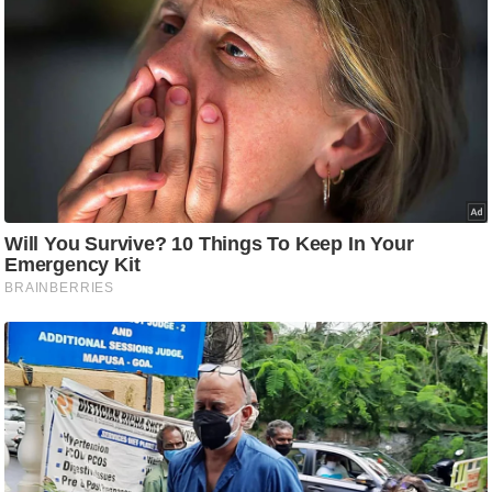
ति
ष
प्र
भु
म
हि
मा
/
ध
र्म
स्थ
ल
व्र
त
त्यो
हा
र