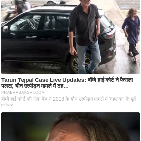
आ
र
.
आ
ई
.
चा
य
प
र
स
मी
क्षा
ध
र्म
ज्यो