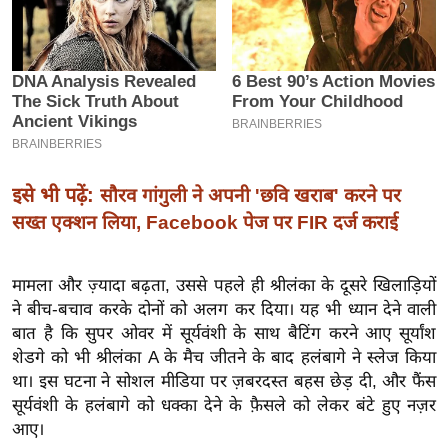
इ
म
ई
-
पे
प
र
इसे भी पढ़ें:
सौरव गांगुली ने अपनी 'छवि खराब' करने पर
मि
सख्त एक्शन लिया, Facebook पेज पर FIR दर्ज कराई
सा
ल
मामला और ज़्यादा बढ़ता, उससे पहले ही श्रीलंका के दूसरे खिलाड़ियों
ने बीच-बचाव करके दोनों को अलग कर दिया। यह भी ध्यान देने वाली
बे
बात है कि सुपर ओवर में सूर्यवंशी के साथ बैटिंग करने आए सूर्यांश
मि
शेडगे को भी श्रीलंका A के मैच जीतने के बाद हलंबागे ने स्लेज किया
सा
था। इस घटना ने सोशल मीडिया पर ज़बरदस्त बहस छेड़ दी, और फैंस
ल
सूर्यवंशी के हलंबागे को धक्का देने के फ़ैसले को लेकर बंटे हुए नज़र
श
आए।