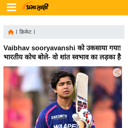
|
क्रिकेट
|
ता
Vaibhav sooryavanshi को उकसाया गया!
ज़ा
ख
भारतीय कोच बोले- वो शांत स्वभाव का लड़का है
ब
र
रा
ष्ट्री
य
अं
त
र्रा
ष्ट्री