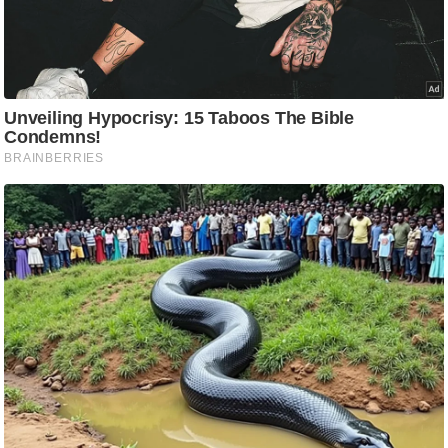
g
N
e
w
s
ला
इ
फ
स्टा
इ
ल
टे
क्नॉ
लॉ
जी
ब्यू
टी