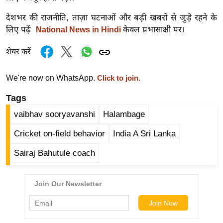
र्ल्ड
देशभर की राजनीति, ताज़ा घटनाओं और बड़ी खबरों से जुड़े रहने के
न्यू
लिए पढ़ें
केवल प्रभासाक्षी पर।
National News in Hindi
ज
ब्री
शेयर करें
फ
म
We're now on WhatsApp.
Click to join.
नो
Tags
रं
vaibhav sooryavanshi
Halambage
ज
न
Cricket on-field behavior
India A Sri Lanka
ज
Sairaj Bahutule coach
ग
त
बॉ
ली
वु