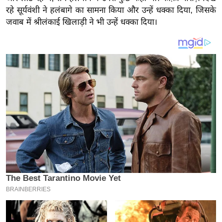
य
रहे सूर्यवंशी ने हलंबागे का सामना किया और उन्हें धक्का दिया, जिसके
ब
जवाब में श्रीलंकाई खिलाड़ी ने भी उन्हें धक्का दिया।
ज
ट
खे
ल
क्रि
के
ट
I
P
L
2
0
2
6
क्रा