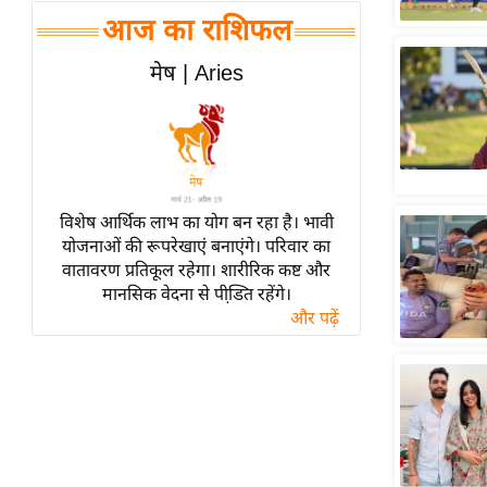
हॉलीवुड
आज का राशिफल
फिल्म समीक्षा
मेष | Aries
Breaking
News
लाइफस्टाइल
टेक्नॉलॉजी
ब्यूटी/फैशन
विशेष आर्थिक लाभ का योग बन रहा है। भावी
घरेलू नुस्खे
योजनाओं की रूपरेखाएं बनाएंगे। परिवार का
वातावरण प्रतिकूल रहेगा। शारीरिक कष्ट और
पर्यटन स्थल
मानसिक वेदना से पीडि़त रहेंगे।
फिटनेस मंत्रा
और पढ़ें
रिलेशनशिप
राजनीति
विश्लेषण
समसामयिक
मातृभूमि