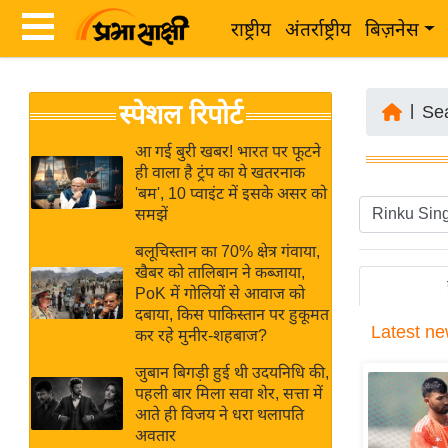
राष्ट्रीय
अंतर्राष्ट्रीय
बिज़नेस
Latest
ता
स्पेशल रिपोर्ट
News
|
Se
ज़ा
in
ख
आ गई बुरी खबर! भारत पर फूटने
Hindi
ही वाला है ट्रंप का ये खतरनाक
ब
'बम', 10 प्वाइंट में इसके असर को
र
समझें
Hindi
राष्ट्रीय
बलूचिस्तान का 70% क्षेत्र गंवाया,
News
अंतर्राष्ट्रीय
खैबर को तालिबान ने कब्जाया,
Live
PoK में गोलियों से आवाज को
बिज़नेस
दबाया, किस पाकिस्तान पर हुकूमत
Latest
ne
उद्योग
कर रहे मुनीर-शहबाज?
Breaking
जगत
News in
जुबान बिगड़ी हुई थी उदयनिधि की,
विशेषज्ञ
पहली बार मिला सवा शेर, सत्ता में
Hindi
आते ही विजय ने धरा थलापति
राय
अवतार