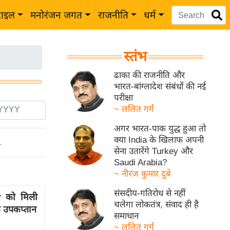
टाइल
मनोरंजन जगत
राजनीति
धर्म
स्तंभ
ढाका की राजनीति और
भारत-बांग्लादेश संबंधों की नई
परीक्षा
~ ललित गर्ग
अगर भारत-पाक युद्ध हुआ तो
क्या India के खिलाफ अपनी
ो
सेना उतारेंगे Turkey और
Saudi Arabia?
~ नीरज कुमार दुबे
संसदीय-गतिरोध से नहीं
 को मिली
चलेगा लोकतंत्र, संवाद ही है
 उपकप्तान
समाधान
~ ललित गर्ग