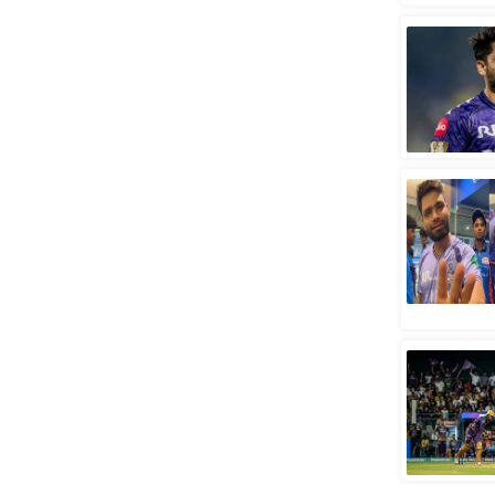
स्तंभ
एम.
आर.
आई.
चाय पर
समीक्षा
धर्म
ज्योतिष
प्रभु
महिमा/
धर्मस्थल
व्रत
त्योहार
राशिफल
विशेष