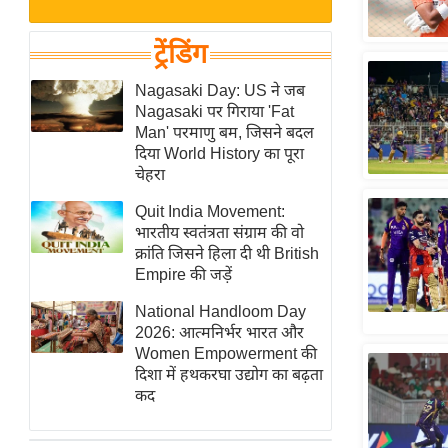
बजट
Hindi
खेल
News
ट्रेंडिंग
क्रिकेट
Hindi
Nagasaki Day: US ने जब
IPL
Nagasaki पर गिराया 'Fat
Videos
2026
Man' परमाणु बम, जिसने बदल
क्राइम
दिया World History का पूरा
चेहरा
ई-पेपर
Quit India Movement:
मिसाल बेमिसाल
भारतीय स्वतंत्रता संग्राम की वो
शख्सियत
क्रांति जिसने हिला दी थी British
यंग इंडिया
Empire की जड़ें
साहित्य जगत
National Handloom Day
2026: आत्मनिर्भर भारत और
ऑटो वर्ल्ड
Women Empowerment की
न्यूज ब्रीफ
दिशा में हथकरघा उद्योग का बढ़ता
कद
मनोरंजन जगत
बॉलीवुड