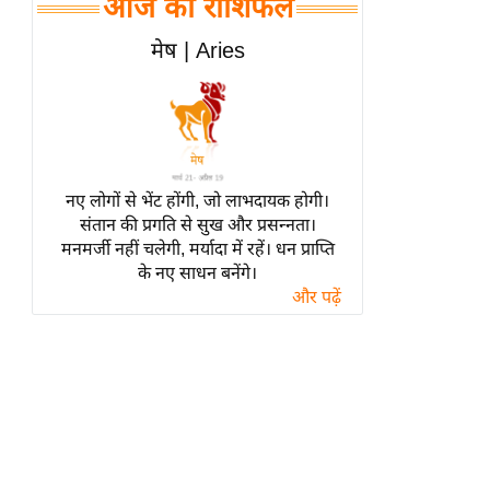
आज का राशिफल
हॉलीवुड
फिल्म समीक्षा
मेष | Aries
Breaking
News
लाइफस्टाइल
टेक्नॉलॉजी
नए लोगों से भेंट होंगी, जो लाभदायक होगी।
ब्यूटी/फैशन
संतान की प्रगति से सुख और प्रसन्नता।
घरेलू नुस्खे
मनमर्जी नहीं चलेगी, मर्यादा में रहें। धन प्राप्ति
के नए साधन बनेंगे।
पर्यटन स्थल
और पढ़ें
फिटनेस मंत्रा
रिलेशनशिप
राजनीति
विश्लेषण
समसामयिक
मातृभूमि