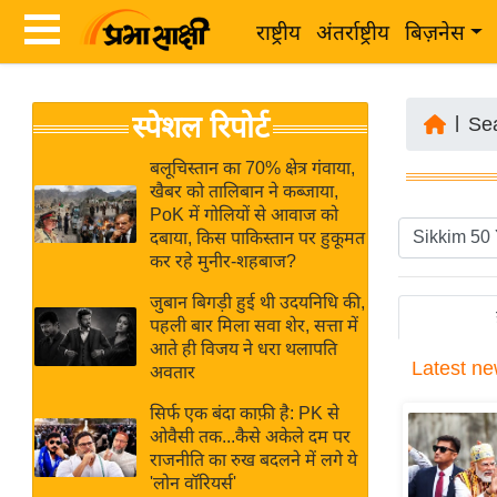
राष्ट्रीय
अंतर्राष्ट्रीय
बिज़नेस
Latest
ता
स्पेशल रिपोर्ट
News
|
Se
ज़ा
in
ख
बलूचिस्तान का 70% क्षेत्र गंवाया,
Hindi
खैबर को तालिबान ने कब्जाया,
ब
PoK में गोलियों से आवाज को
र
दबाया, किस पाकिस्तान पर हुकूमत
Hindi
कर रहे मुनीर-शहबाज?
राष्ट्रीय
News
अंतर्राष्ट्रीय
जुबान बिगड़ी हुई थी उदयनिधि की,
Live
पहली बार मिला सवा शेर, सत्ता में
बिज़नेस
आते ही विजय ने धरा थलापति
Latest
ne
उद्योग
अवतार
Breaking
जगत
News in
सिर्फ एक बंदा काफ़ी है: PK से
विशेषज्ञ
ओवैसी तक...कैसे अकेले दम पर
Hindi
राजनीति का रुख बदलने में लगे ये
राय
'लोन वॉरियर्स'