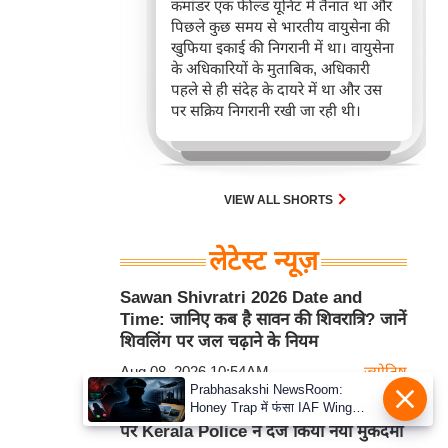
कमांडर एक फील्ड यूनिट में तैनात था और
पिछले कुछ समय से भारतीय वायुसेना की
खुफिया इकाई की निगरानी में था। वायुसेना
के अधिकारियों के मुताबिक, अधिकारी
पहले से ही संदेह के दायरे में था और उस
पर सक्रिय निगरानी रखी जा रही थी।
VIEW ALL SHORTS
लेटेस्ट न्यूज़
Sawan Shivratri 2026 Date and
Time: जानिए कब है सावन की शिवरात्रि? जानें
शिवलिंग पर जल चढ़ाने के नियम
Aug 08, 2026 10:54AM
ज्योतिष
Prabhasakshi NewsRoom:
Honey Trap में फंसा IAF Wing
मुख्यमंत्री को जोकर बताने वाले अर्जुन अयांकी
Commander, संवेदनशील रक्षा
पर Kerala Police ने दर्ज किया नया मुकदमा
जानकारी लीक करने के आरोप में