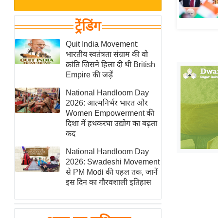
बजट
Hindi
खेल
News
ट्रेंडिंग
क्रिकेट
Hindi
Quit India Movement:
IPL
भारतीय स्वतंत्रता संग्राम की वो
Videos
2026
क्रांति जिसने हिला दी थी British
क्राइम
Empire की जड़ें
ई-पेपर
National Handloom Day
2026: आत्मनिर्भर भारत और
मिसाल बेमिसाल
Women Empowerment की
शख्सियत
दिशा में हथकरघा उद्योग का बढ़ता
यंग इंडिया
कद
साहित्य जगत
National Handloom Day
2026: Swadeshi Movement
ऑटो वर्ल्ड
से PM Modi की पहल तक, जानें
न्यूज ब्रीफ
इस दिन का गौरवशाली इतिहास
मनोरंजन जगत
बॉलीवुड