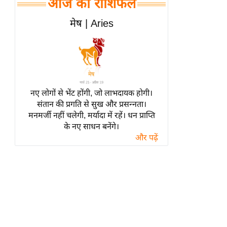
आज का राशिफल
हॉलीवुड
फिल्म समीक्षा
मेष | Aries
Breaking
News
लाइफस्टाइल
टेक्नॉलॉजी
नए लोगों से भेंट होंगी, जो लाभदायक होगी।
ब्यूटी/फैशन
संतान की प्रगति से सुख और प्रसन्नता।
घरेलू नुस्खे
मनमर्जी नहीं चलेगी, मर्यादा में रहें। धन प्राप्ति
के नए साधन बनेंगे।
पर्यटन स्थल
और पढ़ें
फिटनेस मंत्रा
रिलेशनशिप
राजनीति
विश्लेषण
समसामयिक
मातृभूमि