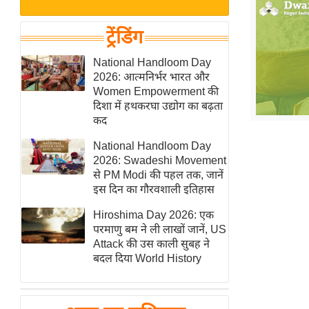
बजट
Hindi
खेल
News
ट्रेंडिंग
क्रिकेट
Hindi
National Handloom Day
IPL
2026: आत्मनिर्भर भारत और
Videos
2026
Women Empowerment की
क्राइम
दिशा में हथकरघा उद्योग का बढ़ता
कद
ई-पेपर
National Handloom Day
मिसाल बेमिसाल
2026: Swadeshi Movement
शख्सियत
से PM Modi की पहल तक, जानें
यंग इंडिया
इस दिन का गौरवशाली इतिहास
साहित्य जगत
Hiroshima Day 2026: एक
परमाणु बम ने ली लाखों जानें, US
ऑटो वर्ल्ड
Attack की उस काली सुबह ने
न्यूज ब्रीफ
बदल दिया World History
मनोरंजन जगत
बॉलीवुड