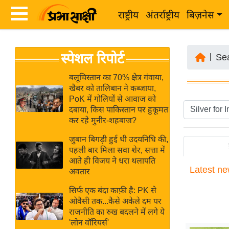
राष्ट्रीय
अंतर्राष्ट्रीय
बिज़नेस
Latest
ता
स्पेशल रिपोर्ट
News
|
Se
ज़ा
in
ख
बलूचिस्तान का 70% क्षेत्र गंवाया,
Hindi
खैबर को तालिबान ने कब्जाया,
ब
PoK में गोलियों से आवाज को
र
दबाया, किस पाकिस्तान पर हुकूमत
Hindi
कर रहे मुनीर-शहबाज?
राष्ट्रीय
News
अंतर्राष्ट्रीय
जुबान बिगड़ी हुई थी उदयनिधि की,
Live
पहली बार मिला सवा शेर, सत्ता में
बिज़नेस
आते ही विजय ने धरा थलापति
Latest
ne
उद्योग
अवतार
Breaking
जगत
News in
सिर्फ एक बंदा काफ़ी है: PK से
विशेषज्ञ
ओवैसी तक...कैसे अकेले दम पर
Hindi
राजनीति का रुख बदलने में लगे ये
राय
'लोन वॉरियर्स'