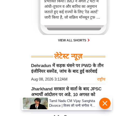
प्रभावित किया। IMD ने अगले 2 घंटों में
आंधी-तूफान व और बारिश का अनुमान
जताते हुए कई राज्यों के लिए 'रेड अलर्ट'
जारी किया है, जो सक्रिय मॉनसून ट्रफ़ और
चक्रवाती हवाओं के घेरे का परिणाम है,
जिससे यातायात बाधित होने के साथ-साथ
सफदरजंग अस्पताल में भी जलभराव की
स्थिति बनी।
VIEW ALL SHORTS
लेटेस्ट न्यूज़
Dehradun में सड़क धंसने पर PWD के तीन
इंजीनियर सस्पेंड, जांच के बाद हुई कार्रवाई
Aug 08, 2026 3:12AM
राष्ट्रीय
Jharkhand सरकार से वार्ता के बाद JPSC
अभ्यर्थी आंदोलन पर अड़े, 10 अगस्त को
विधानसभा मार्च की चेतावनी
Tamil Nadu CM Vijay Sanghita
Divorce | विजय की पत्नी संगीता ने
Aug 08, 2026 3:12AM
राष्ट्रीय
वापस ली तलाक की अर्जी, कोर्ट ने मामले
को किया निपटाया