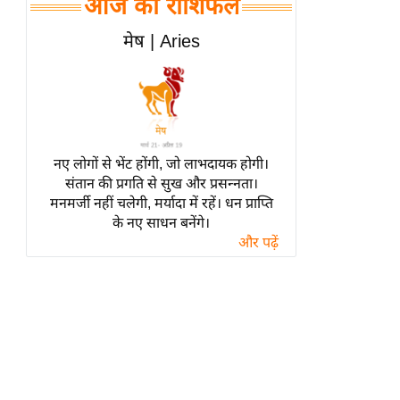
आज का राशिफल
हॉलीवुड
फिल्म समीक्षा
मेष | Aries
Breaking
News
लाइफस्टाइल
टेक्नॉलॉजी
नए लोगों से भेंट होंगी, जो लाभदायक होगी।
ब्यूटी/फैशन
संतान की प्रगति से सुख और प्रसन्नता।
घरेलू नुस्खे
मनमर्जी नहीं चलेगी, मर्यादा में रहें। धन प्राप्ति
के नए साधन बनेंगे।
पर्यटन स्थल
और पढ़ें
फिटनेस मंत्रा
रिलेशनशिप
राजनीति
विश्लेषण
समसामयिक
मातृभूमि