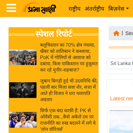
राष्ट्रीय
अंतर्राष्ट्रीय
बिज़नेस
Latest
ता
स्पेशल रिपोर्ट
News
|
Se
ज़ा
in
ख
बलूचिस्तान का 70% क्षेत्र गंवाया,
Hindi
खैबर को तालिबान ने कब्जाया,
ब
PoK में गोलियों से आवाज को
र
दबाया, किस पाकिस्तान पर हुकूमत
Hindi
कर रहे मुनीर-शहबाज?
राष्ट्रीय
News
अंतर्राष्ट्रीय
जुबान बिगड़ी हुई थी उदयनिधि की,
Live
पहली बार मिला सवा शेर, सत्ता में
बिज़नेस
आते ही विजय ने धरा थलापति
Latest
ne
उद्योग
अवतार
Breaking
जगत
News in
सिर्फ एक बंदा काफ़ी है: PK से
विशेषज्ञ
ओवैसी तक...कैसे अकेले दम पर
Hindi
राजनीति का रुख बदलने में लगे ये
राय
'लोन वॉरियर्स'