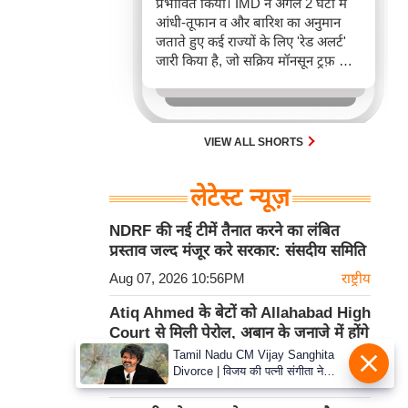
प्रभावित किया। IMD ने अगले 2 घंटों में
आंधी-तूफान व और बारिश का अनुमान
जताते हुए कई राज्यों के लिए 'रेड अलर्ट'
जारी किया है, जो सक्रिय मॉनसून ट्रफ़ और
चक्रवाती हवाओं के घेरे का परिणाम है,
जिससे यातायात बाधित होने के साथ-साथ
सफदरजंग अस्पताल में भी जलभराव की
स्थिति बनी।
VIEW ALL SHORTS
लेटेस्ट न्यूज़
NDRF की नई टीमें तैनात करने का लंबित
प्रस्ताव जल्द मंजूर करे सरकार: संसदीय समिति
Aug 07, 2026 10:56PM
राष्ट्रीय
Atiq Ahmed के बेटों को Allahabad High
Court से मिली पेरोल, अबान के जनाजे में होंगे
शामिल
Tamil Nadu CM Vijay Sanghita
Divorce | विजय की पत्नी संगीता ने
Aug 07, 2026 10:56PM
राष्ट्रीय
वापस ली तलाक की अर्जी, कोर्ट ने मामले
को किया निपटाया