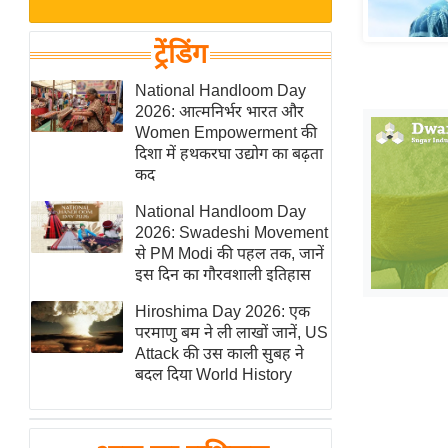
बजट
Hindi
खेल
News
ट्रेंडिंग
क्रिकेट
Hindi
National Handloom Day
IPL
2026: आत्मनिर्भर भारत और
Videos
2026
Women Empowerment की
क्राइम
दिशा में हथकरघा उद्योग का बढ़ता
कद
ई-पेपर
National Handloom Day
मिसाल बेमिसाल
2026: Swadeshi Movement
शख्सियत
से PM Modi की पहल तक, जानें
यंग इंडिया
इस दिन का गौरवशाली इतिहास
साहित्य जगत
Hiroshima Day 2026: एक
परमाणु बम ने ली लाखों जानें, US
ऑटो वर्ल्ड
Attack की उस काली सुबह ने
न्यूज ब्रीफ
बदल दिया World History
मनोरंजन जगत
बॉलीवुड