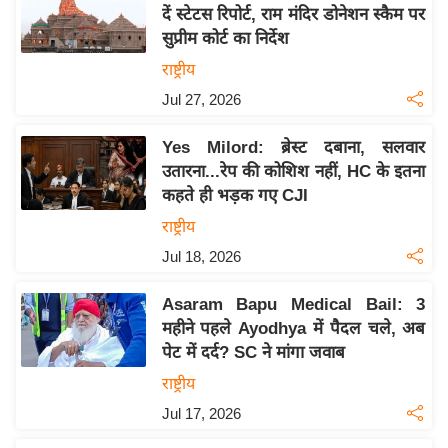
य
दें स्टेटस रिपोर्ट, राम मंदिर डोनेशन स्कैम पर
ब
सुप्रीम कोर्ट का निर्देश
ज
राष्ट्रीय
ट
Jul 27, 2026
खे
ल
Yes Milord: ब्रेस्ट दबाना, सलवार
उतारना...रेप की कोशिश नहीं, HC के इतना
क्रि
कहते ही भड़क गए CJI
के
राष्ट्रीय
ट
Jul 18, 2026
I
P
Asaram Bapu Medical Bail: 3
L
महीने पहले Ayodhya में पैदल चले, अब
2
पेट में दर्द? SC ने मांगा जवाब
0
राष्ट्रीय
2
Jul 17, 2026
6
क्रा