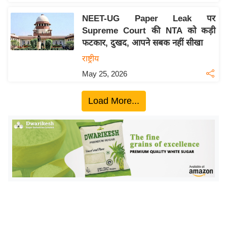
ख्सि
य
NEET-UG Paper Leak पर
त
Supreme Court की NTA को कड़ी
फटकार, दुखद, आपने सबक नहीं सीखा
यं
ग
राष्ट्रीय
इं
May 25, 2026
डि
या
Load More...
सा
हि
त्य
ज
ग
त
ऑ
टो
व