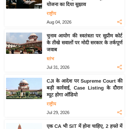
योजना का दिया सुझाव
य
राष्ट्रीय
बि
Aug 04, 2026
ज़
ने
चुनाव आयोग की स्वतंत्रता पर सुप्रीम कोर्ट
स
के तीखे सवालों पर मोदी सरकार के तर्कपूर्ण
उ
जवाब
द्यो
स्तंभ
ग
Jul 31, 2026
ज
ग
CJI के आदेश पर Supreme Court की
त
बड़ी कार्रवाई, Case Listing के दौरान
वि
म्यूट होगा ऑडियो
शे
राष्ट्रीय
ष
Jul 29, 2026
ज्ञ
रा
एक CA भी SIT में होना चाहिए, 2 हफ्ते में