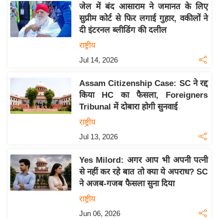
जेल में बंद आसाराम ने जमानत के लिए
इ
सुप्रीम कोर्ट से फिर लगाई गुहार, वकीलों ने
म
दी इंटरनल ब्लीडिंग की दलील
ई
राष्ट्रीय
-
Jul 14, 2026
पे
प
Assam Citizenship Case: SC ने रद्द
र
किया HC का फैसला, Foreigners
मि
Tribunal में दोबारा होगी सुनवाई
सा
राष्ट्रीय
ल
Jul 13, 2026
बे
Yes Milord: अगर आप भी अपनी पत्‍नी
मि
से नहीं कर रहे बात तो क्‍या ये अपराध? SC
सा
ने अजब-गजब फैसला सुना दिया
ल
राष्ट्रीय
श
Jun 06, 2026