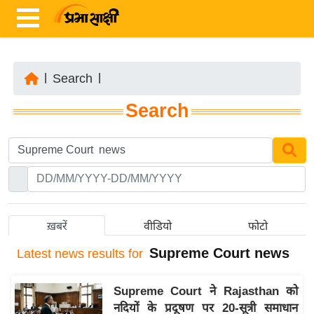
|
Search
|
ता
Search
ज़ा
ख
ब
र
रा
ष्ट्री
ख़बरें
वीडियो
फोटो
य
Supreme Court news
Latest
news results for
अं
त
Supreme Court ने Rajasthan को
र्रा
नदियों के प्रदूषण पर 20-सूत्री समाधान
ष्ट्री