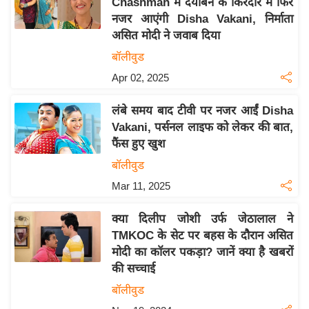
Chashmah में दयाबेन के किरदार में फिर
इ
नजर आएंगी Disha Vakani, निर्माता
म
असित मोदी ने जवाब दिया
ई
बॉलीवुड
-
Apr 02, 2025
पे
प
लंबे समय बाद टीवी पर नजर आईं Disha
Vakani, पर्सनल लाइफ को लेकर की बात,
र
फैंस हुए खुश
मि
बॉलीवुड
सा
ल
Mar 11, 2025
क्या दिलीप जोशी उर्फ ​​जेठालाल ने
बे
TMKOC के सेट पर बहस के दौरान असित
मि
मोदी का कॉलर पकड़ा? जानें क्या है खबरों
सा
की सच्चाई
ल
बॉलीवुड
श