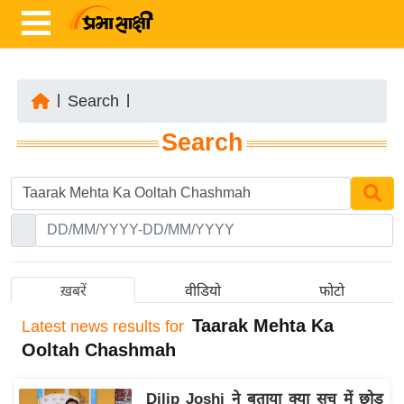
|
Search
|
ता
Search
ज़ा
ख
ब
र
रा
ष्ट्री
ख़बरें
वीडियो
फोटो
य
Taarak Mehta Ka
Latest
news results for
अं
Ooltah Chashmah
त
र्रा
Dilip Joshi ने बताया क्या सच में छोड़
ष्ट्री