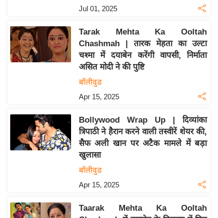
य
Jul 01, 2025
ब
ज
Tarak Mehta Ka Ooltah
ट
Chashmah | तारक मेहता का उल्टा
चश्मा में दयाबेन करेंगी वापसी, निर्माता
खे
असित मोदी ने की पुष्टि
ल
बॉलीवुड
क्रि
Apr 15, 2025
के
ट
Bollywood Wrap Up | दिव्यांका
I
त्रिपाठी ने हैरान करने वाली तस्वीरें शेयर की,
P
सैफ अली खान पर अटैक मामले में बड़ा
L
खुलासा
2
बॉलीवुड
0
Apr 15, 2025
2
6
Taarak Mehta Ka Ooltah
क्रा