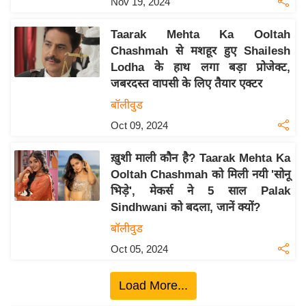
Nov 19, 2024
ख्सि
य
Taarak Mehta Ka Ooltah
त
Chashmah से मशहूर हुए Shailesh
यं
Lodha के हाथ लगा बड़ा प्रोजेक्ट,
ग
जबरदस्त वापसी के लिए तैयार एक्टर
इं
बॉलीवुड
डि
Oct 09, 2024
या
सा
ख़ुशी माली कौन है? Taarak Mehta Ka
हि
Ooltah Chashmah को मिली नयी 'सोनू
त्य
भिड़े', मेकर्स ने 5 साल Palak
ज
Sindhwani को बदला, जानें क्यों?
ग
बॉलीवुड
त
Oct 05, 2024
ऑ
टो
Load More...
व