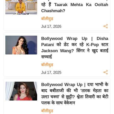
रहे हैं Taarak Mehta Ka Ooltah
य
Chashmah?
बि
बॉलीवुड
ज़
Jul 17, 2026
ने
स
Bollywood Wrap Up | Disha
उ
Patani को डेट कर रहे K-Pop स्टार
द्यो
Jackson Wang? सिंगर ने खुद बताई
ग
सच्चाई
ज
बॉलीवुड
ग
Jul 17, 2025
त
वि
Bollywood Wrap Up | दया भाभी के
शे
बाद बबीताजी की भी 'तारक मेहता का
ष
उल्टा चश्मा' से छुट्टी? श्वेता तिवारी का बेटी
ज्ञ
पलक के साथ वेकेशन
रा
बॉलीवुड