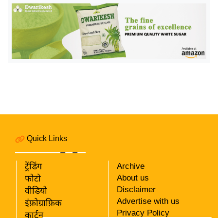
र्ल्ड
न्यू
ज
ब्री
फ
म
नो
रं
ज
न
Quick Links
ज
ग
त
ट्रेंडिंग
Archive
About us
फोटो
बॉ
Disclaimer
वीडियो
ली
Advertise with us
इंफ़ोग्राफ़िक
वु
Privacy Policy
कार्टून