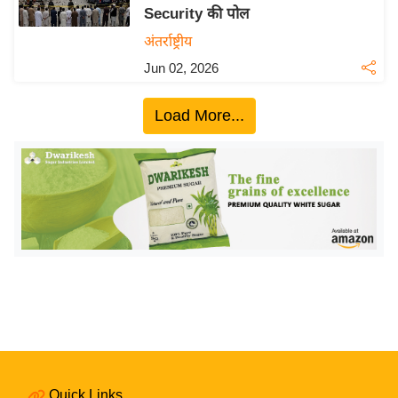
Security की पोल
य
अंतर्राष्ट्रीय
बि
Jun 02, 2026
ज़
ने
Load More...
स
उ
द्यो
ग
ज
ग
त
वि
शे
ष
ज्ञ
रा
Quick Links