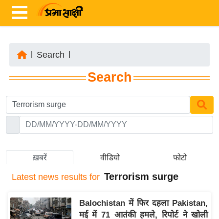
|
Search
|
ता
Search
ज़ा
ख
ब
र
रा
ष्ट्री
ख़बरें
वीडियो
फोटो
य
Terrorism surge
Latest
news results for
अं
त
Balochistan में फिर दहला Pakistan,
र्रा
मई में 71 आतंकी हमले, रिपोर्ट ने खोली
ष्ट्री