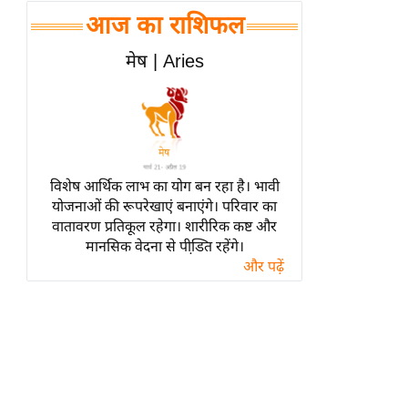
हॉलीवुड
आज का राशिफल
फिल्म समीक्षा
मेष | Aries
Breaking
News
लाइफस्टाइल
टेक्नॉलॉजी
ब्यूटी/फैशन
विशेष आर्थिक लाभ का योग बन रहा है। भावी
घरेलू नुस्खे
योजनाओं की रूपरेखाएं बनाएंगे। परिवार का
वातावरण प्रतिकूल रहेगा। शारीरिक कष्ट और
पर्यटन स्थल
मानसिक वेदना से पीडि़त रहेंगे।
फिटनेस मंत्रा
और पढ़ें
रिलेशनशिप
राजनीति
विश्लेषण
समसामयिक
मातृभूमि