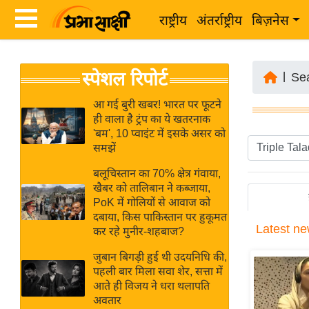
राष्ट्रीय
अंतर्राष्ट्रीय
बिज़नेस
Latest
ता
स्पेशल रिपोर्ट
News
|
Se
ज़ा
in
ख
आ गई बुरी खबर! भारत पर फूटने
Hindi
ही वाला है ट्रंप का ये खतरनाक
ब
'बम', 10 प्वाइंट में इसके असर को
र
समझें
Hindi
राष्ट्रीय
बलूचिस्तान का 70% क्षेत्र गंवाया,
News
अंतर्राष्ट्रीय
खैबर को तालिबान ने कब्जाया,
Live
PoK में गोलियों से आवाज को
बिज़नेस
दबाया, किस पाकिस्तान पर हुकूमत
Latest
ne
उद्योग
कर रहे मुनीर-शहबाज?
Breaking
जगत
News in
जुबान बिगड़ी हुई थी उदयनिधि की,
विशेषज्ञ
पहली बार मिला सवा शेर, सत्ता में
Hindi
आते ही विजय ने धरा थलापति
राय
अवतार