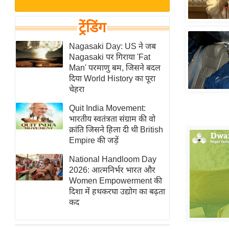
बजट
Hindi
खेल
News
ट्रेंडिंग
क्रिकेट
Hindi
Nagasaki Day: US ने जब
IPL
Nagasaki पर गिराया 'Fat
Videos
2026
Man' परमाणु बम, जिसने बदल
क्राइम
दिया World History का पूरा
चेहरा
ई-पेपर
Quit India Movement:
मिसाल बेमिसाल
भारतीय स्वतंत्रता संग्राम की वो
शख्सियत
क्रांति जिसने हिला दी थी British
यंग इंडिया
Empire की जड़ें
साहित्य जगत
National Handloom Day
2026: आत्मनिर्भर भारत और
ऑटो वर्ल्ड
Women Empowerment की
न्यूज ब्रीफ
दिशा में हथकरघा उद्योग का बढ़ता
कद
मनोरंजन जगत
बॉलीवुड