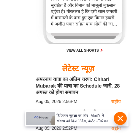
सुरक्षित हैं और विमान को मामूली नुकसान
पहुंचा है। गौरतलब है कि इसी साल जनवरी
में बारामती के पास हुए एक विमान हादसे
में अजीत पवार सहित पांच लोगों की जान
चली गई थी।
VIEW ALL SHORTS
लेटेस्ट न्यूज़
अमरनाथ यात्रा का अंतिम चरण: Chhari
Mubarak की यात्रा का Schedule जारी, 28
अगस्त को होगा समापन
Aug 09, 2026 2:56PM
राष्ट्रीय
Baramati Airport पर क्रैश-लैंड हुआ
डिजिटल सुरक्षा पर जोर: MeitY ने
Trainee Aircraft, सुरक्षित बचे दोनों पायलट
Meta को दिया निर्देश, कंटेंट मॉडरेशन
मजबूत करे
Aug 09, 2026 2:52PM
राष्ट्रीय