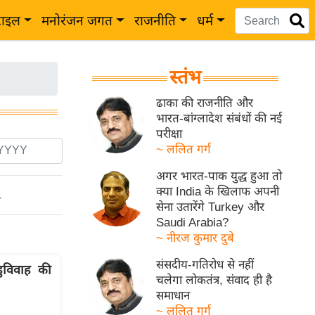
टाइल
मनोरंजन जगत
राजनीति
धर्म
स्तंभ
ढाका की राजनीति और
भारत-बांग्लादेश संबंधों की नई
परीक्षा
~ ललित गर्ग
अगर भारत-पाक युद्ध हुआ तो
क्या India के खिलाफ अपनी
ो
सेना उतारेंगे Turkey और
Saudi Arabia?
~ नीरज कुमार दुबे
संसदीय-गतिरोध से नहीं
हुविवाह की
चलेगा लोकतंत्र, संवाद ही है
समाधान
~ ललित गर्ग