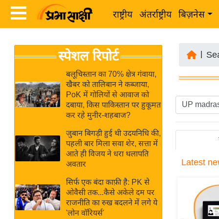
राष्ट्रीय
अंतर्राष्ट्रीय
बिज़नेस
Latest
ता
स्पेशल रिपोर्ट
News
|
Se
ज़ा
in
ख
बलूचिस्तान का 70% क्षेत्र गंवाया,
Hindi
खैबर को तालिबान ने कब्जाया,
ब
PoK में गोलियों से आवाज को
र
दबाया, किस पाकिस्तान पर हुकूमत
Hindi
कर रहे मुनीर-शहबाज?
राष्ट्रीय
News
अंतर्राष्ट्रीय
जुबान बिगड़ी हुई थी उदयनिधि की,
Live
पहली बार मिला सवा शेर, सत्ता में
बिज़नेस
आते ही विजय ने धरा थलापति
Latest
ne
उद्योग
अवतार
Breaking
जगत
News in
सिर्फ एक बंदा काफ़ी है: PK से
विशेषज्ञ
ओवैसी तक...कैसे अकेले दम पर
Hindi
राजनीति का रुख बदलने में लगे ये
राय
'लोन वॉरियर्स'