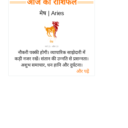
आज का राशिफल
हॉलीवुड
फिल्म समीक्षा
मेष | Aries
Breaking
News
लाइफस्टाइल
टेक्नॉलॉजी
नौकरी पक्की होगी। व्यापारिक साझेदारी में
ब्यूटी/फैशन
कड़ी नजर रखें। संतान की उन्नति से प्रसन्नता।
घरेलू नुस्खे
अशुभ समाचार, धन हानि और दुर्घटना।
और पढ़ें
पर्यटन स्थल
फिटनेस मंत्रा
रिलेशनशिप
राजनीति
विश्लेषण
समसामयिक
मातृभूमि