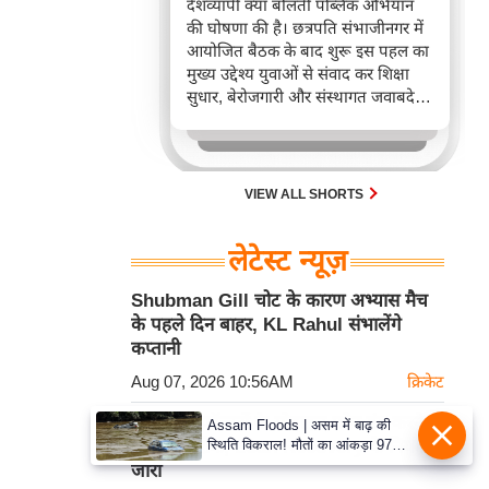
देशव्यापी क्या बोलती पब्लिक अभियान
की घोषणा की है। छत्रपति संभाजीनगर में
आयोजित बैठक के बाद शुरू इस पहल का
मुख्य उद्देश्य युवाओं से संवाद कर शिक्षा
सुधार, बेरोजगारी और संस्थागत जवाबदेही
पर यूथ रिफॉर्म चार्टर तैयार करना है। यह
अभियान नागरिक समाज संगठनों के साथ
मिलकर लोकतांत्रिक सुधारों को नई दिशा
देने का रणनीतिक प्रयास है।
VIEW ALL SHORTS
लेटेस्ट न्यूज़
Shubman Gill चोट के कारण अभ्यास मैच
के पहले दिन बाहर, KL Rahul संभालेंगे
कप्तानी
Aug 07, 2026 10:56AM
क्रिकेट
RBI ने डिफ़ॉल्टरों के मोबाइल फोन बंद करने
Assam Floods | असम में बाढ़ की
स्थिति विकराल! मौतों का आंकड़ा 97
पर लगाई रोक, Loan Recovery के नियम
पहुंचा, 15 जिलों के 1.68 लाख लोग
जारी
प्रभावित