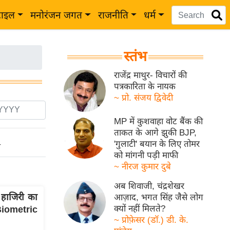
टाइल
मनोरंजन जगत
राजनीति
धर्म
स्तंभ
राजेंद्र माथुर- विचारों की
पत्रकारिता के नायक
~ प्रो. संजय द्विवेदी
MP में कुशवाहा वोट बैंक की
ताकत के आगे झुकी BJP,
'गुलाटी' बयान के लिए तोमर
ो
को मांगनी पड़ी माफी
~ नीरज कुमार दुबे
अब शिवाजी, चंद्रशेखर
हाजिरी का
आज़ाद, भगत सिंह जैसे लोग
क्यों नहीं मिलते?
iometric
~ प्रोफ़ेसर (डॉ.) डी. के.