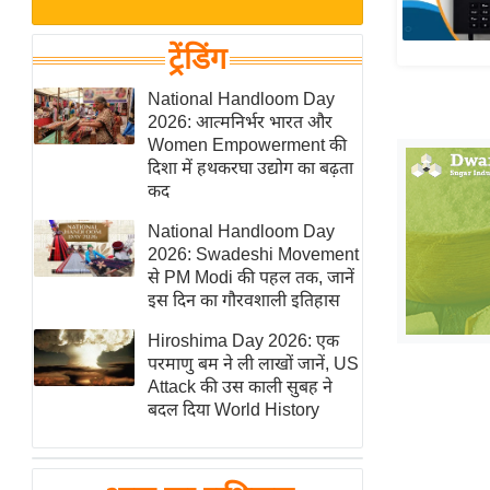
बजट
Hindi
खेल
News
ट्रेंडिंग
क्रिकेट
Hindi
National Handloom Day
IPL
2026: आत्मनिर्भर भारत और
Videos
2026
Women Empowerment की
क्राइम
दिशा में हथकरघा उद्योग का बढ़ता
कद
ई-पेपर
National Handloom Day
मिसाल बेमिसाल
2026: Swadeshi Movement
शख्सियत
से PM Modi की पहल तक, जानें
यंग इंडिया
इस दिन का गौरवशाली इतिहास
साहित्य जगत
Hiroshima Day 2026: एक
परमाणु बम ने ली लाखों जानें, US
ऑटो वर्ल्ड
Attack की उस काली सुबह ने
न्यूज ब्रीफ
बदल दिया World History
मनोरंजन जगत
बॉलीवुड