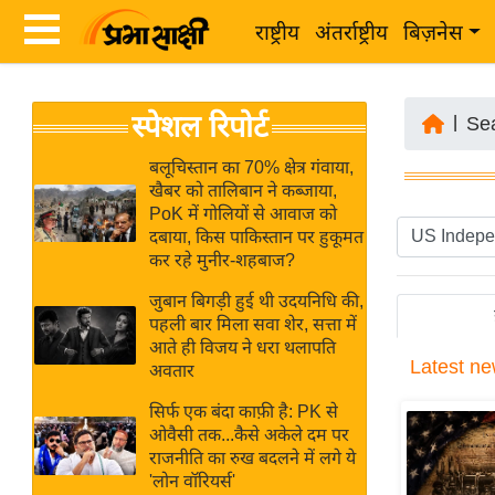
राष्ट्रीय
अंतर्राष्ट्रीय
बिज़नेस
Latest
ता
स्पेशल रिपोर्ट
News
|
Se
ज़ा
in
ख
बलूचिस्तान का 70% क्षेत्र गंवाया,
Hindi
खैबर को तालिबान ने कब्जाया,
ब
PoK में गोलियों से आवाज को
र
दबाया, किस पाकिस्तान पर हुकूमत
Hindi
कर रहे मुनीर-शहबाज?
राष्ट्रीय
News
अंतर्राष्ट्रीय
जुबान बिगड़ी हुई थी उदयनिधि की,
Live
पहली बार मिला सवा शेर, सत्ता में
बिज़नेस
आते ही विजय ने धरा थलापति
Latest
ne
उद्योग
अवतार
Breaking
जगत
News in
सिर्फ एक बंदा काफ़ी है: PK से
विशेषज्ञ
ओवैसी तक...कैसे अकेले दम पर
Hindi
राजनीति का रुख बदलने में लगे ये
राय
'लोन वॉरियर्स'