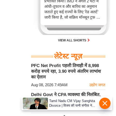
प्रभावित किया। IMD ने अगले 2 घंटों में
आंधी-तूफान व और बारिश का अनुमान
जताते हुए कई राज्यों के लिए 'रेड अलर्ट'
जारी किया है, जो सक्रिय मॉनसून ट्रफ़ और
चक्रवाती हवाओं के घेरे का परिणाम है,
जिससे यातायात बाधित होने के साथ-साथ
सफदरजंग अस्पताल में भी जलभराव की
स्थिति बनी।
VIEW ALL SHORTS
लेटेस्ट न्यूज़
PFC Net Profit पहली तिमाही में 8,998
करोड़ रुपये रहा, 3.90 रुपये अंतरिम लाभांश
का ऐलान
Aug 08, 2026 7:49AM
उद्योग जगत
Delhi Govt ने CPA व्यवस्था की निलंबित,
अस्पताल अब स्वयं खरीदेंगे दवाएं
Tamil Nadu CM Vijay Sanghita
Divorce | विजय की पत्नी संगीता ने
Aug 08, 2026 7:49AM
राष्ट्रीय
वापस ली तलाक की अर्जी, कोर्ट ने मामले
को किया निपटाया