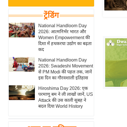
बजट
Hindi
खेल
News
ट्रेंडिंग
क्रिकेट
Hindi
National Handloom Day
IPL
2026: आत्मनिर्भर भारत और
Videos
2026
Women Empowerment की
क्राइम
दिशा में हथकरघा उद्योग का बढ़ता
कद
ई-पेपर
National Handloom Day
मिसाल बेमिसाल
2026: Swadeshi Movement
शख्सियत
से PM Modi की पहल तक, जानें
यंग इंडिया
इस दिन का गौरवशाली इतिहास
साहित्य जगत
Hiroshima Day 2026: एक
परमाणु बम ने ली लाखों जानें, US
ऑटो वर्ल्ड
Attack की उस काली सुबह ने
न्यूज ब्रीफ
बदल दिया World History
मनोरंजन जगत
बॉलीवुड