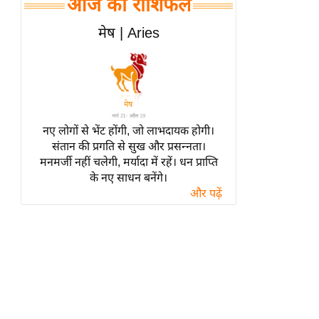
आज का राशिफल
हॉलीवुड
फिल्म समीक्षा
मेष | Aries
Breaking
News
लाइफस्टाइल
टेक्नॉलॉजी
नए लोगों से भेंट होंगी, जो लाभदायक होगी।
ब्यूटी/फैशन
संतान की प्रगति से सुख और प्रसन्नता।
घरेलू नुस्खे
मनमर्जी नहीं चलेगी, मर्यादा में रहें। धन प्राप्ति
के नए साधन बनेंगे।
पर्यटन स्थल
और पढ़ें
फिटनेस मंत्रा
रिलेशनशिप
राजनीति
विश्लेषण
समसामयिक
मातृभूमि