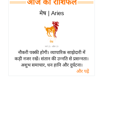
आज का राशिफल
हॉलीवुड
फिल्म समीक्षा
मेष | Aries
Breaking
News
लाइफस्टाइल
टेक्नॉलॉजी
नौकरी पक्की होगी। व्यापारिक साझेदारी में
ब्यूटी/फैशन
कड़ी नजर रखें। संतान की उन्नति से प्रसन्नता।
घरेलू नुस्खे
अशुभ समाचार, धन हानि और दुर्घटना।
और पढ़ें
पर्यटन स्थल
फिटनेस मंत्रा
रिलेशनशिप
राजनीति
विश्लेषण
समसामयिक
मातृभूमि