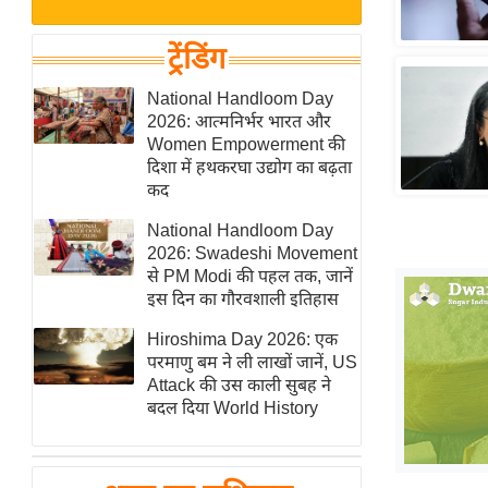
बजट
Hindi
खेल
News
ट्रेंडिंग
क्रिकेट
Hindi
National Handloom Day
IPL
2026: आत्मनिर्भर भारत और
Videos
2026
Women Empowerment की
क्राइम
दिशा में हथकरघा उद्योग का बढ़ता
कद
ई-पेपर
National Handloom Day
मिसाल बेमिसाल
2026: Swadeshi Movement
शख्सियत
से PM Modi की पहल तक, जानें
यंग इंडिया
इस दिन का गौरवशाली इतिहास
साहित्य जगत
Hiroshima Day 2026: एक
परमाणु बम ने ली लाखों जानें, US
ऑटो वर्ल्ड
Attack की उस काली सुबह ने
न्यूज ब्रीफ
बदल दिया World History
मनोरंजन जगत
बॉलीवुड