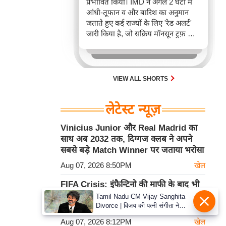
प्रभावित किया। IMD ने अगले 2 घंटों में
आंधी-तूफान व और बारिश का अनुमान
जताते हुए कई राज्यों के लिए 'रेड अलर्ट'
जारी किया है, जो सक्रिय मॉनसून ट्रफ़ और
चक्रवाती हवाओं के घेरे का परिणाम है,
जिससे यातायात बाधित होने के साथ-साथ
सफदरजंग अस्पताल में भी जलभराव की
स्थिति बनी।
VIEW ALL SHORTS
लेटेस्ट न्यूज़
Vinicius Junior और Real Madrid का
साथ अब 2032 तक, दिग्गज क्लब ने अपने
सबसे बड़े Match Winner पर जताया भरोसा
Aug 07, 2026 8:50PM
खेल
FIFA Crisis: इंफैन्टिनो की माफी के बाद भी
UEFA की World Cup Boycott की धमकी
Tamil Nadu CM Vijay Sanghita
Divorce | विजय की पत्नी संगीता ने
बरकरार
वापस ली तलाक की अर्जी, कोर्ट ने मामले
Aug 07, 2026 8:12PM
खेल
को किया निपटाया