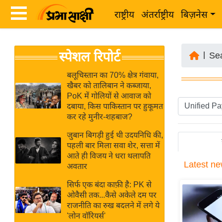
राष्ट्रीय
अंतर्राष्ट्रीय
बिज़नेस
Latest
ता
स्पेशल रिपोर्ट
News
|
Se
ज़ा
in
ख
बलूचिस्तान का 70% क्षेत्र गंवाया,
Hindi
खैबर को तालिबान ने कब्जाया,
ब
PoK में गोलियों से आवाज को
र
दबाया, किस पाकिस्तान पर हुकूमत
Hindi
कर रहे मुनीर-शहबाज?
राष्ट्रीय
News
अंतर्राष्ट्रीय
जुबान बिगड़ी हुई थी उदयनिधि की,
Live
पहली बार मिला सवा शेर, सत्ता में
बिज़नेस
आते ही विजय ने धरा थलापति
Latest
ne
उद्योग
अवतार
Breaking
जगत
News in
सिर्फ एक बंदा काफ़ी है: PK से
विशेषज्ञ
ओवैसी तक...कैसे अकेले दम पर
Hindi
राजनीति का रुख बदलने में लगे ये
राय
'लोन वॉरियर्स'