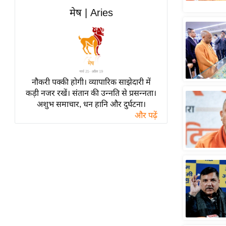
हॉलीवुड
मेष | Aries
फिल्म समीक्षा
Breaking
News
लाइफस्टाइल
नौकरी पक्की होगी। व्यापारिक साझेदारी में
टेक्नॉलॉजी
कड़ी नजर रखें। संतान की उन्नति से प्रसन्नता।
ब्यूटी/फैशन
अशुभ समाचार, धन हानि और दुर्घटना।
घरेलू नुस्खे
और पढ़ें
पर्यटन स्थल
फिटनेस मंत्रा
रिलेशनशिप
राजनीति
विश्लेषण
समसामयिक
मातृभूमि