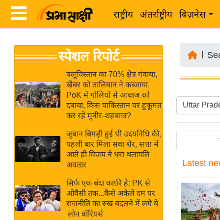
राष्ट्रीय
अंतर्राष्ट्रीय
बिज़नेस
Latest
ता
स्पेशल रिपोर्ट
News
|
Se
ज़ा
in
ख
बलूचिस्तान का 70% क्षेत्र गंवाया,
Hindi
खैबर को तालिबान ने कब्जाया,
ब
PoK में गोलियों से आवाज को
र
दबाया, किस पाकिस्तान पर हुकूमत
Hindi
कर रहे मुनीर-शहबाज?
राष्ट्रीय
News
अंतर्राष्ट्रीय
जुबान बिगड़ी हुई थी उदयनिधि की,
Live
पहली बार मिला सवा शेर, सत्ता में
बिज़नेस
आते ही विजय ने धरा थलापति
Latest
ne
उद्योग
अवतार
Breaking
जगत
News in
सिर्फ एक बंदा काफ़ी है: PK से
विशेषज्ञ
ओवैसी तक...कैसे अकेले दम पर
Hindi
राजनीति का रुख बदलने में लगे ये
राय
'लोन वॉरियर्स'