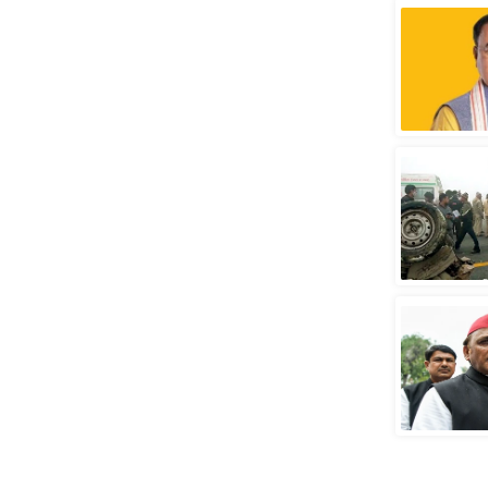
स्तंभ
एम.
आर.
आई.
चाय पर
समीक्षा
धर्म
ज्योतिष
प्रभु
महिमा/
धर्मस्थल
व्रत
त्योहार
राशिफल
विशेष