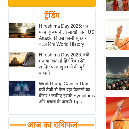
बजट
Hindi
खेल
News
ट्रेंडिंग
क्रिकेट
Hindi
Hiroshima Day 2026: एक
IPL
परमाणु बम ने ली लाखों जानें, US
Videos
2026
Attack की उस काली सुबह ने
क्राइम
बदल दिया World History
ई-पेपर
Hiroshima Day 2026: क्यों
मनाया जाता है हिरोशिमा डे?
मिसाल बेमिसाल
जानिए परमाणु हमले की पूरी
शख्सियत
कहानी
यंग इंडिया
World Lung Cancer Day:
साहित्य जगत
क्यों तेजी से फैल रहा फेफड़ों का
कैंसर? जानिए इसके Symptoms
ऑटो वर्ल्ड
और बचाव के जरूरी Tips
न्यूज ब्रीफ
मनोरंजन जगत
आज का राशिफल
बॉलीवुड