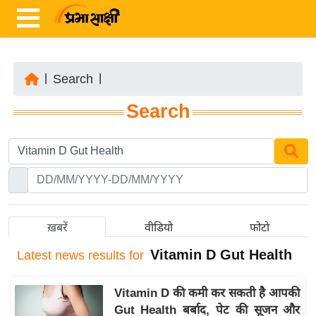
|
Search
|
ता
Search
ज़ा
ख
ब
र
रा
ष्ट्री
ख़बरें
वीडियो
फोटो
य
Vitamin D Gut Health
Latest
news results for
अं
त
Vitamin D की कमी कर सकती है आपकी
र्रा
Gut Health बर्बाद, पेट की सूजन और
ष्ट्री