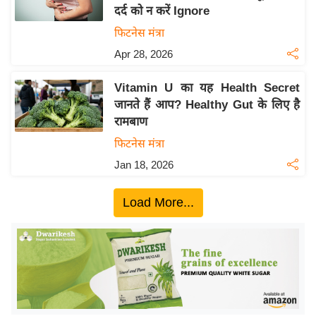
दर्द को न करें Ignore
य
फिटनेस मंत्रा
बि
Apr 28, 2026
ज़
ने
Vitamin U का यह Health Secret
स
जानते हैं आप? Healthy Gut के लिए है
उ
रामबाण
द्यो
फिटनेस मंत्रा
ग
Jan 18, 2026
ज
ग
Load More...
त
वि
शे
ष
ज्ञ
रा