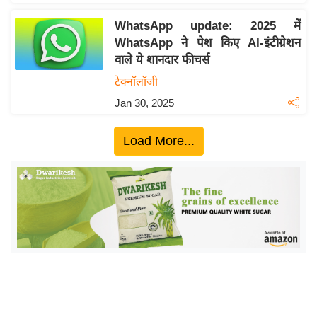
ख्सि
य
WhatsApp update: 2025 में
त
WhatsApp ने पेश किए AI-इंटीग्रेशन
वाले ये शानदार फीचर्स
यं
ग
टेक्नॉलॉजी
इं
Jan 30, 2025
डि
या
Load More...
सा
हि
त्य
ज
ग
त
ऑ
टो
व