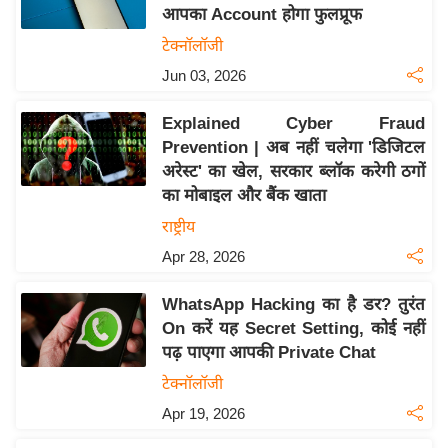
य
आपका Account होगा फुलप्रूफ
ब
टेक्नॉलॉजी
ज
Jun 03, 2026
ट
खे
Explained Cyber Fraud
ल
Prevention | अब नहीं चलेगा 'डिजिटल
अरेस्ट' का खेल, सरकार ब्लॉक करेगी ठगों
क्रि
का मोबाइल और बैंक खाता
के
राष्ट्रीय
ट
Apr 28, 2026
I
P
WhatsApp Hacking का है डर? तुरंत
L
On करें यह Secret Setting, कोई नहीं
2
पढ़ पाएगा आपकी Private Chat
0
टेक्नॉलॉजी
2
Apr 19, 2026
6
क्रा