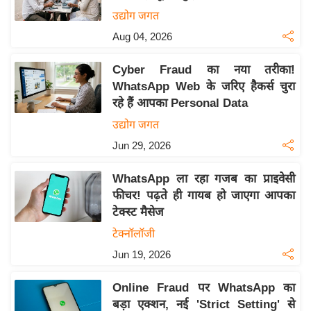
य
उद्योग जगत
बि
Aug 04, 2026
ज़
Cyber Fraud का नया तरीका!
ने
WhatsApp Web के जरिए हैकर्स चुरा
स
रहे हैं आपका Personal Data
उ
उद्योग जगत
द्यो
Jun 29, 2026
ग
ज
WhatsApp ला रहा गजब का प्राइवेसी
ग
फीचर! पढ़ते ही गायब हो जाएगा आपका
त
टेक्स्ट मैसेज
वि
टेक्नॉलॉजी
शे
Jun 19, 2026
ष
ज्ञ
Online Fraud पर WhatsApp का
रा
बड़ा एक्शन, नई 'Strict Setting' से