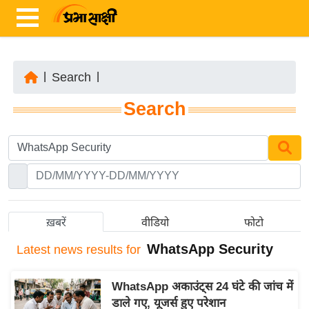
|
Search
|
ता
Search
ज़ा
ख
ब
र
रा
ष्ट्री
ख़बरें
वीडियो
फोटो
य
WhatsApp Security
Latest
news results for
अं
त
WhatsApp अकाउंट्स 24 घंटे की जांच में
र्रा
डाले गए, यूजर्स हुए परेशान
ष्ट्री