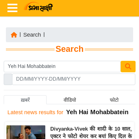
|
Search
|
ता
Search
ज़ा
ख
ब
र
रा
ष्ट्री
ख़बरें
वीडियो
फोटो
य
Yeh Hai Mohabbatein
Latest
news results for
अं
त
Divyanka-Vivek की शादी के 10 साल,
र्रा
एक्टर ने फोटो शेयर कर बयां किए दिल के
ष्ट्री