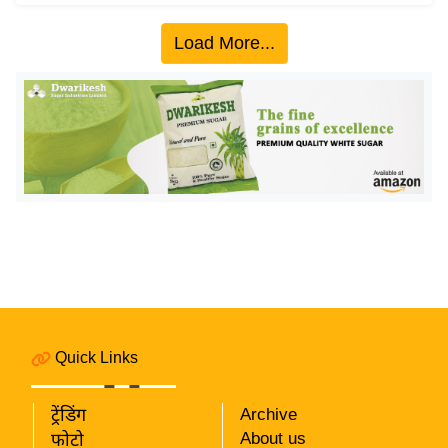
इ
Load More...
म
ई
-
पे
प
र
मि
सा
ल
बे
मि
Quick Links
सा
ल
ट्रेंडिंग
Archive
श
About us
फोटो