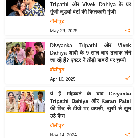
य
Tripathi और Vivek Dahiya के घर
ब
गूंजी जुड़वां बेटों की किलकारी गूंजी
ज
बॉलीवुड
ट
May 26, 2026
खे
ल
Divyanka Tripathi और Vivek
Dahiya शादी के 9 साल बाद तलाक लेने
क्रि
जा रहे हैं? एक्टर ने तोड़ी खबरों पर चुप्पी
के
बॉलीवुड
ट
Apr 16, 2025
I
P
ये है मोहब्बतें के बाद Divyanka
L
Tripathi Dahiya और Karan Patel
2
की फिर से टीवी पर वापसी, खुशी से झूम
0
उठे फैंस
2
बॉलीवुड
6
Nov 14, 2024
क्रा