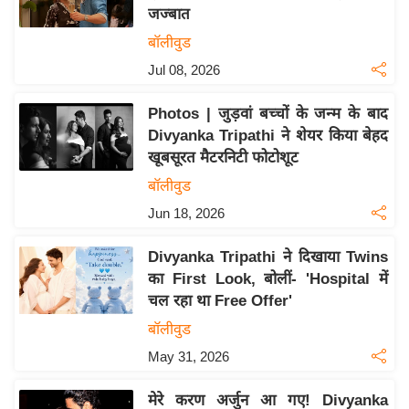
जज्बात
य
बॉलीवुड
बि
Jul 08, 2026
ज़
ने
Photos | जुड़वां बच्चों के जन्म के बाद
स
Divyanka Tripathi ने शेयर किया बेहद
उ
खूबसूरत मैटरनिटी फोटोशूट
द्यो
बॉलीवुड
ग
Jun 18, 2026
ज
ग
Divyanka Tripathi ने दिखाया Twins
त
का First Look, बोलीं- 'Hospital में
वि
चल रहा था Free Offer'
शे
बॉलीवुड
ष
May 31, 2026
ज्ञ
रा
मेरे करण अर्जुन आ गए! Divyanka