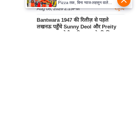
Pizza तक, बिना प्याज-लहसुन वाले
Aug 08, 2026 2:19PM
Modern Menu का बढ़ा क्रेज
राष्ट्रीय
Bantwara 1947 की रिलीज़ से पहले
लखनऊ पहुँचे Sunny Deol और Preity
Zinta, CM योगी आदित्यनाथ से की शिष्टाचार
मुलाक़ात
Aug 08, 2026 2:16PM
बॉलीवुड
IPL 2027 पर ऑस्ट्रेलिया के Head Coach
हमसे सम्पर्क करें
का 'प्लान': Test Players की उपलब्धता पर
गहरा सस्पेंस!
प्रथम तल, 12-अजीत सिंह हाउस,
Aug 08, 2026 2:13PM
क्रिकेट
डीडीए कॉम्पलेक्स, युसूफ सराय,
नई दिल्ली-110049
कार्टून
दूरभाषः- 011-26866034
ईमेल-
edit@prabhasakshi.com
Contact Editor