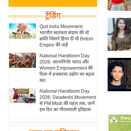
बजट
Hindi
खेल
News
ट्रेंडिंग
क्रिकेट
Hindi
Quit India Movement:
IPL
भारतीय स्वतंत्रता संग्राम की वो
Videos
2026
क्रांति जिसने हिला दी थी British
क्राइम
Empire की जड़ें
ई-पेपर
National Handloom Day
2026: आत्मनिर्भर भारत और
मिसाल बेमिसाल
Women Empowerment की
शख्सियत
दिशा में हथकरघा उद्योग का बढ़ता
यंग इंडिया
कद
साहित्य जगत
National Handloom Day
2026: Swadeshi Movement
ऑटो वर्ल्ड
से PM Modi की पहल तक, जानें
न्यूज ब्रीफ
इस दिन का गौरवशाली इतिहास
मनोरंजन जगत
बॉलीवुड