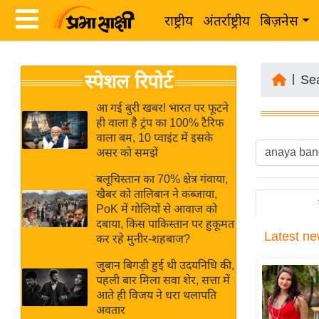
राष्ट्रीय
अंतर्राष्ट्रीय
बिज़नेस
Latest
ता
स्पेशल रिपोर्ट
News
|
Se
ज़ा
in
ख
आ गई बुरी खबर! भारत पर फूटने
Hindi
ही वाला है ट्रंप का 100% टैरिफ
ब
वाला बम, 10 प्वाइंट में इसके
र
असर को समझें
Hindi
राष्ट्रीय
बलूचिस्तान का 70% क्षेत्र गंवाया,
News
अंतर्राष्ट्रीय
खैबर को तालिबान ने कब्जाया,
Live
PoK में गोलियों से आवाज को
बिज़नेस
दबाया, किस पाकिस्तान पर हुकूमत
Latest
ne
उद्योग
कर रहे मुनीर-शहबाज?
Breaking
जगत
News in
जुबान बिगड़ी हुई थी उदयनिधि की,
विशेषज्ञ
पहली बार मिला सवा शेर, सत्ता में
Hindi
आते ही विजय ने धरा थलापति
राय
अवतार