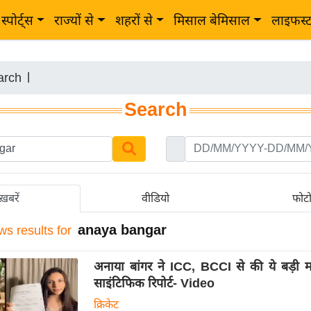
स्पोर्ट्स
राज्यों से
शहरों से
मिसाल बेमिसाल
लाइफस्
arch
|
Search
ख़बरें
वीडियो
फोट
anaya bangar
ws results for
अनाया बांगर ने ICC, BCCI से की ये बड़ी म
साइंटिफिक रिपोर्ट- Video
क्रिकेट