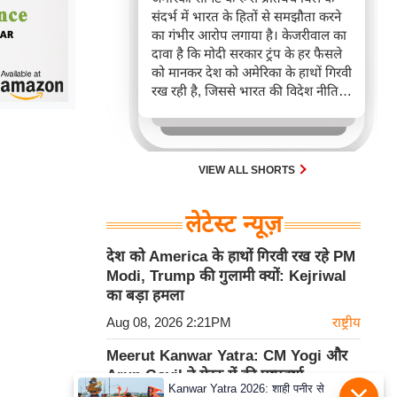
संदर्भ में भारत के हितों से समझौता करने
का गंभीर आरोप लगाया है। केजरीवाल का
दावा है कि मोदी सरकार ट्रंप के हर फैसले
को मानकर देश को अमेरिका के हाथों गिरवी
रख रही है, जिससे भारत की विदेश नीति
और आर्थिक संप्रभुता पर गहरा नकारात्मक
प्रभाव पड़ रहा है। यह विधेयक भारत
सहित रूसी तेल-गैस खरीदने वाले देशों पर
कड़े टैरिफ लगा सकता है।
VIEW ALL SHORTS
लेटेस्ट न्यूज़
देश को America के हाथों गिरवी रख रहे PM
Modi, Trump की गुलामी क्यों: Kejriwal
का बड़ा हमला
Aug 08, 2026 2:21PM
राष्ट्रीय
Meerut Kanwar Yatra: CM Yogi और
Arun Govil ने मेरठ में की पुष्पवर्षा,
Kanwar Yatra 2026: शाही पनीर से
शिवभक्तों के उत्साह से गूंजा पूरा यूपी