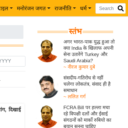
टाइल
मनोरंजन जगत
राजनीति
धर्म
स्तंभ
अगर भारत-पाक युद्ध हुआ तो
क्या India के खिलाफ अपनी
सेना उतारेंगे Turkey और
Saudi Arabia?
~ नीरज कुमार दुबे
संसदीय-गतिरोध से नहीं
ो
चलेगा लोकतंत्र, संवाद ही है
समाधान
~ ललित गर्ग
FCRA Bill पर हल्ला मचा
ांग, दिखाई
रहे विपक्षी दलों और ईसाई
संगठनों को मार्को रुबियो का
बयान सुनना चाहिए