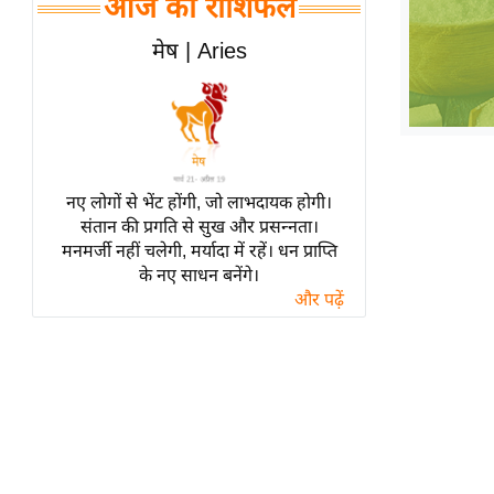
आज का राशिफल
हॉलीवुड
फिल्म समीक्षा
मेष | Aries
Breaking
News
लाइफस्टाइल
टेक्नॉलॉजी
नए लोगों से भेंट होंगी, जो लाभदायक होगी।
ब्यूटी/फैशन
संतान की प्रगति से सुख और प्रसन्नता।
घरेलू नुस्खे
मनमर्जी नहीं चलेगी, मर्यादा में रहें। धन प्राप्ति
के नए साधन बनेंगे।
पर्यटन स्थल
और पढ़ें
फिटनेस मंत्रा
रिलेशनशिप
राजनीति
विश्लेषण
समसामयिक
मातृभूमि