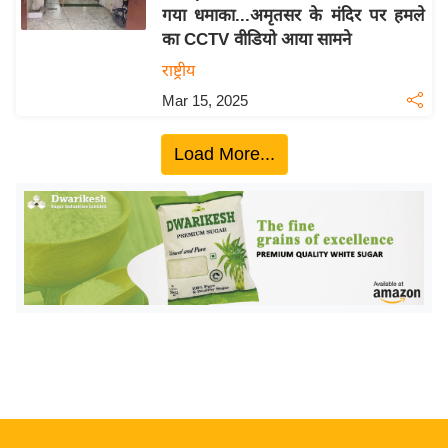
गया धमाका...अमृतसर के मंदिर पर हमले
य
का CCTV वीडियो आया सामने
बि
राष्ट्रीय
ज़
Mar 15, 2025
ने
स
Load More...
उ
द्यो
ग
ज
ग
त
वि
शे
ष
ज्ञ
रा