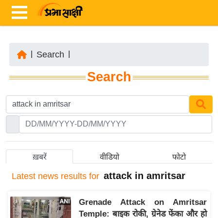
|
Search
|
ता
Search
ज़ा
ख
ब
र
रा
ष्ट्री
ख़बरें
वीडियो
फोटो
य
attack in amritsar
Latest
news results for
अं
त
Grenade Attack on Amritsar
र्रा
Temple: बाइक रोकी, ग्रेनेड फेंका और हो
ष्ट्री