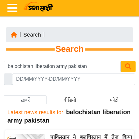
|
Search
|
ता
Search
ज़ा
ख
ब
र
रा
ष्ट्री
ख़बरें
वीडियो
फोटो
य
balochistan liberation
Latest
news results for
अं
army pakistan
त
र्रा
पाकिस्तान ने बलूचिस्तान में तेज किया
ष्ट्री