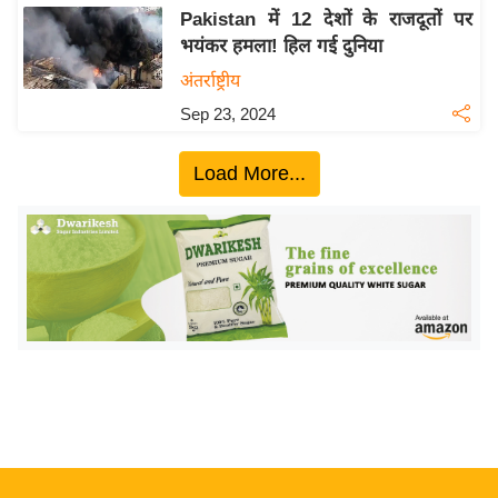
य
Pakistan में 12 देशों के राजदूतों पर
ब
भयंकर हमला! हिल गई दुनिया
ज
अंतर्राष्ट्रीय
ट
Sep 23, 2024
खे
ल
Load More...
क्रि
के
ट
I
P
L
2
0
2
6
क्रा