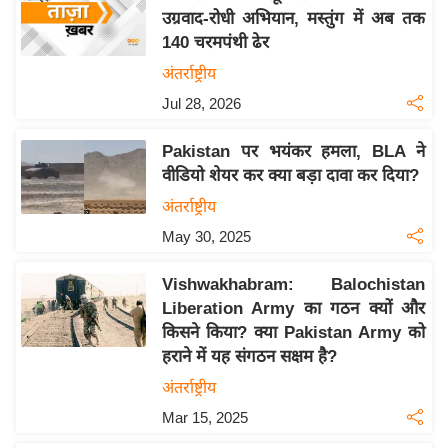
उग्रवाद-रोधी अभियान, मस्तुंग में अब तक
य
140 चरमपंथी ढेर
बि
अंतर्राष्ट्रीय
ज़
Jul 28, 2026
ने
स
Pakistan पर भयंकर हमला, BLA ने
उ
वीडियो शेयर कर क्या बड़ा दावा कर दिया?
द्यो
अंतर्राष्ट्रीय
ग
May 30, 2025
ज
ग
Vishwakhabram: Balochistan
त
Liberation Army का गठन क्यों और
वि
किसने किया? क्या Pakistan Army को
शे
हराने में यह संगठन सक्षम है?
ष
अंतर्राष्ट्रीय
ज्ञ
Mar 15, 2025
रा