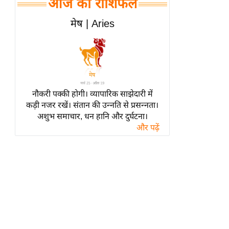
आज का राशिफल
हॉलीवुड
फिल्म समीक्षा
मेष | Aries
Breaking
News
लाइफस्टाइल
टेक्नॉलॉजी
नौकरी पक्की होगी। व्यापारिक साझेदारी में
ब्यूटी/फैशन
कड़ी नजर रखें। संतान की उन्नति से प्रसन्नता।
घरेलू नुस्खे
अशुभ समाचार, धन हानि और दुर्घटना।
और पढ़ें
पर्यटन स्थल
फिटनेस मंत्रा
रिलेशनशिप
राजनीति
विश्लेषण
समसामयिक
मातृभूमि