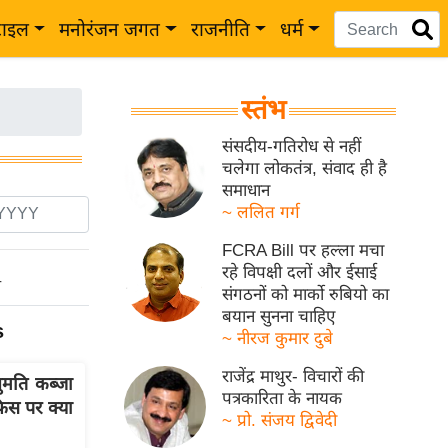
टाइल
मनोरंजन जगत
राजनीति
धर्म
स्तंभ
संसदीय-गतिरोध से नहीं
चलेगा लोकतंत्र, संवाद ही है
समाधान
~ ललित गर्ग
FCRA Bill पर हल्ला मचा
रहे विपक्षी दलों और ईसाई
ो
संगठनों को मार्को रुबियो का
बयान सुनना चाहिए
s
~ नीरज कुमार दुबे
राजेंद्र माथुर- विचारों की
नुमति कब्जा
पत्रकारिता के नायक
िस पर क्या
~ प्रो. संजय द्विवेदी