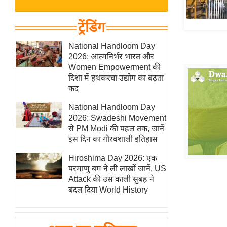
बजट
Hindi
खेल
News
ट्रेंडिंग
क्रिकेट
Hindi
National Handloom Day
IPL
2026: आत्मनिर्भर भारत और
Videos
2026
Women Empowerment की
क्राइम
दिशा में हथकरघा उद्योग का बढ़ता
कद
ई-पेपर
National Handloom Day
मिसाल बेमिसाल
2026: Swadeshi Movement
शख्सियत
से PM Modi की पहल तक, जानें
यंग इंडिया
इस दिन का गौरवशाली इतिहास
साहित्य जगत
Hiroshima Day 2026: एक
परमाणु बम ने ली लाखों जानें, US
ऑटो वर्ल्ड
Attack की उस काली सुबह ने
न्यूज ब्रीफ
बदल दिया World History
मनोरंजन जगत
बॉलीवुड