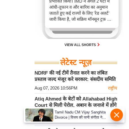
प्रभावित किया। IMD ने अगले 2 घंटों में
आंधी-तूफान व और बारिश का अनुमान
जताते हुए कई राज्यों के लिए 'रेड अलर्ट'
जारी किया है, जो सक्रिय मॉनसून ट्रफ़ और
चक्रवाती हवाओं के घेरे का परिणाम है,
जिससे यातायात बाधित होने के साथ-साथ
सफदरजंग अस्पताल में भी जलभराव की
स्थिति बनी।
VIEW ALL SHORTS
लेटेस्ट न्यूज़
NDRF की नई टीमें तैनात करने का लंबित
प्रस्ताव जल्द मंजूर करे सरकार: संसदीय समिति
Aug 07, 2026 10:56PM
राष्ट्रीय
Atiq Ahmed के बेटों को Allahabad High
Court से मिली पेरोल, अबान के जनाजे में होंगे
शामिल
Tamil Nadu CM Vijay Sanghita
Divorce | विजय की पत्नी संगीता ने
Aug 07, 2026 10:56PM
राष्ट्रीय
वापस ली तलाक की अर्जी, कोर्ट ने मामले
को किया निपटाया