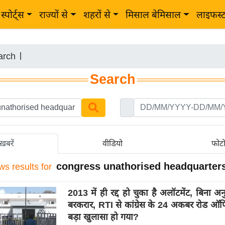
स्पोर्ट्स
राज्यों से
शहरों से
मिसाल बेमिसाल
लाइफस्
arch
|
Search
ख़बरें
वीडियो
फोट
congress unathorised headquarter
ws results for
2013 में ही रद्द हो चुका है अलॉटमेंट, बिना अ
बरकरार, RTI से कांग्रेस के 24 अकबर रोड ऑफ
बड़ा खुलासा हो गया?