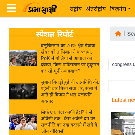
राष्ट्रीय
अंतर्राष्ट्रीय
बिज़नेस
Latest
ता
स्पेशल रिपोर्ट
News
|
Se
ज़ा
in
ख
बलूचिस्तान का 70% क्षेत्र गंवाया,
Hindi
खैबर को तालिबान ने कब्जाया,
ब
PoK में गोलियों से आवाज को
र
दबाया, किस पाकिस्तान पर हुकूमत
Hindi
कर रहे मुनीर-शहबाज?
राष्ट्रीय
News
अंतर्राष्ट्रीय
जुबान बिगड़ी हुई थी उदयनिधि की,
Live
पहली बार मिला सवा शेर, सत्ता में
बिज़नेस
आते ही विजय ने धरा थलापति
Latest
ne
उद्योग
अवतार
Breaking
जगत
News in
सिर्फ एक बंदा काफ़ी है: PK से
विशेषज्ञ
ओवैसी तक...कैसे अकेले दम पर
Hindi
राजनीति का रुख बदलने में लगे ये
राय
'लोन वॉरियर्स'