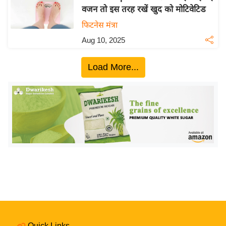
वजन तो इस तरह रखें खुद को मोटिवेटिड
य
फिटनेस मंत्रा
बि
ज़
Aug 10, 2025
ने
स
Load More...
उ
द्यो
ग
ज
ग
त
वि
शे
ष
ज्ञ
रा
Quick Links