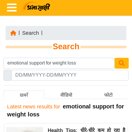
|
Search
|
ता
Search
ज़ा
ख
ब
र
रा
ष्ट्री
ख़बरें
वीडियो
फोटो
य
emotional support for
Latest
news results for
अं
weight loss
त
र्रा
Health Tips: धीरे-धीरे कम हो रहा है
ष्ट्री