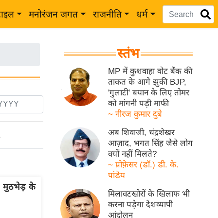
टाइल
मनोरंजन जगत
राजनीति
धर्म
स्तंभ
MP में कुशवाहा वोट बैंक की
ताकत के आगे झुकी BJP,
'गुलाटी' बयान के लिए तोमर
को मांगनी पड़ी माफी
~ नीरज कुमार दुबे
अब शिवाजी, चंद्रशेखर
ो
आज़ाद, भगत सिंह जैसे लोग
क्यों नहीं मिलते?
~ प्रोफ़ेसर (डॉ.) डी. के.
पांडेय
मुठभेड़ के
मिलावटखोरों के खिलाफ भी
करना पड़ेगा देशव्यापी
आंदोलन