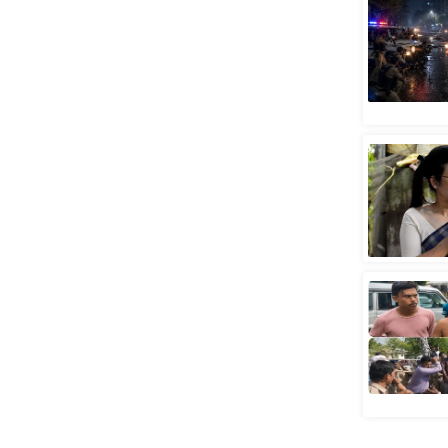
स्तंभ
एम.
आर.
आई.
चाय पर
समीक्षा
धर्म
ज्योतिष
प्रभु
महिमा/
धर्मस्थल
व्रत
त्योहार
राशिफल
विशेष