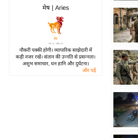
हॉलीवुड
मेष | Aries
फिल्म समीक्षा
Breaking
News
लाइफस्टाइल
नौकरी पक्की होगी। व्यापारिक साझेदारी में
टेक्नॉलॉजी
कड़ी नजर रखें। संतान की उन्नति से प्रसन्नता।
ब्यूटी/फैशन
अशुभ समाचार, धन हानि और दुर्घटना।
घरेलू नुस्खे
और पढ़ें
पर्यटन स्थल
फिटनेस मंत्रा
रिलेशनशिप
राजनीति
विश्लेषण
समसामयिक
मातृभूमि