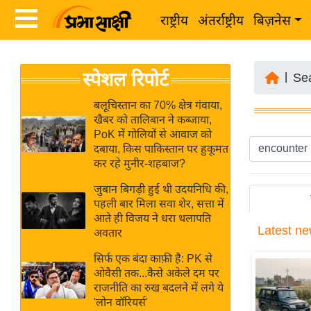
राष्ट्रीय
अंतर्राष्ट्रीय
बिज़नेस
Latest
ता
स्पेशल रिपोर्ट
News
|
Se
ज़ा
in
ख
बलूचिस्तान का 70% क्षेत्र गंवाया,
Hindi
खैबर को तालिबान ने कब्जाया,
ब
PoK में गोलियों से आवाज को
र
दबाया, किस पाकिस्तान पर हुकूमत
Hindi
कर रहे मुनीर-शहबाज?
राष्ट्रीय
News
अंतर्राष्ट्रीय
जुबान बिगड़ी हुई थी उदयनिधि की,
Live
पहली बार मिला सवा शेर, सत्ता में
बिज़नेस
आते ही विजय ने धरा थलापति
Latest
ne
उद्योग
अवतार
Breaking
जगत
News in
सिर्फ एक बंदा काफ़ी है: PK से
विशेषज्ञ
ओवैसी तक...कैसे अकेले दम पर
Hindi
राजनीति का रुख बदलने में लगे ये
राय
'लोन वॉरियर्स'