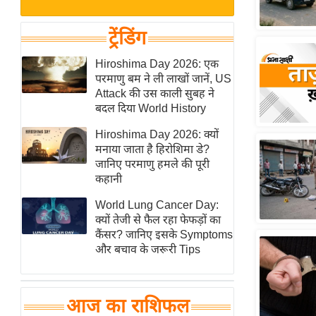
बजट
Hindi
खेल
News
ट्रेंडिंग
क्रिकेट
Hindi
Hiroshima Day 2026: एक
IPL
परमाणु बम ने ली लाखों जानें, US
Videos
2026
Attack की उस काली सुबह ने
क्राइम
बदल दिया World History
ई-पेपर
Hiroshima Day 2026: क्यों
मनाया जाता है हिरोशिमा डे?
मिसाल बेमिसाल
जानिए परमाणु हमले की पूरी
शख्सियत
कहानी
यंग इंडिया
World Lung Cancer Day:
साहित्य जगत
क्यों तेजी से फैल रहा फेफड़ों का
कैंसर? जानिए इसके Symptoms
ऑटो वर्ल्ड
और बचाव के जरूरी Tips
न्यूज ब्रीफ
मनोरंजन जगत
आज का राशिफल
बॉलीवुड