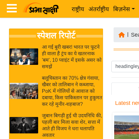
राष्ट्रीय
अंतर्राष्ट्रीय
बिज़नेस
Latest
ता
स्पेशल रिपोर्ट
News
|
Se
ज़ा
in
ख
आ गई बुरी खबर! भारत पर फूटने
Hindi
ही वाला है ट्रंप का ये खतरनाक
ब
'बम', 10 प्वाइंट में इसके असर को
र
समझें
Hindi
राष्ट्रीय
बलूचिस्तान का 70% क्षेत्र गंवाया,
News
अंतर्राष्ट्रीय
खैबर को तालिबान ने कब्जाया,
Live
PoK में गोलियों से आवाज को
बिज़नेस
दबाया, किस पाकिस्तान पर हुकूमत
Latest
ne
उद्योग
कर रहे मुनीर-शहबाज?
Breaking
जगत
News in
जुबान बिगड़ी हुई थी उदयनिधि की,
विशेषज्ञ
पहली बार मिला सवा शेर, सत्ता में
Hindi
आते ही विजय ने धरा थलापति
राय
अवतार