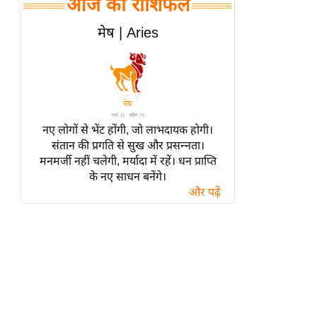
आज का राशिफल
हॉलीवुड
फिल्म समीक्षा
मेष | Aries
Breaking
News
लाइफस्टाइल
टेक्नॉलॉजी
नए लोगों से भेंट होंगी, जो लाभदायक होगी।
ब्यूटी/फैशन
संतान की प्रगति से सुख और प्रसन्नता।
घरेलू नुस्खे
मनमर्जी नहीं चलेगी, मर्यादा में रहें। धन प्राप्ति
के नए साधन बनेंगे।
पर्यटन स्थल
और पढ़ें
फिटनेस मंत्रा
रिलेशनशिप
राजनीति
विश्लेषण
समसामयिक
मातृभूमि