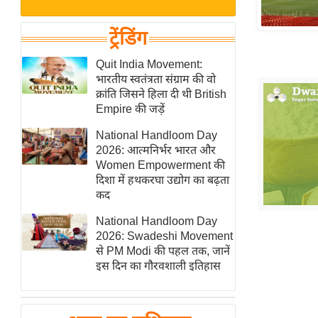
बजट
Hindi
खेल
News
ट्रेंडिंग
क्रिकेट
Hindi
Quit India Movement:
IPL
भारतीय स्वतंत्रता संग्राम की वो
Videos
2026
क्रांति जिसने हिला दी थी British
क्राइम
Empire की जड़ें
ई-पेपर
National Handloom Day
2026: आत्मनिर्भर भारत और
मिसाल बेमिसाल
Women Empowerment की
शख्सियत
दिशा में हथकरघा उद्योग का बढ़ता
यंग इंडिया
कद
साहित्य जगत
National Handloom Day
2026: Swadeshi Movement
ऑटो वर्ल्ड
से PM Modi की पहल तक, जानें
न्यूज ब्रीफ
इस दिन का गौरवशाली इतिहास
मनोरंजन जगत
बॉलीवुड