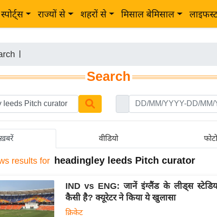
स्पोर्ट्स
राज्यों से
शहरों से
मिसाल बेमिसाल
लाइफस्
arch
|
Search
ख़बरें
वीडियो
फोट
headingley leeds Pitch curator
ws results for
IND vs ENG: जानें इंग्लैंड के लीड्स स्टेड
कैसी है? क्यूरेटर ने किया ये खुलासा
क्रिकेट