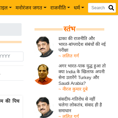
टाइल
मनोरंजन जगत
राजनीति
धर्म
स्तंभ
ढाका की राजनीति और
भारत-बांग्लादेश संबंधों की नई
परीक्षा
~ ललित गर्ग
अगर भारत-पाक युद्ध हुआ तो
क्या India के खिलाफ अपनी
ो
सेना उतारेंगे Turkey और
Saudi Arabia?
~ नीरज कुमार दुबे
संसदीय-गतिरोध से नहीं
ियम की पिच
चलेगा लोकतंत्र, संवाद ही है
समाधान
~ ललित गर्ग