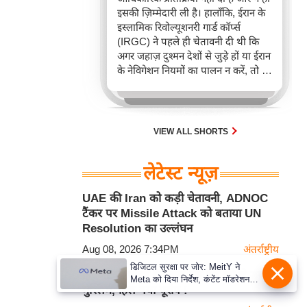
इसकी ज़िम्मेदारी ली है। हालाँकि, ईरान के
इस्लामिक रिवोल्यूशनरी गार्ड कॉर्प्स
(IRGC) ने पहले ही चेतावनी दी थी कि
अगर जहाज़ दुश्मन देशों से जुड़े हों या ईरान
के नेविगेशन नियमों का पालन न करें, तो वे
इस अहम समुद्री रास्ते पर जहाज़ों के
ख़िलाफ़ सख़्त कार्रवाई कर सकते हैं।
VIEW ALL SHORTS
लेटेस्ट न्यूज़
UAE की Iran को कड़ी चेतावनी, ADNOC
टैंकर पर Missile Attack को बताया UN
Resolution का उल्लंघन
Aug 08, 2026 7:34PM
अंतर्राष्ट्रीय
डिजिटल सुरक्षा पर जोर: MeitY ने
हिंदुओं को धोखा देने वाले इस देश को ले डूबे
Meta को दिया निर्देश, कंटेंट मॉडरेशन
मुस्लिम, हिल गया यूरोप !
मजबूत करे