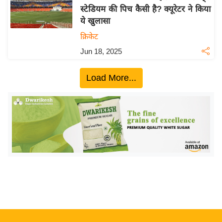
स्टेडियम की पिच कैसी है? क्यूरेटर ने किया
य
ये खुलासा
बि
क्रिकेट
ज़
Jun 18, 2025
ने
स
Load More...
उ
द्यो
ग
ज
ग
त
वि
शे
ष
ज्ञ
रा