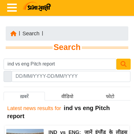
|
Search
|
ता
Search
ज़ा
ख
ब
र
रा
ष्ट्री
ख़बरें
वीडियो
फोटो
य
ind vs eng Pitch
Latest
news results for
अं
report
त
र्रा
IND vs ENG: जानें इंग्लैंड के लीड्स
ष्ट्री