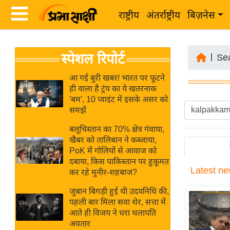
राष्ट्रीय
अंतर्राष्ट्रीय
बिज़नेस
Latest
ता
स्पेशल रिपोर्ट
News
|
Se
ज़ा
in
ख
आ गई बुरी खबर! भारत पर फूटने
Hindi
ही वाला है ट्रंप का ये खतरनाक
ब
'बम', 10 प्वाइंट में इसके असर को
र
समझें
Hindi
राष्ट्रीय
बलूचिस्तान का 70% क्षेत्र गंवाया,
News
अंतर्राष्ट्रीय
खैबर को तालिबान ने कब्जाया,
Live
PoK में गोलियों से आवाज को
बिज़नेस
दबाया, किस पाकिस्तान पर हुकूमत
Latest
ne
उद्योग
कर रहे मुनीर-शहबाज?
Breaking
जगत
News in
जुबान बिगड़ी हुई थी उदयनिधि की,
विशेषज्ञ
पहली बार मिला सवा शेर, सत्ता में
Hindi
आते ही विजय ने धरा थलापति
राय
अवतार