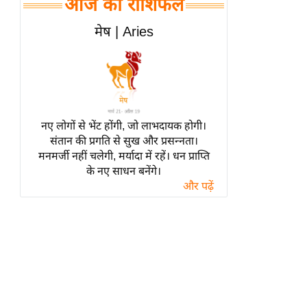
आज का राशिफल
हॉलीवुड
फिल्म समीक्षा
मेष | Aries
Breaking
News
लाइफस्टाइल
टेक्नॉलॉजी
नए लोगों से भेंट होंगी, जो लाभदायक होगी।
ब्यूटी/फैशन
संतान की प्रगति से सुख और प्रसन्नता।
घरेलू नुस्खे
मनमर्जी नहीं चलेगी, मर्यादा में रहें। धन प्राप्ति
के नए साधन बनेंगे।
पर्यटन स्थल
और पढ़ें
फिटनेस मंत्रा
रिलेशनशिप
राजनीति
विश्लेषण
समसामयिक
मातृभूमि