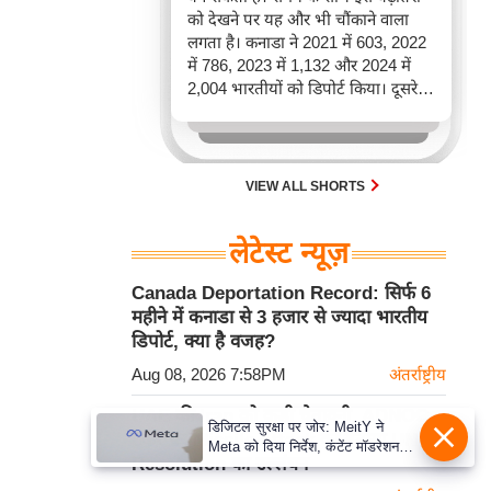
को देखने पर यह और भी चौंकाने वाला
लगता है। कनाडा ने 2021 में 603, 2022
में 786, 2023 में 1,132 और 2024 में
2,004 भारतीयों को डिपोर्ट किया। दूसरे
शब्दों में, 2021 से 2024 के बीच किसी भी
पूरे साल की तुलना में 2026 की पहली
छमाही में ज़्यादा भारतीयों को वापस भेजा
गया।
VIEW ALL SHORTS
लेटेस्ट न्यूज़
Canada Deportation Record: सिर्फ 6
महीने में कनाडा से 3 हजार से ज्यादा भारतीय
डिपोर्ट, क्या है वजह?
Aug 08, 2026 7:58PM
अंतर्राष्ट्रीय
UAE की Iran को कड़ी चेतावनी, ADNOC
डिजिटल सुरक्षा पर जोर: MeitY ने
टैंकर पर Missile Attack को बताया UN
Meta को दिया निर्देश, कंटेंट मॉडरेशन
Resolution का उल्लंघन
मजबूत करे