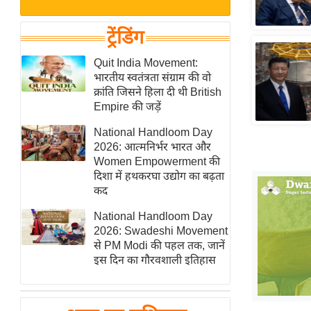
बजट
Hindi
खेल
News
ट्रेंडिंग
क्रिकेट
Hindi
Quit India Movement:
IPL
भारतीय स्वतंत्रता संग्राम की वो
Videos
2026
क्रांति जिसने हिला दी थी British
क्राइम
Empire की जड़ें
ई-पेपर
National Handloom Day
2026: आत्मनिर्भर भारत और
मिसाल बेमिसाल
Women Empowerment की
शख्सियत
दिशा में हथकरघा उद्योग का बढ़ता
यंग इंडिया
कद
साहित्य जगत
National Handloom Day
2026: Swadeshi Movement
ऑटो वर्ल्ड
से PM Modi की पहल तक, जानें
न्यूज ब्रीफ
इस दिन का गौरवशाली इतिहास
मनोरंजन जगत
बॉलीवुड