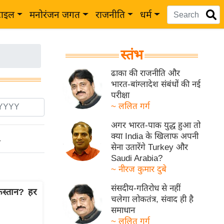
टाइल
मनोरंजन जगत
राजनीति
धर्म
स्तंभ
ढाका की राजनीति और
भारत-बांग्लादेश संबंधों की नई
परीक्षा
~ ललित गर्ग
अगर भारत-पाक युद्ध हुआ तो
क्या India के खिलाफ अपनी
ो
सेना उतारेंगे Turkey और
Saudi Arabia?
~ नीरज कुमार दुबे
संसदीय-गतिरोध से नहीं
िस्तान? हर
चलेगा लोकतंत्र, संवाद ही है
समाधान
~ ललित गर्ग