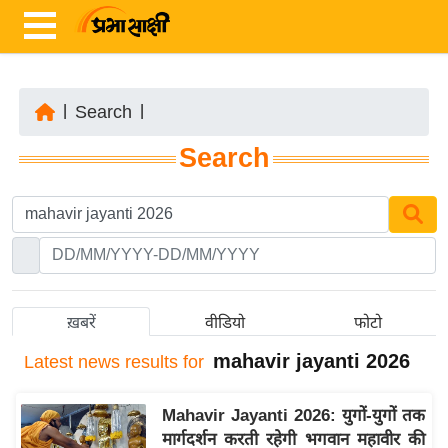
|
Search
|
ता
Search
ज़ा
ख
ब
र
रा
ष्ट्री
ख़बरें
वीडियो
फोटो
य
mahavir jayanti 2026
Latest
news results for
अं
त
Mahavir Jayanti 2026: युगों-युगों तक
र्रा
मार्गदर्शन करती रहेगी भगवान महावीर की
ष्ट्री