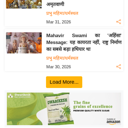
अमृतवाणी
य
प्रभु महिमा/धर्मस्थल
बि
Mar 31, 2026
ज़
ने
Mahavir Swami का 'अहिंसा'
स
Message: यह कायरता नहीं, राष्ट्र निर्माण
उ
का सबसे बड़ा हथियार था
द्यो
प्रभु महिमा/धर्मस्थल
ग
Mar 30, 2026
ज
ग
Load More...
त
वि
शे
ष
ज्ञ
रा