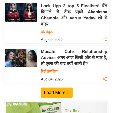
ख्सि
Lock Upp 2 top 5 Finalists! ग्रैंड
य
फिनाले से ठीक पहले Akanksha
त
Chamola और Varun Yadav शो से
यं
बाहर
ग
बॉलीवुड
इं
Aug 05, 2026
डि
या
Musafir Cafe Relationship
सा
Advice: अगर आज किसी और से प्यार है,
हि
तो एक्स की याद क्यों आती है?
त्य
रिलेशनशिप
ज
Aug 04, 2026
ग
त
Load More...
ऑ
टो
व