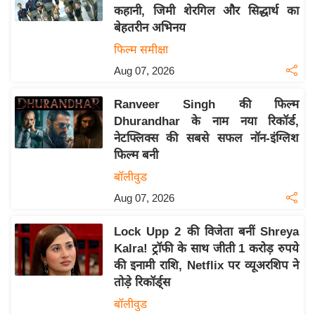
कहानी, जिमी शेरगिल और सिद्धार्थ का
य
बेहतरीन अभिनय
बि
फिल्म समीक्षा
ज़
Aug 07, 2026
ने
स
Ranveer Singh की फिल्म
उ
Dhurandhar के नाम नया रिकॉर्ड,
द्यो
नेटफ्लिक्स की सबसे सफल नॉन-इंग्लिश
ग
फिल्म बनी
ज
बॉलीवुड
ग
Aug 07, 2026
त
वि
Lock Upp 2 की विजेता बनीं Shreya
शे
Kalra! ट्रॉफी के साथ जीती 1 करोड़ रुपये
ष
की इनामी राशि, Netflix पर व्यूअरशिप ने
ज्ञ
तोड़े रिकॉर्ड्स
रा
बॉलीवुड