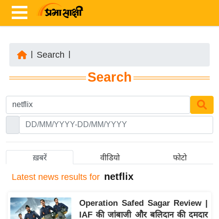
|
Search
|
ता
Search
ज़ा
ख
ब
र
रा
ष्ट्री
ख़बरें
वीडियो
फोटो
य
netflix
Latest
news results for
अं
त
Operation Safed Sagar Review |
र्रा
IAF की जांबाजी और बलिदान की दमदार
ष्ट्री