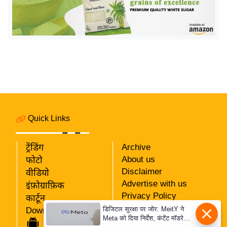
र्ल्ड
न्यू
ज
ब्री
फ
म
नो
रं
ज
Quick Links
न
ज
ट्रेंडिंग
Archive
ग
About us
फोटो
त
Disclaimer
वीडियो
Advertise with us
इंफ़ोग्राफ़िक
बॉ
Privacy Policy
कार्टून
ली
RSS
डिजिटल सुरक्षा पर जोर: MeitY ने
Download App
वु
Meta को दिया निर्देश, कंटेंट मॉडरेशन
Our Team