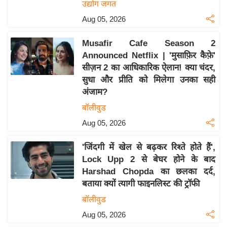
उद्योग जगत
इ
Aug 05, 2026
म
ई
Musafir Cafe Season 2
-
Announced Netflix | 'मुसाफ़िर कैफ़े'
पे
सीज़न 2 का आधिकारिक ऐलान! क्या चंदर,
सुधा और प्रीति को मिलेगा उनका सही
प
अंजाम?
र
बॉलीवुड
मि
सा
Aug 05, 2026
ल
'जिंदगी में खेल से बढ़कर रिश्ते होते हैं',
Lock Upp 2 से बेघर होने के बाद
बे
Harshad Chopda का छलका दर्द,
मि
बताया क्यों त्यागी फाइनलिस्ट की ट्रॉफी
सा
बॉलीवुड
ल
Aug 05, 2026
श