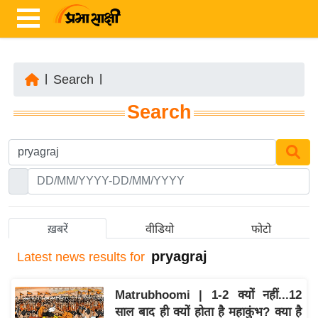
|
Search
|
ता
Search
ज़ा
ख
ब
र
रा
ष्ट्री
ख़बरें
वीडियो
फोटो
य
pryagraj
Latest
news results for
अं
त
Matrubhoomi | 1-2 क्यों नहीं...12
र्रा
साल बाद ही क्यों होता है महाकुंभ? क्या है
ष्ट्री