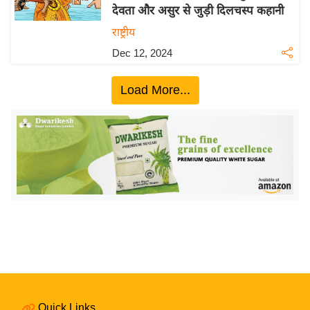
देवता और असुर से जुड़ी दिलचस्प कहानी
य
राष्ट्रीय
बि
Dec 12, 2024
ज़
ने
Load More...
स
उ
द्यो
ग
ज
ग
त
वि
शे
ष
ज्ञ
रा
Quick Links