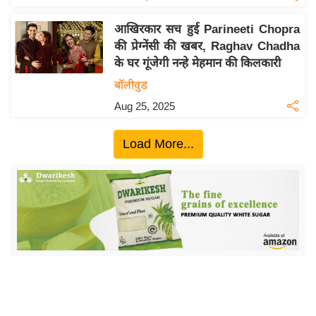
य
ब
आखिरकार सच हुई Parineeti Chopra
ज
की प्रेग्नेंसी की खबर, Raghav Chadha
ट
के घर गूंजेगी नन्हे मेहमान की किलकारी
खे
बॉलीवुड
ल
Aug 25, 2025
क्रि
के
Load More...
ट
I
P
L
2
0
2
6
क्रा