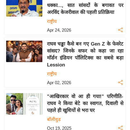
धक्का..., सात सांसदों के बगावत पर
य
अरविंद केजरीवाल की पहली प्रतिक्रिया
बि
राष्ट्रीय
ज़
Apr 24, 2026
ने
स
राघव चड्ढा कैसे बन गए Gen Z के फेवरेट
उ
सांसद? जिनके सफर को कहा जा रहा
द्यो
मॉर्डन इंडियन पॉलिटिक्स का सबसे बड़ा
ग
Lession
ज
राष्ट्रीय
ग
Apr 02, 2026
त
वि
"आखिरकार वो आ ही गया!" परिणीति-
शे
राघव ने किया बेटे का स्वागत, दिवाली से
ष
पहले ही खुशियों से भरा घर
ज्ञ
बॉलीवुड
रा
Oct 19, 2025