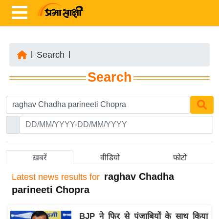
|
Search
|
ता
Search
ज़ा
ख
ब
र
रा
ष्ट्री
ख़बरें
वीडियो
फोटो
य
raghav Chadha
Latest
news results for
अं
parineeti Chopra
त
र्रा
BJP ने फिर से पंजाबियों के साथ किया
ष्ट्री