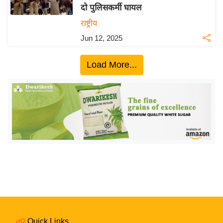
दो पुलिसकर्मी घायल
य
राष्ट्रीय
बि
Jun 12, 2025
ज़
ने
Load More...
स
उ
द्यो
ग
ज
ग
त
वि
शे
ष
ज्ञ
रा
Quick Links