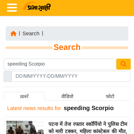
|
Search
|
ता
Search
ज़ा
ख
ब
र
रा
ष्ट्री
ख़बरें
वीडियो
फोटो
य
speeding Scorpio
Latest
news results for
अं
त
पटना में तेज रफ्तार स्कॉर्पियो ने पुलिस टीम
र्रा
को मारी टक्कर, महिला कांस्टेबल की मौत,
ष्ट्री