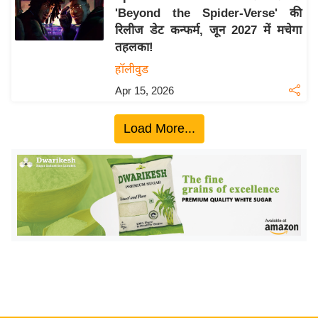
'Beyond the Spider-Verse' की
य
रिलीज डेट कन्फर्म, जून 2027 में मचेगा
बि
तहलका!
ज़
हॉलीवुड
ने
Apr 15, 2026
स
उ
Load More...
द्यो
ग
ज
ग
त
वि
शे
ष
ज्ञ
रा