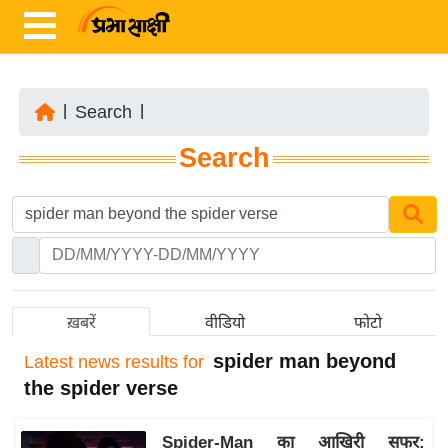
|
Search
|
ता
Search
ज़ा
ख
ब
र
रा
ष्ट्री
ख़बरें
वीडियो
फोटो
य
spider man beyond
Latest
news results for
अं
the spider verse
त
र्रा
Spider-Man का आखिरी सफर:
ष्ट्री