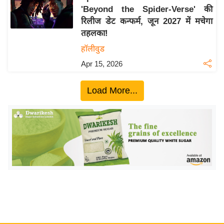
'Beyond the Spider-Verse' की
य
रिलीज डेट कन्फर्म, जून 2027 में मचेगा
बि
तहलका!
ज़
हॉलीवुड
ने
Apr 15, 2026
स
उ
Load More...
द्यो
ग
ज
ग
त
वि
शे
ष
ज्ञ
रा