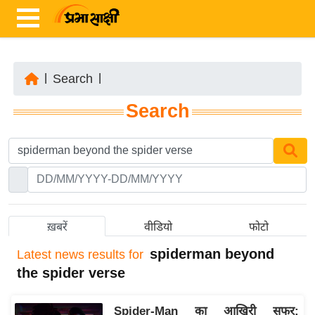
|
Search
|
ता
Search
ज़ा
ख
ब
र
रा
ष्ट्री
ख़बरें
वीडियो
फोटो
य
spiderman beyond
Latest
news results for
अं
the spider verse
त
र्रा
Spider-Man का आखिरी सफर:
ष्ट्री