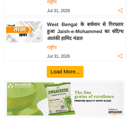
ख्सि
राष्ट्रीय
य
Jul 31, 2026
त
West Bengal के बर्धमान से गिरफ्तार
यं
हुआ Jaish-e-Mohammed का संदिग्ध
ग
आतंकी हामिद मंडल
इं
राष्ट्रीय
डि
या
Jul 31, 2026
सा
Load More...
हि
त्य
ज
ग
त
ऑ
टो
व