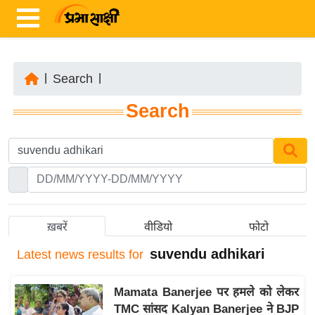
|
Search
|
ता
Search
ज़ा
ख
ब
र
रा
ष्ट्री
ख़बरें
वीडियो
फोटो
य
suvendu adhikari
Latest
news results for
अं
त
Mamata Banerjee पर हमले को लेकर
र्रा
TMC सांसद Kalyan Banerjee ने BJP
ष्ट्री