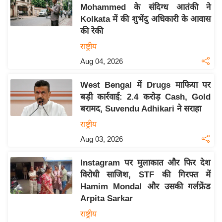
य
Mohammed के संदिग्ध आतंकी ने
ब
Kolkata में की शुभेंदु अधिकारी के आवास
ज
की रेकी
ट
राष्ट्रीय
खे
Aug 04, 2026
ल
West Bengal में Drugs माफिया पर
क्रि
बड़ी कार्रवाई: 2.4 करोड़ Cash, Gold
के
बरामद, Suvendu Adhikari ने सराहा
ट
राष्ट्रीय
I
Aug 03, 2026
P
L
Instagram पर मुलाकात और फिर देश
2
विरोधी साजिश, STF की गिरफ्त में
0
Hamim Mondal और उसकी गर्लफ्रेंड
2
Arpita Sarkar
6
राष्ट्रीय
क्रा