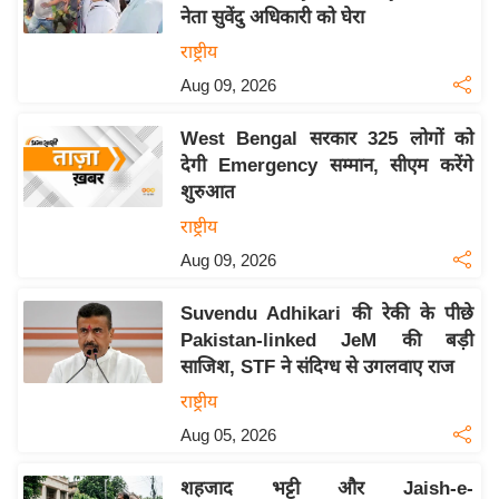
नेता सुवेंदु अधिकारी को घेरा
य
राष्ट्रीय
बि
Aug 09, 2026
ज़
ने
West Bengal सरकार 325 लोगों को
स
देगी Emergency सम्मान, सीएम करेंगे
उ
शुरुआत
द्यो
राष्ट्रीय
ग
Aug 09, 2026
ज
ग
Suvendu Adhikari की रेकी के पीछे
त
Pakistan-linked JeM की बड़ी
वि
साजिश, STF ने संदिग्ध से उगलवाए राज
शे
राष्ट्रीय
ष
Aug 05, 2026
ज्ञ
रा
शहजाद भट्टी और Jaish-e-