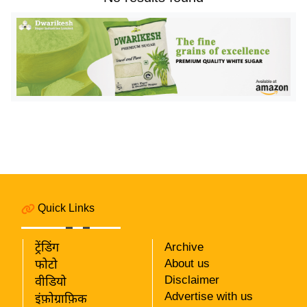
य
बि
ज़
ने
स
उ
द्यो
ग
ज
ग
त
Quick Links
वि
शे
ट्रेंडिंग
Archive
ष
About us
फोटो
ज्ञ
Disclaimer
वीडियो
रा
Advertise with us
इंफ़ोग्राफ़िक