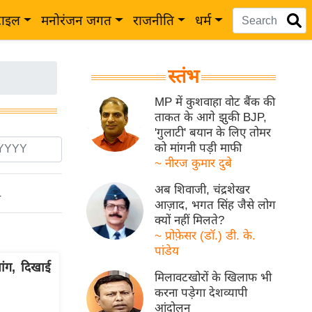
टाइल
मनोरंजन जगत
राजनीति
धर्म
स्तंभ
MP में कुशवाहा वोट बैंक की
ताकत के आगे झुकी BJP,
'गुलाटी' बयान के लिए तोमर
को मांगनी पड़ी माफी
~ नीरज कुमार दुबे
अब शिवाजी, चंद्रशेखर
ो
आज़ाद, भगत सिंह जैसे लोग
क्यों नहीं मिलते?
~ प्रोफ़ेसर (डॉ.) डी. के.
पांडेय
ांग, दिखाई
मिलावटखोरों के खिलाफ भी
करना पड़ेगा देशव्यापी
आंदोलन