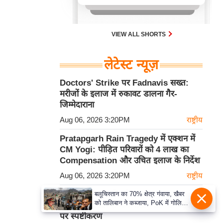
मानती है और उनके बीच कोई भेदभाव नहीं
करती, इसलिए विरोध प्रदर्शनों से मरीज़ों की
देखभाल बाधित नहीं होनी चाहिए।
VIEW ALL SHORTS
लेटेस्ट न्यूज़
Doctors' Strike पर Fadnavis सख्त:
मरीजों के इलाज में रुकावट डालना गैर-
जिम्मेदाराना
Aug 06, 2026 3:20PM
राष्ट्रीय
Pratapgarh Rain Tragedy में एक्शन में
CM Yogi: पीड़ित परिवारों को 4 लाख का
Compensation और उचित इलाज के निर्देश
Aug 06, 2026 3:20PM
राष्ट्रीय
यह समूचे विपक्ष की जीत, Santosh Kumar
बलूचिस्तान का 70% क्षेत्र गंवाया, खैबर
को तालिबान ने कब्जाया, PoK में गोलियों
ने Amit Shah से मांगा July 20 की घटना
से आवाज को दबाया, किस पाकिस्तान पर
पर स्पष्टीकरण
हुकूमत कर रहे मुनीर-शहबाज?