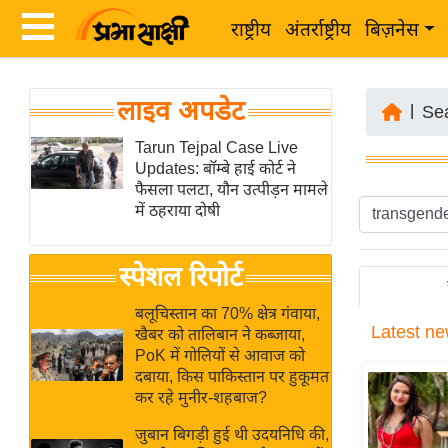
राष्ट्रीय
अंतर्राष्ट्रीय
बिज़नेस
Latest
ता
लाइव अपडेट
News
|
Se
ज़ा
in
Tarun Tejpal Case Live
ख
Updates: बॉम्बे हाई कोर्ट ने
Hindi
ब
फैसला पलटा, यौन उत्पीड़न मामले
र
में ठहराया दोषी
Hindi
राष्ट्रीय
News
स्पेशल रिपोर्ट
अंतर्राष्ट्रीय
Live
बिज़नेस
बलूचिस्तान का 70% क्षेत्र गंवाया,
Latest
ne
उद्योग
खैबर को तालिबान ने कब्जाया,
Breaking
PoK में गोलियों से आवाज को
जगत
News in
दबाया, किस पाकिस्तान पर हुकूमत
विशेषज्ञ
Hindi
कर रहे मुनीर-शहबाज?
राय
जुबान बिगड़ी हुई थी उदयनिधि की,