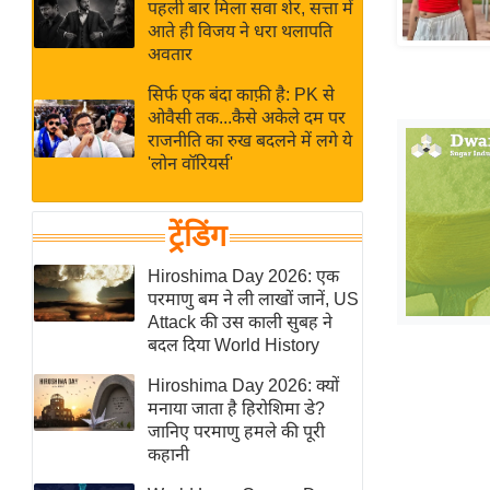
बजट
Hindi
पहली बार मिला सवा शेर, सत्ता में
आते ही विजय ने धरा थलापति
खेल
News
अवतार
क्रिकेट
सिर्फ एक बंदा काफ़ी है: PK से
Hindi
IPL
ओवैसी तक...कैसे अकेले दम पर
Videos
2026
राजनीति का रुख बदलने में लगे ये
'लोन वॉरियर्स'
क्राइम
ई-पेपर
ट्रेंडिंग
मिसाल बेमिसाल
शख्सियत
Hiroshima Day 2026: एक
परमाणु बम ने ली लाखों जानें, US
यंग इंडिया
Attack की उस काली सुबह ने
साहित्य जगत
बदल दिया World History
ऑटो वर्ल्ड
Hiroshima Day 2026: क्यों
न्यूज ब्रीफ
मनाया जाता है हिरोशिमा डे?
जानिए परमाणु हमले की पूरी
मनोरंजन जगत
कहानी
बॉलीवुड