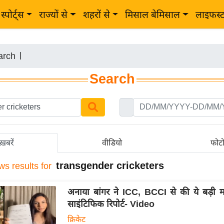
स्पोर्ट्स
राज्यों से
शहरों से
मिसाल बेमिसाल
लाइफस्
arch
|
Search
ख़बरें
वीडियो
फोट
transgender cricketers
ws results for
अनाया बांगर ने ICC, BCCI से की ये बड़ी म
साइंटिफिक रिपोर्ट- Video
क्रिकेट