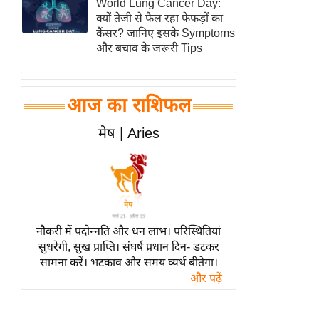
World Lung Cancer Day:
हॉलीवुड
क्यों तेजी से फैल रहा फेफड़ों का
फिल्म समीक्षा
कैंसर? जानिए इसके Symptoms
और बचाव के जरूरी Tips
Breaking
News
लाइफस्टाइल
आज का राशिफल
टेक्नॉलॉजी
मेष | Aries
ब्यूटी/फैशन
घरेलू नुस्खे
पर्यटन स्थल
फिटनेस मंत्रा
रिलेशनशिप
नौकरी में पदोन्नति और धन लाभ। परिस्थितियां
सुधरेगी, सुख प्राप्ति। संघर्ष प्रधान दिन- डटकर
राजनीति
सामना करें। भटकाव और समय व्यर्थ बीतेगा।
विश्लेषण
और पढ़ें
समसामयिक
मातृभूमि