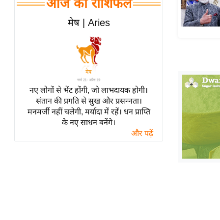
आज का राशिफल
हॉलीवुड
फिल्म समीक्षा
मेष | Aries
Breaking
News
लाइफस्टाइल
टेक्नॉलॉजी
नए लोगों से भेंट होंगी, जो लाभदायक होगी।
ब्यूटी/फैशन
संतान की प्रगति से सुख और प्रसन्नता।
घरेलू नुस्खे
मनमर्जी नहीं चलेगी, मर्यादा में रहें। धन प्राप्ति
के नए साधन बनेंगे।
पर्यटन स्थल
और पढ़ें
फिटनेस मंत्रा
रिलेशनशिप
राजनीति
विश्लेषण
समसामयिक
मातृभूमि