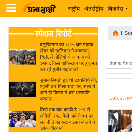
राष्ट्रीय
अंतर्राष्ट्रीय
बिज़नेस
Latest
ता
स्पेशल रिपोर्ट
News
|
Se
ज़ा
in
ख
बलूचिस्तान का 70% क्षेत्र गंवाया,
Hindi
खैबर को तालिबान ने कब्जाया,
ब
PoK में गोलियों से आवाज को
र
दबाया, किस पाकिस्तान पर हुकूमत
Hindi
कर रहे मुनीर-शहबाज?
राष्ट्रीय
News
अंतर्राष्ट्रीय
जुबान बिगड़ी हुई थी उदयनिधि की,
Live
पहली बार मिला सवा शेर, सत्ता में
बिज़नेस
आते ही विजय ने धरा थलापति
Latest
ne
उद्योग
अवतार
Breaking
जगत
News in
सिर्फ एक बंदा काफ़ी है: PK से
विशेषज्ञ
ओवैसी तक...कैसे अकेले दम पर
Hindi
राजनीति का रुख बदलने में लगे ये
राय
'लोन वॉरियर्स'