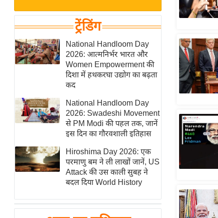
बजट
Hindi
खेल
News
ट्रेंडिंग
क्रिकेट
Hindi
National Handloom Day
IPL
2026: आत्मनिर्भर भारत और
Videos
2026
Women Empowerment की
क्राइम
दिशा में हथकरघा उद्योग का बढ़ता
कद
ई-पेपर
National Handloom Day
मिसाल बेमिसाल
2026: Swadeshi Movement
शख्सियत
से PM Modi की पहल तक, जानें
यंग इंडिया
इस दिन का गौरवशाली इतिहास
साहित्य जगत
Hiroshima Day 2026: एक
परमाणु बम ने ली लाखों जानें, US
ऑटो वर्ल्ड
Attack की उस काली सुबह ने
न्यूज ब्रीफ
बदल दिया World History
मनोरंजन जगत
बॉलीवुड