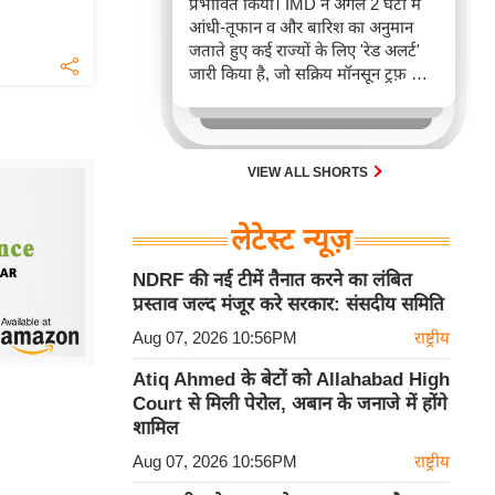
प्रभावित किया। IMD ने अगले 2 घंटों में
आंधी-तूफान व और बारिश का अनुमान
जताते हुए कई राज्यों के लिए 'रेड अलर्ट'
जारी किया है, जो सक्रिय मॉनसून ट्रफ़ और
चक्रवाती हवाओं के घेरे का परिणाम है,
जिससे यातायात बाधित होने के साथ-साथ
सफदरजंग अस्पताल में भी जलभराव की
स्थिति बनी।
VIEW ALL SHORTS
लेटेस्ट न्यूज़
NDRF की नई टीमें तैनात करने का लंबित
प्रस्ताव जल्द मंजूर करे सरकार: संसदीय समिति
Aug 07, 2026 10:56PM
राष्ट्रीय
Atiq Ahmed के बेटों को Allahabad High
Court से मिली पेरोल, अबान के जनाजे में होंगे
शामिल
Aug 07, 2026 10:56PM
राष्ट्रीय