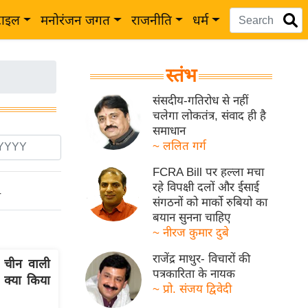
टाइल
मनोरंजन जगत
राजनीति
धर्म
स्तंभ
संसदीय-गतिरोध से नहीं
चलेगा लोकतंत्र, संवाद ही है
समाधान
~ ललित गर्ग
FCRA Bill पर हल्ला मचा
रहे विपक्षी दलों और ईसाई
ो
संगठनों को मार्को रुबियो का
बयान सुनना चाहिए
~ नीरज कुमार दुबे
राजेंद्र माथुर- विचारों की
 चीन वाली
पत्रकारिता के नायक
ं क्या किया
~ प्रो. संजय द्विवेदी