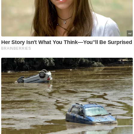
/
फै
श
न
घ
रे
लू
नु
स्खे
प
र्य
ट
न
स्थ
ल
फि