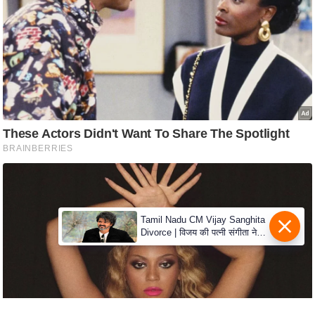
e
r
t
i
s
e
P
r
i
v
a
c
Tamil Nadu CM Vijay Sanghita
y
Divorce | विजय की पत्नी संगीता ने
P
वापस ली तलाक की अर्जी, कोर्ट ने
मामले को किया निपटाया
o
l
i