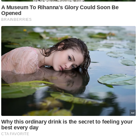
ष
ण
स
म
सा
म
यि
क
मा
तृ
भू
मि
स्तं
भ
ए
म
.