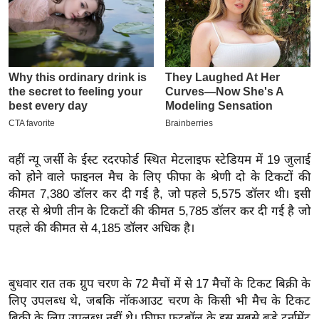
इ
म
ई
-
पे
प
र
मि
वहीं न्यू जर्सी के ईस्ट रदरफोर्ड स्थित मेटलाइफ स्टेडियम में 19 जुलाई
सा
को होने वाले फाइनल मैच के लिए फीफा के श्रेणी दो के टिकटों की
ल
कीमत 7,380 डॉलर कर दी गई है, जो पहले 5,575 डॉलर थी। इसी
तरह से श्रेणी तीन के टिकटों की कीमत 5,785 डॉलर कर दी गई है जो
बे
पहले की कीमत से 4,185 डॉलर अधिक है।
मि
सा
ल
बुधवार रात तक ग्रुप चरण के 72 मैचों में से 17 मैचों के टिकट बिक्री के
लिए उपलब्ध थे, जबकि नॉकआउट चरण के किसी भी मैच के टिकट
श
बिक्री के लिए उपलब्ध नहीं थे। फीफा फुटबॉल के इस सबसे बड़े टूर्नामेंट