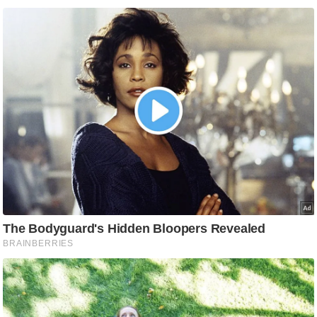
ड
हॉ
ली
वु
ड
फि
ल्म
स
मी
क्षा
B
r
e
a
k
i
n