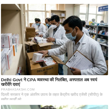
आ
र
.
आ
ई
.
चा
य
प
र
स
मी
क्षा
ध
र्म
ज्यो