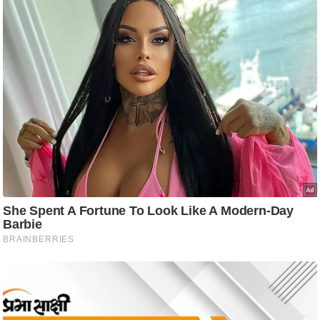
ति
ष
प्र
भु
म
हि
मा
/
ध
र्म
स्थ
ल
व्र
त
त्यो
हा
र