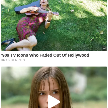
g
N
e
w
s
ला
इ
फ
स्टा
इ
ल
टे
क्नॉ
लॉ
जी
ब्यू
टी