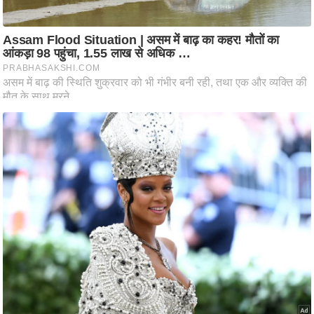
ट
ने
स
मं
त्रा
रि
ले
श
न
शि
प
रा
ज
नी
ति
वि
श्ले