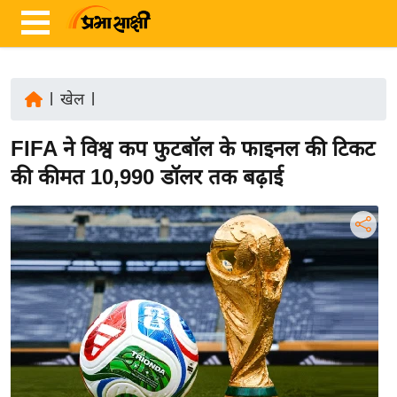
|
खेल
|
ता
FIFA ने विश्व कप फुटबॉल के फाइनल की टिकट
ज़ा
ख
की कीमत 10,990 डॉलर तक बढ़ाई
ब
र
रा
ष्ट्री
य
अं
त
र्रा
ष्ट्री