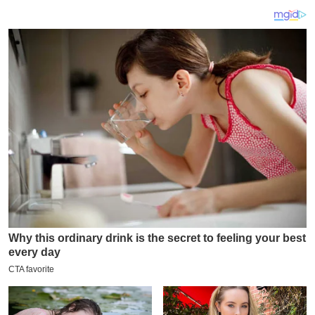
य
ब
ज
ट
खे
ल
क्रि
के
ट
I
P
L
2
0
2
6
क्रा