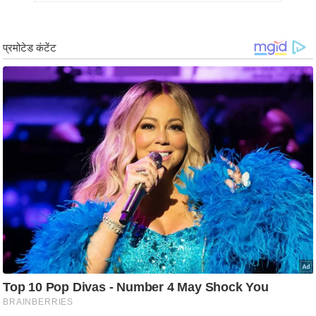
र्ल्ड
न्यू
ज
ब्री
फ
म
नो
रं
ज
न
ज
ग
त
बॉ
ली
वु