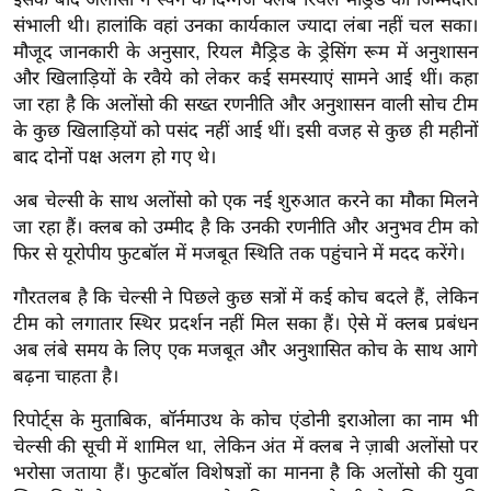
ख्सि
संभाली थी। हालांकि वहां उनका कार्यकाल ज्यादा लंबा नहीं चल सका।
य
मौजूद जानकारी के अनुसार, रियल मैड्रिड के ड्रेसिंग रूम में अनुशासन
त
और खिलाड़ियों के रवैये को लेकर कई समस्याएं सामने आई थीं। कहा
यं
जा रहा है कि अलोंसो की सख्त रणनीति और अनुशासन वाली सोच टीम
ग
के कुछ खिलाड़ियों को पसंद नहीं आई थीं। इसी वजह से कुछ ही महीनों
इं
बाद दोनों पक्ष अलग हो गए थे।
डि
अब चेल्सी के साथ अलोंसो को एक नई शुरुआत करने का मौका मिलने
या
जा रहा हैं। क्लब को उम्मीद है कि उनकी रणनीति और अनुभव टीम को
सा
फिर से यूरोपीय फुटबॉल में मजबूत स्थिति तक पहुंचाने में मदद करेंगे।
हि
गौरतलब है कि चेल्सी ने पिछले कुछ सत्रों में कई कोच बदले हैं, लेकिन
त्य
टीम को लगातार स्थिर प्रदर्शन नहीं मिल सका हैं। ऐसे में क्लब प्रबंधन
ज
अब लंबे समय के लिए एक मजबूत और अनुशासित कोच के साथ आगे
ग
बढ़ना चाहता है।
त
रिपोर्ट्स के मुताबिक, बॉर्नमाउथ के कोच एंडोनी इराओला का नाम भी
ऑ
चेल्सी की सूची में शामिल था, लेकिन अंत में क्लब ने ज़ाबी अलोंसो पर
टो
भरोसा जताया हैं। फुटबॉल विशेषज्ञों का मानना है कि अलोंसो की युवा
व