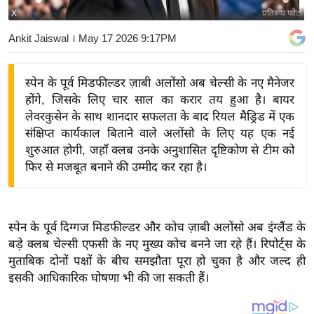
X
प्रतिरूप फोटो
य
बि
Ankit Jaiswal
। May 17 2026 9:17PM
ज़
ने
स्पेन के पूर्व मिडफील्डर ज़ाबी अलोंसो अब चेल्सी के नए मैनेजर
स
होंगे, जिसके लिए चार साल का करार तय हुआ है। बायर
उ
लेवरकुसेन के साथ शानदार सफलता के बाद रियल मैड्रिड में एक
द्यो
संक्षिप्त कार्यकाल बिताने वाले अलोंसो के लिए यह एक नई
ग
शुरुआत होगी, जहाँ क्लब उनके अनुशासित दृष्टिकोण से टीम को
फिर से मजबूत बनाने की उम्मीद कर रहा है।
ज
ग
त
वि
स्पेन के पूर्व दिग्गज मिडफील्डर और कोच ज़ाबी अलोंसो अब इंग्लैंड के
बड़े क्लब चेल्सी एफसी के नए मुख्य कोच बनने जा रहे हैं। रिपोर्ट्स के
शे
मुताबिक दोनों पक्षों के बीच समझौता पूरा हो चुका है और जल्द ही
ष
इसकी आधिकारिक घोषणा भी की जा सकती हैं।
ज्ञ
रा