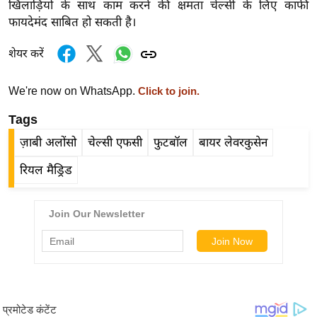
खिलाड़ियों के साथ काम करने की क्षमता चेल्सी के लिए काफी
र्ल्ड
फायदेमंद साबित हो सकती है।
न्यू
ज
शेयर करें
ब्री
फ
We're now on WhatsApp.
Click to join.
म
Tags
नो
ज़ाबी अलोंसो
चेल्सी एफसी
फुटबॉल
बायर लेवरकुसेन
रं
ज
रियल मैड्रिड
न
ज
ग
त
बॉ
ली
वु