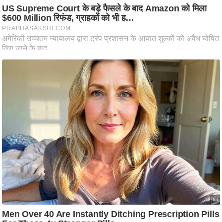
ष
ण
स
म
सा
म
यि
क
मा
तृ
भू
मि
स्तं
भ
ए
म
.