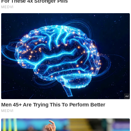
आ
र
.
आ
ई
.
चा
य
प
र
स
मी
क्षा
ध
र्म
ज्यो