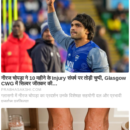
ति
ष
प्र
भु
म
हि
मा
/
ध
र्म
स्थ
ल
व्र
त
त्यो
हा
र