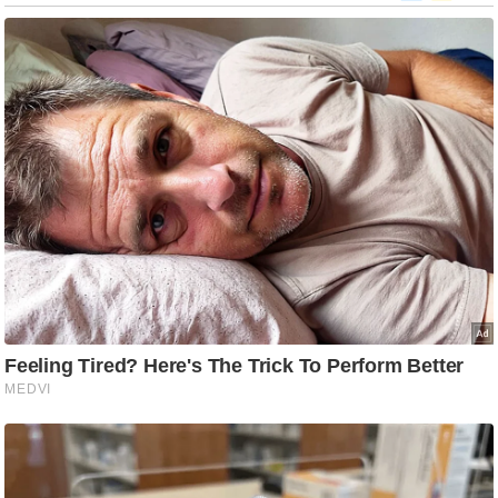
ड
हॉ
ली
वु
ड
फि
ल्म
स
मी
क्षा
B
r
e
a
k
i
n