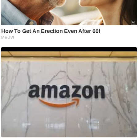
ट
ने
स
मं
त्रा
रि
ले
श
न
शि
प
रा
ज
नी
ति
वि
श्ले