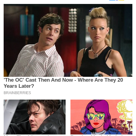
य
ब
ज
ट
खे
ल
क्रि
के
ट
I
P
L
2
0
2
6
क्रा