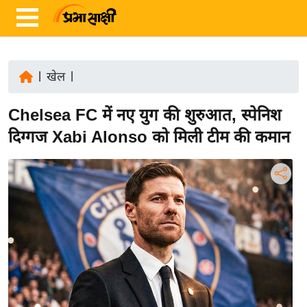
|
खेल
|
ता
Chelsea FC में नए युग की शुरुआत, स्पेनिश
ज़ा
ख
दिग्गज Xabi Alonso को मिली टीम की कमान
ब
र
रा
ष्ट्री
य
अं
त
र्रा
ष्ट्री