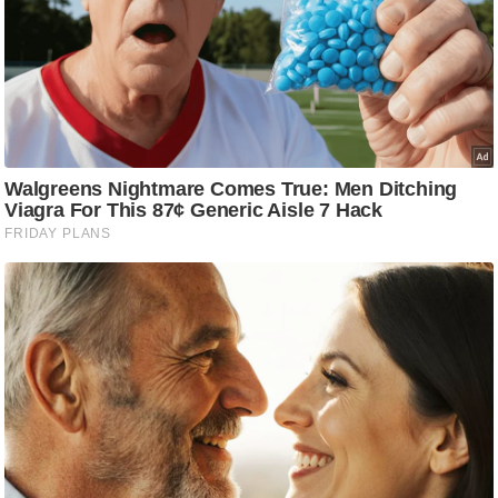
/
फै
श
न
घ
रे
लू
नु
स्खे
प
र्य
ट
न
स्थ
ल
फि