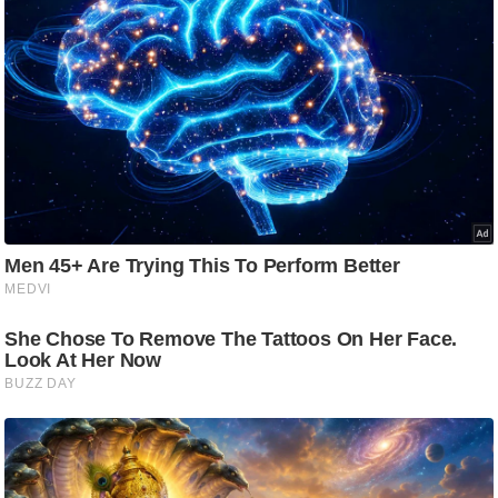
/
फै
श
न
घ
रे
लू
नु
स्खे
प
र्य
ट
न
स्थ
ल
फि