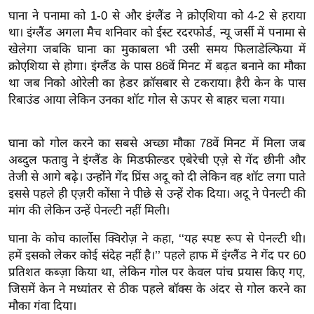
ख्सि
घाना ने पनामा को 1-0 से और इंग्लैंड ने क्रोएशिया को 4-2 से हराया
य
था। इंग्लैंड अगला मैच शनिवार को ईस्ट रदरफोर्ड, न्यू जर्सी में पनामा से
त
खेलेगा जबकि घाना का मुकाबला भी उसी समय फिलाडेल्फिया में
यं
क्रोएशिया से होगा। इंग्लैंड के पास 86वें मिनट में बढ़त बनाने का मौका
ग
था जब निको ओरेली का हेडर क्रॉसबार से टकराया। हैरी केन के पास
इं
रिबाउंड आया लेकिन उनका शॉट गोल से ऊपर से बाहर चला गया।
डि
या
घाना को गोल करने का सबसे अच्छा मौका 78वें मिनट में मिला जब
सा
अब्दुल फतावु ने इंग्लैंड के मिडफील्डर एबेरेची एज़े से गेंद छीनी और
हि
तेजी से आगे बढ़े। उन्होंने गेंद प्रिंस अदू को दी लेकिन वह शॉट लगा पाते
इससे पहले ही एज़री कोंसा ने पीछे से उन्हें रोक दिया। अदू ने पेनल्टी की
त्य
मांग की लेकिन उन्हें पेनल्टी नहीं मिली।
ज
ग
घाना के कोच कार्लोस क्विरोज़ ने कहा, ‘‘यह स्पष्ट रूप से पेनल्टी थी।
त
हमें इसको लेकर कोई संदेह नहीं है।’’ पहले हाफ में इंग्लैंड ने गेंद पर 60
ऑ
प्रतिशत कब्ज़ा किया था, लेकिन गोल पर केवल पांच प्रयास किए गए,
टो
जिसमें केन ने मध्यांतर से ठीक पहले बॉक्स के अंदर से गोल करने का
मौका गंवा दिया।
व