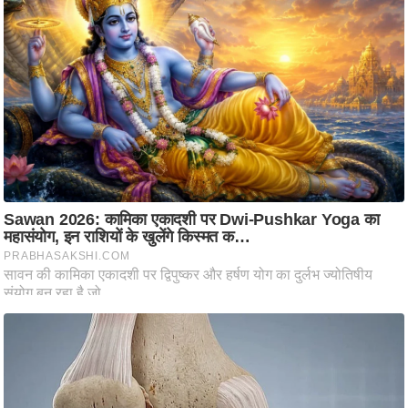
ट
ने
स
मं
त्रा
रि
ले
श
न
शि
प
रा
ज
नी
ति
वि
श्ले