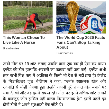
इ
म
ई
-
पे
प
र
मि
सा
उसने गोल पर 19 शॉट लगाए जबकि घाना एक बार ही ऐसा कर पाया।
ल
इंग्लैंड की टीम हालांकि अवसरों का फायदा नहीं उठा पाई। इंग्लैंड अभी
तक कभी विश्व कप में अफ्रीका के किसी भी देश से नहीं हारा है। इंग्लैंड
बे
के मिडफील्डर जूड बेलिंघम ने कहा, ‘‘उनके रक्षात्मक खेल और
मि
रणनीति से थोड़ी निराशा हुई। उन्होंने अपनी पूरी ताकत गोल बचाने पर
सा
लगा दी थी और वह इसमें सफल रहे। गोल पर इतने अधिक शॉट लगाने
ल
के बावजूद जीत हासिल नहीं करना निराशाजनक है।’’ इससे पहले इन
श
दोनों टीमों ने अपने शुरुआती मैच जीते थे।