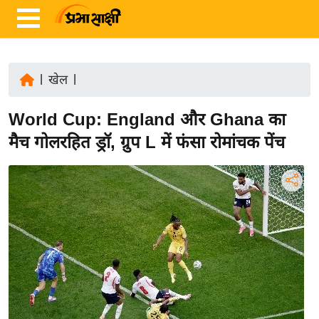
|
खेल
|
ता
World Cup: England और Ghana का
ज़ा
ख
मैच गोलरहित ड्रॉ, ग्रुप L में फंसा रोमांचक पेंच
ब
र
रा
ष्ट्री
य
अं
त
र्रा
ष्ट्री