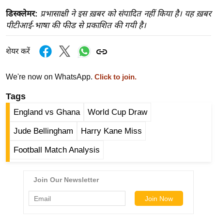
र्ल्ड
डिस्क्लेमर:
प्रभासाक्षी ने इस ख़बर को संपादित नहीं किया है। यह ख़बर
न्यू
पीटीआई-भाषा की फीड से प्रकाशित की गयी है।
ज
ब्री
शेयर करें
फ
म
We're now on WhatsApp.
Click to join.
नो
Tags
रं
England vs Ghana
World Cup Draw
ज
न
Jude Bellingham
Harry Kane Miss
ज
Football Match Analysis
ग
त
बॉ
ली
वु