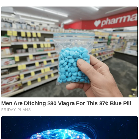
g
N
e
w
s
ला
इ
फ
स्टा
इ
ल
टे
क्नॉ
लॉ
जी
ब्यू
टी