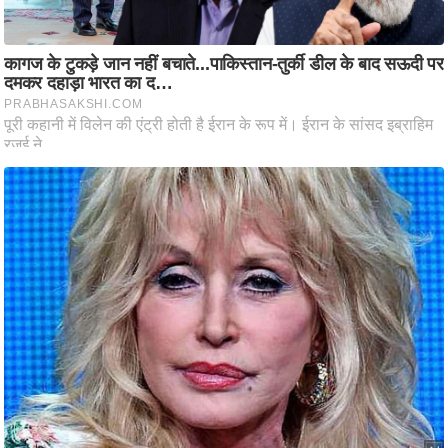
ति
ष
प्र
भु
म
हि
मा
/
ध
र्म
स्थ
ल
व्र
त
त्यो
हा
र