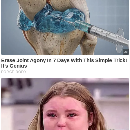
ष
ण
स
म
सा
म
यि
क
मा
तृ
भू
मि
स्तं
भ
ए
म
.