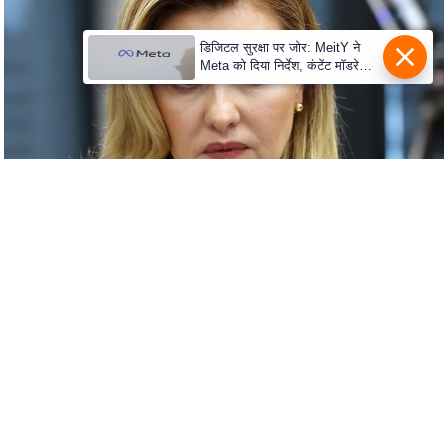
c
y
डिजिटल सुरक्षा पर जोर: MeitY ने
G
Meta को दिया निर्देश, कंटेंट मॉडरेशन
r
मजबूत करे
i
e
v
a
n
c
e
R
e
d
r
e
s