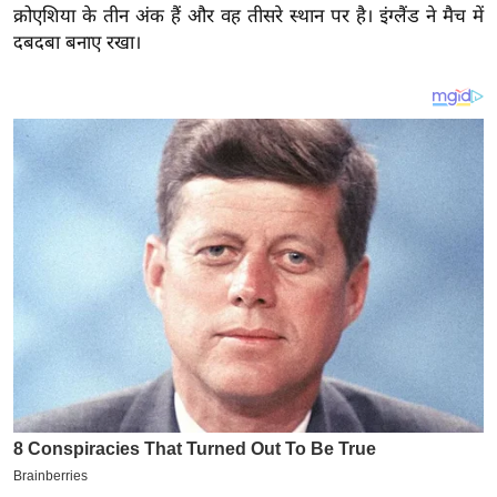
य
क्रोएशिया के तीन अंक हैं और वह तीसरे स्थान पर है। इंग्लैंड ने मैच में
ब
दबदबा बनाए रखा।
ज
ट
खे
ल
क्रि
के
ट
I
P
L
2
0
2
6
क्रा