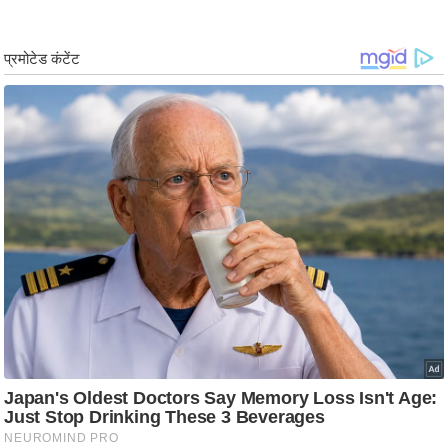
ड
हॉ
ली
वु
ड
फि
ल्म
स
मी
क्षा
B
r
e
a
k
i
n