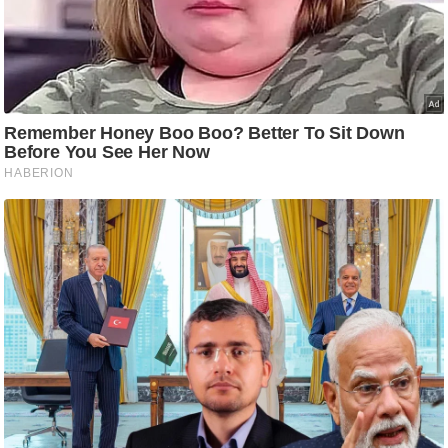
आ
र
.
आ
ई
.
चा
य
प
र
स
मी
क्षा
ध
र्म
ज्यो