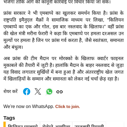
भेजेगा ताकि आगे की कानूनी कार्रवाई पर विचार किया जा सके।
र्ल्ड
फ्रांस सरकार ने भी एमबाप्पे का खुलकर समर्थन किया है। फ्रांस के
न्यू
राष्ट्रपति इमैनुएल मैक्रों ने सामाजिक माध्यम पर लिखा, “किलियन
ज
एमबाप्पे का एक और गोल, इस बार नस्लवाद के खिलाफ।” वहीं फ्रांस
ब्री
की खेल मंत्री मरीना फेरारी ने कहा कि एमबाप्पे पर हमला दरअसल उन
फ
मूल्यों पर हमला है जिन पर फ्रांस गर्व करता है, जैसे स्वतंत्रता, समानता
म
और बंधुत्व।
नो
अब फ्रांस की टीम मैदान पर मोरक्को के खिलाफ क्वार्टर फाइनल
रं
मुकाबले की तैयारी में जुटी है। हालांकि मैदान के बाहर नस्लवाद से जुड़ा
ज
यह विवाद लगातार सुर्खियों में बना हुआ है और अंतरराष्ट्रीय खेल जगत
न
में खिलाड़ियों के सम्मान और समानता को लेकर नई चर्चा छेड़ रहा है।
ज
ग
शेयर करें
त
बॉ
We're now on WhatsApp.
Click to join.
ली
Tags
वु