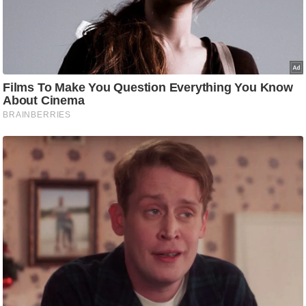
g
N
e
w
s
ला
इ
फ
स्टा
इ
ल
टे
क्नॉ
लॉ
जी
ब्यू
टी