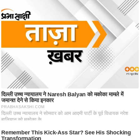
ष
ण
स
म
सा
म
यि
क
मा
तृ
भू
मि
स्तं
भ
ए
म
.