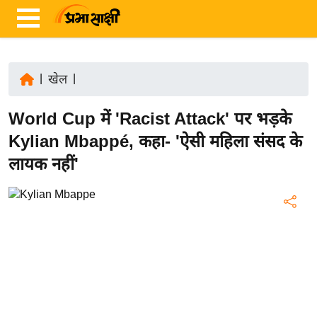
|
खेल
|
ता
World Cup में 'Racist Attack' पर भड़के
ज़ा
ख
Kylian Mbappé, कहा- 'ऐसी महिला संसद के
ब
लायक नहीं'
र
रा
ष्ट्री
य
अं
त
र्रा
ष्ट्री