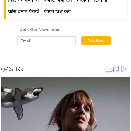
ड
किलियन एमबाप्पे
सेलेस्टे अमारिला
नस्लवादी टिप्पणी
हॉ
फ्रांस बनाम पैराग्वे
फीफा विश्व कप
ली
वु
ड
फि
ल्म
स
मी
क्षा
B
r
e
a
k
i
n