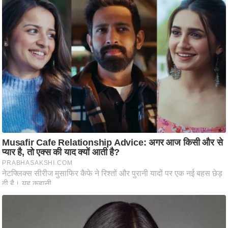
ति
ष
प्र
भु
म
हि
मा
/
ध
र्म
स्थ
ल
व्र
त
त्यो
हा
र