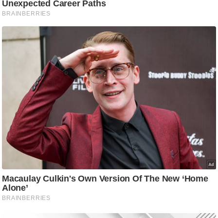
ट
ने
स
मं
त्रा
रि
ले
श
न
शि
प
रा
ज
नी
ति
वि
श्ले