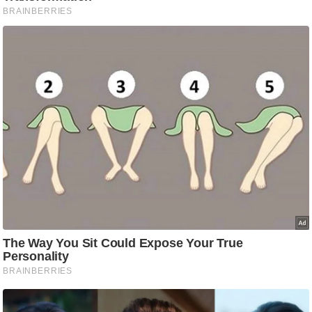
आ
र
.
आ
ई
.
चा
य
प
र
स
मी
क्षा
ध
र्म
ज्यो