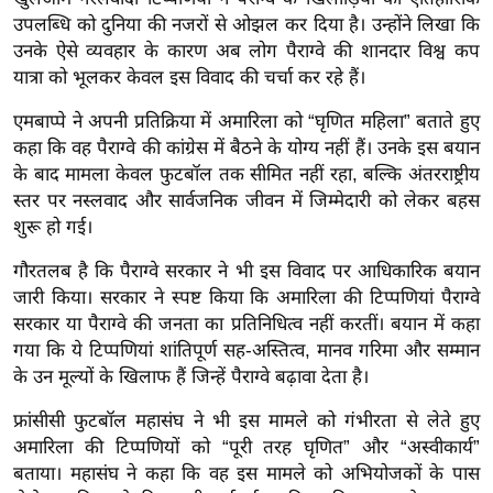
ख्सि
उपलब्धि को दुनिया की नजरों से ओझल कर दिया है। उन्होंने लिखा कि
य
उनके ऐसे व्यवहार के कारण अब लोग पैराग्वे की शानदार विश्व कप
त
यात्रा को भूलकर केवल इस विवाद की चर्चा कर रहे हैं।
यं
एमबाप्पे ने अपनी प्रतिक्रिया में अमारिला को “घृणित महिला” बताते हुए
ग
कहा कि वह पैराग्वे की कांग्रेस में बैठने के योग्य नहीं हैं। उनके इस बयान
इं
के बाद मामला केवल फुटबॉल तक सीमित नहीं रहा, बल्कि अंतरराष्ट्रीय
डि
स्तर पर नस्लवाद और सार्वजनिक जीवन में जिम्मेदारी को लेकर बहस
या
शुरू हो गई।
सा
गौरतलब है कि पैराग्वे सरकार ने भी इस विवाद पर आधिकारिक बयान
हि
जारी किया। सरकार ने स्पष्ट किया कि अमारिला की टिप्पणियां पैराग्वे
त्य
सरकार या पैराग्वे की जनता का प्रतिनिधित्व नहीं करतीं। बयान में कहा
ज
गया कि ये टिप्पणियां शांतिपूर्ण सह-अस्तित्व, मानव गरिमा और सम्मान
ग
के उन मूल्यों के खिलाफ हैं जिन्हें पैराग्वे बढ़ावा देता है।
त
फ्रांसीसी फुटबॉल महासंघ ने भी इस मामले को गंभीरता से लेते हुए
ऑ
अमारिला की टिप्पणियों को “पूरी तरह घृणित” और “अस्वीकार्य”
टो
बताया। महासंघ ने कहा कि वह इस मामले को अभियोजकों के पास
व