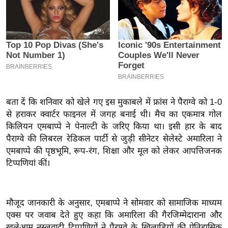
इ
म
ई
-
पे
प
र
बता दें कि शनिवार को खेले गए इस मुकाबले में फ्रांस ने पैराग्वे को 1-0
मि
से हराकर क्वार्टर फाइनल में जगह बनाई थी। मैच का एकमात्र गोल
सा
किलियन एमबाप्पे ने पेनाल्टी के जरिए किया था। इसी हार के बाद
ल
पैराग्वे की लिबरल रेडिकल पार्टी से जुड़ी सीनेटर सेलेस्टे अमारिला ने
एमबाप्पे की पृष्ठभूमि, रूप-रंग, शिक्षा और मूल को लेकर आपत्तिजनक
बे
टिप्पणियां कीं।
मि
सा
ल
मौजूद जानकारी के अनुसार, एमबाप्पे ने सोमवार को सामाजिक माध्यम
एक्स पर जवाब देते हुए कहा कि अमारिला की गैरजिम्मेदाराना और
श
खुलेआम नस्लवादी टिप्पणियों ने पैराग्वे के खिलाड़ियों की ऐतिहासिक