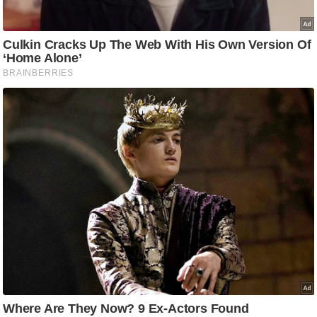
/
फै
श
न
घ
रे
लू
नु
स्खे
प
र्य
ट
न
स्थ
ल
फि