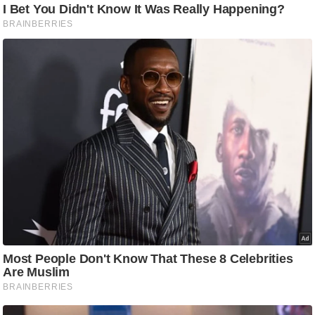
ड
हॉ
ली
वु
ड
फि
ल्म
स
मी
क्षा
B
r
e
a
k
i
n