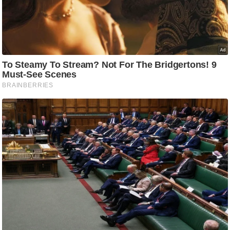
ष
ण
स
म
सा
म
यि
क
मा
तृ
भू
मि
स्तं
भ
ए
म
.