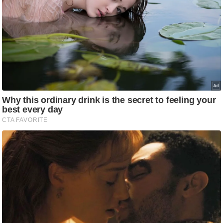
ट
ने
स
मं
त्रा
रि
ले
श
न
शि
प
रा
ज
नी
ति
वि
श्ले