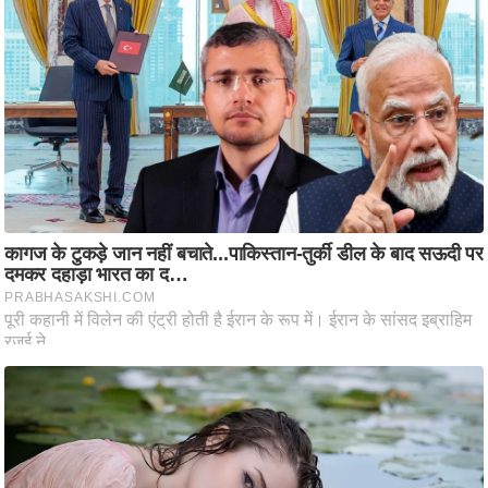
/
फै
श
न
घ
रे
लू
नु
स्खे
प
र्य
ट
न
स्थ
ल
फि