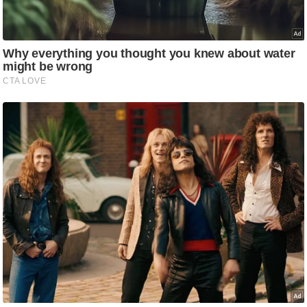
र्ल्ड
न्यू
ज
ब्री
फ
म
नो
रं
ज
न
ज
ग
त
बॉ
ली
वु