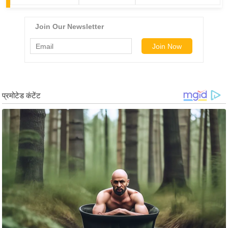
ख्सि
य
त
यं
ग
इं
डि
या
सा
हि
त्य
ज
ग
त
ऑ
टो
व