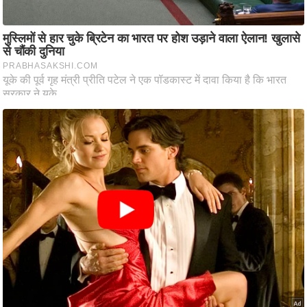
आ
र
.
आ
ई
.
चा
य
प
र
स
मी
क्षा
ध
र्म
ज्यो