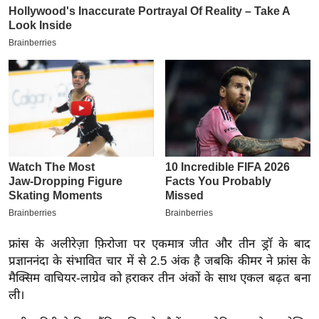
य
ब
ज
ट
खे
ल
क्रि
के
ट
I
P
L
2
फ्रांस के अलीरेज़ा फ़िरोजा पर एकमात्र जीत और तीन ड्रॉ के बाद
0
प्रज्ञाननंदा के संभावित चार में से 2.5 अंक है जबकि कीमर ने फ्रांस के
2
मैक्सिम वाचियर-लाग्रेव को हराकर तीन अंकों के साथ एकल बढ़त बना
ली।
6
क्रा