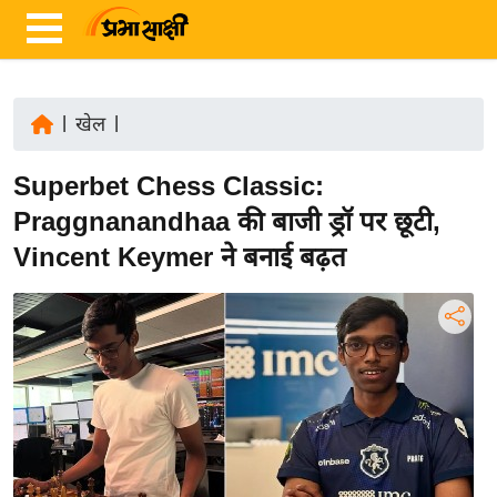
|
खेल
|
ता
Superbet Chess Classic:
ज़ा
ख
Praggnanandhaa की बाजी ड्रॉ पर छूटी,
ब
Vincent Keymer ने बनाई बढ़त
र
रा
ष्ट्री
य
अं
त
र्रा
ष्ट्री