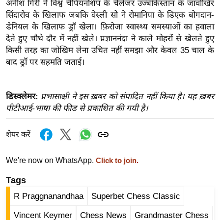
अनीश गिरी ने विश्व चैंपियनशिप के चैलेंजर उज्बेकिस्तान के जावोखिर
इ
सिंदारोव के खिलाफ जबकि वेस्ली सो ने रोमानिया के डिएक बोगदान-
म
डेनियल के खिलाफ ड्रॉ खेला। फ़िरोजा स्वास्थ्य समस्याओं का हवाला
देते हुए चौथे दौर में नहीं खेले। प्रज्ञाननंदा ने काले मोहरों से खेलते हुए
ई
किसी तरह का जोखिम लेना उचित नहीं समझा और केवल 35 चाल के
-
बाद ड्रॉ पर सहमति जताई।
पे
प
र
डिस्क्लेमर:
प्रभासाक्षी ने इस ख़बर को संपादित नहीं किया है। यह ख़बर
मि
पीटीआई-भाषा की फीड से प्रकाशित की गयी है।
सा
ल
शेयर करें
बे
We're now on WhatsApp.
Click to join.
मि
Tags
सा
ल
R Praggnanandhaa
Superbet Chess Classic
श
Vincent Keymer
Chess News
Grandmaster Chess