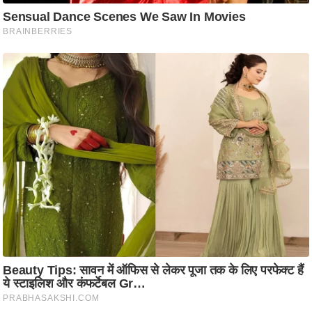
ति
ष
प्र
भु
म
हि
मा
/
ध
र्म
स्थ
ल
व्र
त
त्यो
हा
र