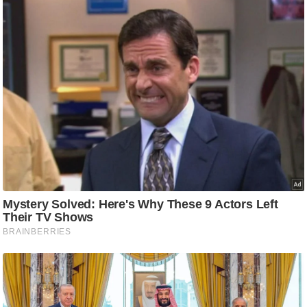
g
N
e
w
s
ला
इ
फ
स्टा
इ
ल
टे
क्नॉ
लॉ
जी
ब्यू
टी