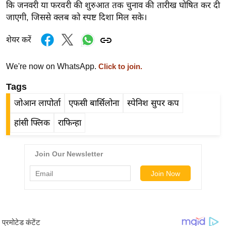
कि जनवरी या फरवरी की शुरुआत तक चुनाव की तारीख घोषित कर दी
र्ल्ड
जाएगी, जिससे क्लब को स्पष्ट दिशा मिल सके।
न्यू
ज
शेयर करें
ब्री
फ
We're now on WhatsApp.
Click to join.
म
Tags
नो
जोआन लापोर्ता
एफसी बार्सिलोना
स्पेनिश सुपर कप
रं
ज
हांसी फ्लिक
राफिन्हा
न
ज
ग
त
बॉ
ली
वु