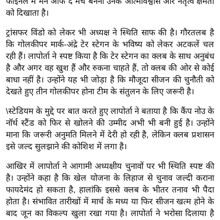
फाइनल में मैन ऑफ द मैच बनना उनके आत्मविश्वास और नेतृत्व क्षमता
ख्सि
को दिखाता है।
य
त
ट्रांसफर विंडो को लेकर भी अध्यक्ष ने स्थिति साफ की है। गौरतलब है
यं
कि गोलकीपर मार्क-अंद्रे टेर स्टेगन के भविष्य को लेकर अटकलें चल
रही हैं। लापोर्ता ने स्पष्ट किया है कि टेर स्टेगन का क्लब के साथ अनुबंध
ग
है और अगर वह खुश हैं और रुकना चाहते हैं, तो क्लब की ओर से कोई
इं
बाधा नहीं है। उन्होंने यह भी जोड़ा है कि मौजूदा सीजन की चुनौती को
डि
देखते हुए तीन गोलकीपर होना टीम के संतुलन के लिए जरूरी है।
या
सा
\स्टेडियम के मुद्दे पर बात करते हुए लापोर्ता ने बताया है कि कैंप नोउ के
नॉर्थ स्टैंड को फिर से खोलने की उम्मीद अभी भी बनी हुई है। उन्होंने
हि
माना कि जरूरी अनुमति मिलने में देरी हो रही है, लेकिन क्लब प्रशासन
त्य
इसे जल्द सुलझाने की कोशिश में लगा है।
ज
ग
आखिर में लापोर्ता ने आगामी अध्यक्षीय चुनावों पर भी स्थिति स्पष्ट की
त
है। उन्होंने कहा है कि खेल योजना के लिहाज से चुनाव जल्दी कराना
ऑ
फायदेमंद हो सकता है, हालांकि इससे क्लब के भीतर तनाव भी पैदा
होता है। संभावित तारीखों में मार्च के मध्य या फिर सीजन खत्म होने के
टो
बाद जून का विकल्प खुला रखा गया है। लापोर्ता ने भरोसा दिलाया है
व