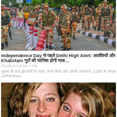
ट
ने
स
मं
त्रा
रि
ले
श
न
शि
प
रा
ज
नी
ति
वि
श्ले