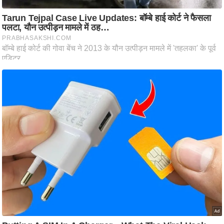
ति
ष
प्र
भु
म
हि
मा
/
ध
र्म
स्थ
ल
व्र
त
त्यो
हा
र