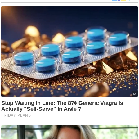
ड
हॉ
ली
वु
ड
फि
ल्म
स
मी
क्षा
B
r
e
a
k
i
n