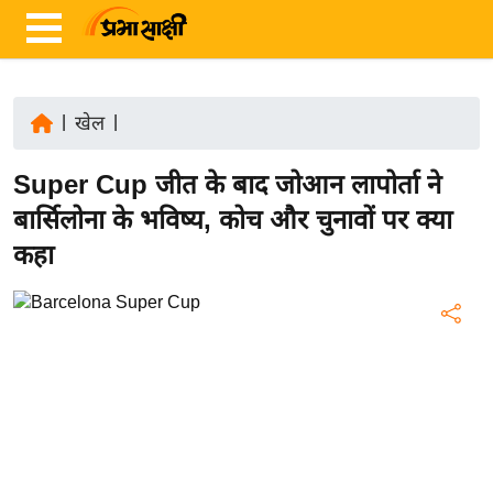
|
खेल
|
ता
Super Cup जीत के बाद जोआन लापोर्ता ने
ज़ा
ख
बार्सिलोना के भविष्य, कोच और चुनावों पर क्या
ब
कहा
र
रा
ष्ट्री
य
अं
त
र्रा
ष्ट्री