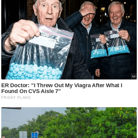
/
फै
श
न
घ
रे
लू
नु
स्खे
प
र्य
ट
न
स्थ
ल
फि