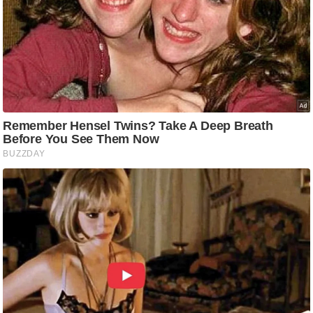
ष
ण
स
म
सा
म
यि
क
मा
तृ
भू
मि
स्तं
भ
ए
म
.