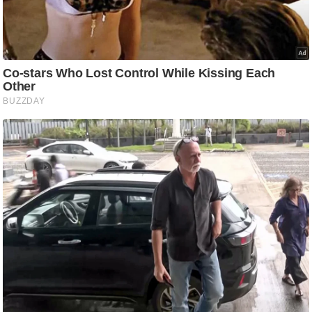
आ
र
.
आ
ई
.
चा
य
प
र
स
मी
क्षा
ध
र्म
ज्यो