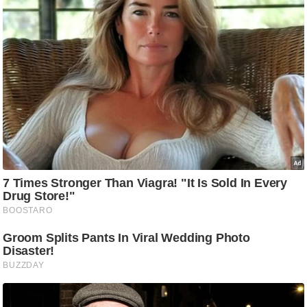
g
N
e
w
s
ला
इ
फ
स्टा
इ
ल
टे
क्नॉ
लॉ
जी
ब्यू
टी