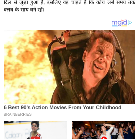
य
दिल से जुड़ा हुआ है, इसलिए वह चाहते हैं कि कोच लंबे समय तक
क्लब के साथ बने रहें।
ब
ज
ट
खे
ल
क्रि
के
ट
I
P
L
2
0
2
6
क्रा