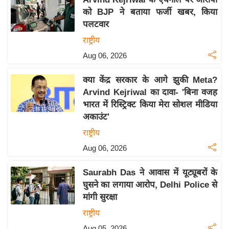
य
को BJP ने बताया फर्जी खबर, किया
ब
पलटवार
ज
राष्ट्रीय
ट
Aug 06, 2026
खे
ल
क्या केंद्र सरकार के आगे झुकी Meta?
क्रि
Arvind Kejriwal का दावा- 'बिना वजह
के
भारत में रिस्ट्रिक्ट किया मेरा सोशल मीडिया
ट
अकाउंट'
I
राष्ट्रीय
P
Aug 06, 2026
L
2
Saurabh Das ने आवास में यूट्यूबरों के
घुसने का लगाया आरोप, Delhi Police से
0
मांगी सुरक्षा
2
6
राष्ट्रीय
क्रा
Aug 05, 2026