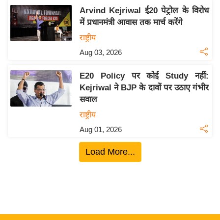
ख्सि
Arvind Kejriwal ई20 पेट्रोल के विरोध
य
में प्रधानमंत्री आवास तक मार्च करेंगे
त
राष्ट्रीय
यं
Aug 03, 2026
ग
इं
E20 Policy पर कोई Study नहीं:
डि
Kejriwal ने BJP के दावों पर उठाए गंभीर
या
सवाल
सा
राष्ट्रीय
हि
Aug 01, 2026
त्य
ज
Load More...
ग
त
ऑ
टो
व