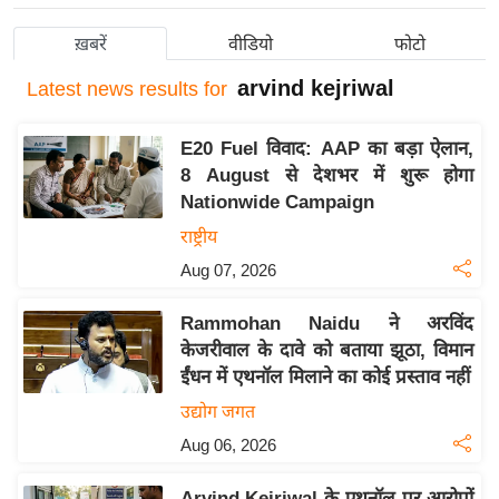
य
ख़बरें
वीडियो
फोटो
बि
arvind kejriwal
ज़
Latest
news results for
ने
स
E20 Fuel विवाद: AAP का बड़ा ऐलान,
8 August से देशभर में शुरू होगा
उ
Nationwide Campaign
द्यो
राष्ट्रीय
ग
ज
Aug 07, 2026
ग
Rammohan Naidu ने अरविंद
त
केजरीवाल के दावे को बताया झूठा, विमान
वि
ईंधन में एथनॉल मिलाने का कोई प्रस्ताव नहीं
शे
उद्योग जगत
ष
Aug 06, 2026
ज्ञ
रा
Arvind Kejriwal के एथनॉल पर आरोपों