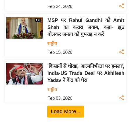
ख्सि
Feb 24, 2026
य
त
MSP पर Rahul Gandhi को Amit
यं
Shah का करारा जवाब, कहा- झूठ
ग
बोलकर जनता को गुमराह न करें
इं
राष्ट्रीय
डि
Feb 15, 2026
या
सा
'किसानों से धोखा, आत्मनिर्भरता पर हमला',
India-US Trade Deal पर Akhilesh
हि
Yadav ने केंद्र को घेरा
त्य
ज
राष्ट्रीय
ग
Feb 03, 2026
त
Load More...
ऑ
टो
व