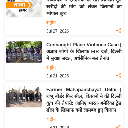
य
खरीदी की मांग को लेकर किसानों का
ब
भोपाल कूच
ज
राष्ट्रीय
ट
Jul 27, 2026
खे
ल
Connaught Place Violence Case |
क्रि
अज्ञात लोगों के खिलाफ FIR दर्ज, दिल्ली
के
में सुरक्षा सख्त, अर्धसैनिक बल तैनात
ट
राष्ट्रीय
I
Jul 21, 2026
P
L
Farmer Mahapanchayat Delhi |
2
शंभू बॉर्डर फिर सील, किसानों ने की दिल्ली
कूच की तैयारी: जानिए भारत-अमेरिका ट्रेड
0
डील के खिलाफ क्यों लामबंद हुए किसान
2
6
राष्ट्रीय
क्रा
Jul 21, 2026