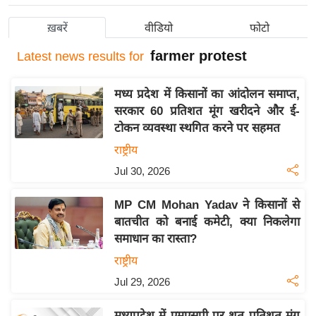
य
ख़बरें
वीडियो
फोटो
बि
farmer protest
ज़
Latest
news results for
ने
स
मध्य प्रदेश में किसानों का आंदोलन समाप्त,
सरकार 60 प्रतिशत मूंग खरीदने और ई-
उ
टोकन व्यवस्था स्थगित करने पर सहमत
द्यो
राष्ट्रीय
ग
ज
Jul 30, 2026
ग
MP CM Mohan Yadav ने किसानों से
त
बातचीत को बनाई कमेटी, क्या निकलेगा
वि
समाधान का रास्ता?
शे
राष्ट्रीय
ष
Jul 29, 2026
ज्ञ
रा
मध्यप्रदेश में एमएसपी पर शत प्रतिशत मूंग