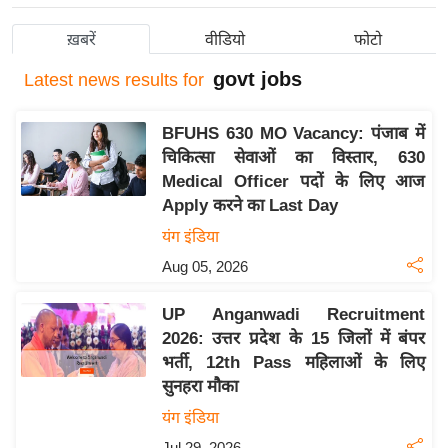
य
ख़बरें
वीडियो
फोटो
बि
govt jobs
ज़
Latest
news results for
ने
स
BFUHS 630 MO Vacancy: पंजाब में
चिकित्सा सेवाओं का विस्तार, 630
उ
Medical Officer पदों के लिए आज
द्यो
Apply करने का Last Day
ग
यंग इंडिया
ज
ग
Aug 05, 2026
त
UP Anganwadi Recruitment
वि
2026: उत्तर प्रदेश के 15 जिलों में बंपर
शे
भर्ती, 12th Pass महिलाओं के लिए
ष
सुनहरा मौका
ज्ञ
यंग इंडिया
रा
Jul 29, 2026