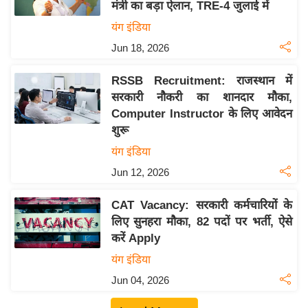
ख्सि
मंत्री का बड़ा ऐलान, TRE-4 जुलाई में
य
यंग इंडिया
त
Jun 18, 2026
यं
ग
RSSB Recruitment: राजस्थान में
सरकारी नौकरी का शानदार मौका,
इं
Computer Instructor के लिए आवेदन
डि
शुरू
या
यंग इंडिया
सा
हि
Jun 12, 2026
त्य
CAT Vacancy: सरकारी कर्मचारियों के
ज
लिए सुनहरा मौका, 82 पदों पर भर्ती, ऐसे
ग
करें Apply
त
यंग इंडिया
ऑ
Jun 04, 2026
टो
व