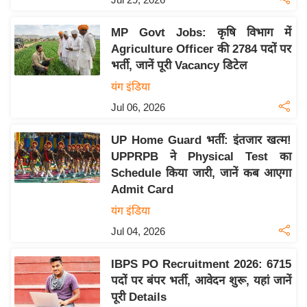
य
ब
MP Govt Jobs: कृषि विभाग में
ज
Agriculture Officer की 2784 पदों पर
ट
भर्ती, जानें पूरी Vacancy डिटेल
खे
यंग इंडिया
ल
Jul 06, 2026
क्रि
के
UP Home Guard भर्ती: इंतजार खत्म!
ट
UPPRPB ने Physical Test का
Schedule किया जारी, जानें कब आएगा
I
Admit Card
P
यंग इंडिया
L
2
Jul 04, 2026
0
IBPS PO Recruitment 2026: 6715
2
पदों पर बंपर भर्ती, आवेदन शुरू, यहां जानें
6
पूरी Details
क्रा