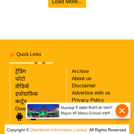
Load More...
र्ल्ड
न्यू
ज
ब्री
फ
म
नो
Quick Links
रं
ज
ट्रेंडिंग
Archive
न
About us
फोटो
ज
Disclaimer
वीडियो
Advertise with us
ग
इंफ़ोग्राफ़िक
Privacy Policy
त
कार्टून
RSS
Mumbai में दहशत फैलाने का प्लान?
Download App
बॉ
Mayor को Metro-School उड़ाने
Our Team
ली
की धमकी
वु
Copyright ©
Dwarikesh Informatics Limited.
All Rights Reserved.