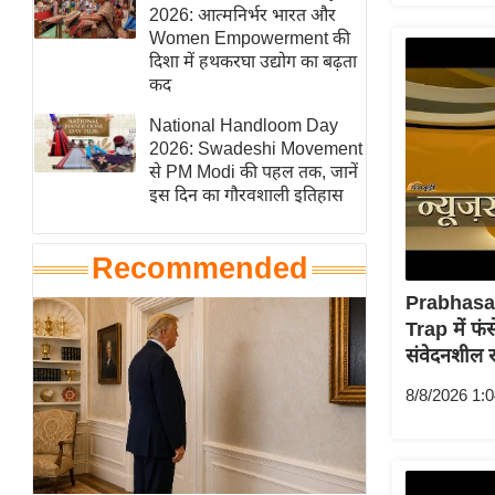
हॉलीवुड
2026: आत्मनिर्भर भारत और
Women Empowerment की
फिल्म समीक्षा
दिशा में हथकरघा उद्योग का बढ़ता
Breaking
कद
News
National Handloom Day
लाइफस्टाइल
2026: Swadeshi Movement
से PM Modi की पहल तक, जानें
टेक्नॉलॉजी
इस दिन का गौरवशाली इतिहास
ब्यूटी/फैशन
घरेलू नुस्खे
Recommended
पर्यटन स्थल
Prabhas
फिटनेस मंत्रा
Trap में 
रिलेशनशिप
संवेदनशील 
राजनीति
8/8/2026 1:
विश्लेषण
समसामयिक
मातृभूमि