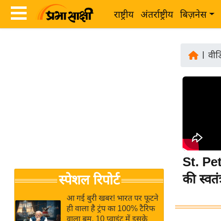
राष्ट्रीय
अंतर्राष्ट्रीय
बिज़नेस
Latest
ता
News
|
वीड
ज़ा
in
ख
Hindi
ब
र
Hindi
राष्ट्रीय
News
अंतर्राष्ट्रीय
Live
बिज़नेस
St. Pet
उद्योग
Breaking
की स्वत
स्पेशल रिपोर्ट
जगत
News in
विशेषज्ञ
Hindi
आ गई बुरी खबर! भारत पर फूटने
राय
ही वाला है ट्रंप का 100% टैरिफ
वाला बम, 10 प्वाइंट में इसके