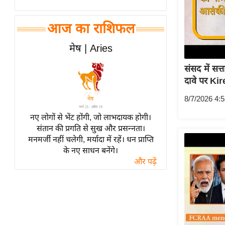
विश्लेषण
ट्रेंडिंग
आज का राशिफल
Q
मेष | Aries
u
संसद में सत
i
दावे पर Ki
c
k
8/7/2026 4:
L
नए लोगों से भेंट होंगी, जो लाभदायक होगी।
i
संतान की प्रगति से सुख और प्रसन्नता।
n
मनमर्जी नहीं चलेगी, मर्यादा में रहें। धन प्राप्ति
k
के नए साधन बनेंगे।
s
और पढ़ें
विधानसभा
चुनाव
फोटो
वीडियो