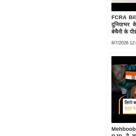
ऑडियो
इंफ़ोग्राफ़िक
FCRA Bill
दुनियाभर 
राज्यों से
बेचैनी के पी
शहरों से
8/7/2026 12
वेब स्टोरी
कार्टून
Short
Videos
iOS App
About us
Contact Editor
Advertise
Privacy Policy
Grievance
Mehbooba 
Redressal