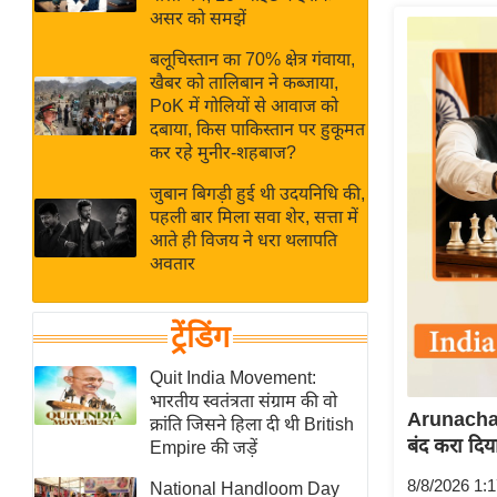
बजट
Hindi
असर को समझें
खेल
News
बलूचिस्तान का 70% क्षेत्र गंवाया,
क्रिकेट
खैबर को तालिबान ने कब्जाया,
Hindi
IPL
PoK में गोलियों से आवाज को
दबाया, किस पाकिस्तान पर हुकूमत
Videos
2026
कर रहे मुनीर-शहबाज?
क्राइम
जुबान बिगड़ी हुई थी उदयनिधि की,
ई-पेपर
पहली बार मिला सवा शेर, सत्ता में
मिसाल बेमिसाल
आते ही विजय ने धरा थलापति
अवतार
शख्सियत
यंग इंडिया
ट्रेंडिंग
साहित्य जगत
ऑटो वर्ल्ड
Quit India Movement:
भारतीय स्वतंत्रता संग्राम की वो
न्यूज ब्रीफ
Arunachal क
क्रांति जिसने हिला दी थी British
मनोरंजन जगत
बंद करा दिय
Empire की जड़ें
बॉलीवुड
8/8/2026 1:
National Handloom Day