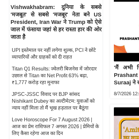
Vishwakhabram: दुनिया के सबसे
स्तंभ
'मजबूत' से सबसे 'मजबूर' नेता बने US
एम.
President, Iran War ने Trump को ऐसे
आर.
जाल में फंसाया जहां से हर रास्ता हार की ओर
आई.
जाता है
चाय पर
UPI इस्तेमाल पर नहीं लगेगा शुल्क, PCI ने छोटे
समीक्षा
व्यापारियों और ग्राहकों को दी राहत
धर्म
'मैं अभी 
Titan Q1 Results: ज्वेलरी बिजनेस में जोरदार
ज्योतिष
Prashant
उछाल से Titan का Net Profit 63% बढ़ा,
प्रभु
Suraaj ने 
₹1,777 करोड़ रहा मुनाफा
महिमा/
8/7/2026 12
JPSC-JSSC विवाद पर BJP सांसद
धर्मस्थल
Nishikant Dubey का अल्टीमेटम: युवाओं को
व्रत
न्याय नहीं मिला तो मैं भूख हड़ताल पर बैठूंगा
त्योहार
Love Horoscope For 7 August 2026 |
राशिफल
आज का प्रेम राशिफल 7 अगस्त 2026 | प्रेमियों के
विशेष
लिए कैसा रहेगा आज का दिन