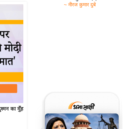
~ नीरज कुमार दुबे
श्मन का मुँह