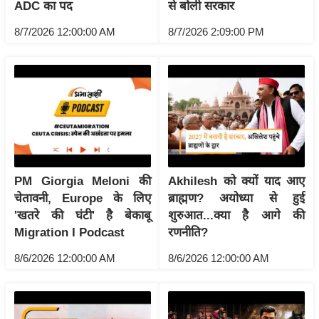
ट
ADC का पद
से बोली सरकार
ने
8/7/2026 12:00:00 AM
8/7/2026 2:09:00 PM
स
मं
त्रा
रि
ले
श
न
शि
PM Giorgia Meloni की
Akhilesh को क्यों याद आए
प
चेतावनी, Europe के लिए
ब्राह्मण? अयोध्या से हुई
रा
'खतरे की घंटी' है बेकाबू
शुरुआत...क्या है आगे की
ज
Migration I Podcast
रणनीति?
नी
8/6/2026 12:00:00 AM
8/6/2026 12:00:00 AM
ति
वि
श्ले