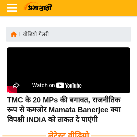
|
वीडियो गैलरी
|
ता
ज़ा
ख
ब
र
रा
ष्ट्री
TMC के 20 MPs की बगावत, राजनीतिक
य
रूप से कमजोर Mamata Banerjee क्या
अं
विपक्षी INDIA को ताकत दे पाएंगी
त
र्रा
लेटेस्ट वीडियो
ष्ट्री