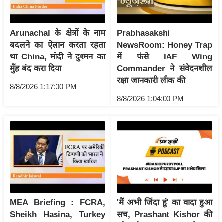
र्ल्ड
न्यू
Arunachal के क्षेत्रों के नाम
Prabhasakshi
ज
बदलने का ऐलान करता रहता
NewsRoom: Honey Trap
ब्री
था China, मोदी ने दुश्मन का
में फंसे IAF Wing
फ
मुँह बंद करा दिया
Commander ने संवेदनशील
म
रक्षा जानकारी लीक की
8/8/2026 1:17:00 PM
नो
8/8/2026 1:04:00 PM
रं
ज
न
ज
ग
त
बॉ
ली
MEA Briefing : FCRA,
'मैं अभी जिंदा हूं' का वादा हुआ
वु
Sheikh Hasina, Turkey
सच, Prashant Kishor की