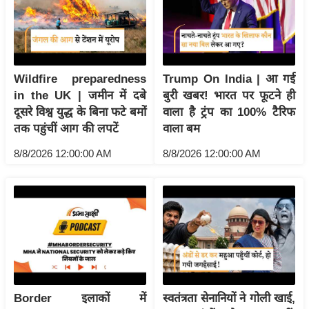
य
ब
ज
ट
Wildfire preparedness
Trump On India | आ गई
खे
in the UK | जमीन में दबे
बुरी खबर! भारत पर फूटने ही
ल
दूसरे विश्व युद्ध के बिना फटे बमों
वाला है ट्रंप का 100% टैरिफ
क्रि
तक पहुंचीं आग की लपटें
वाला बम
के
8/8/2026 12:00:00 AM
8/8/2026 12:00:00 AM
ट
I
P
L
2
0
2
6
Border इलाकों में
स्वतंत्रता सेनानियों ने गोली खाई,
क्रा