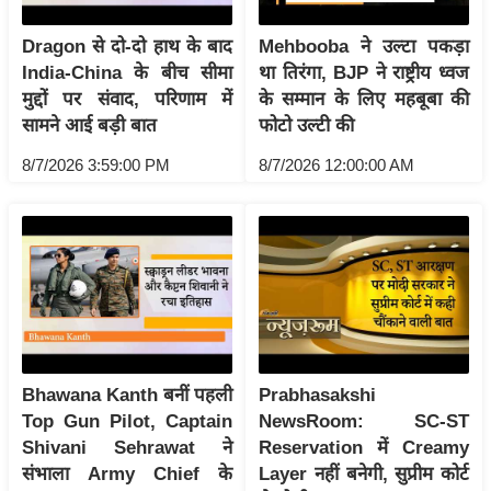
/
Dragon से दो-दो हाथ के बाद
Mehbooba ने उल्टा पकड़ा
फै
India-China के बीच सीमा
था तिरंगा, BJP ने राष्ट्रीय ध्वज
श
मुद्दों पर संवाद, परिणाम में
के सम्मान के लिए महबूबा की
न
सामने आई बड़ी बात
फोटो उल्टी की
घ
8/7/2026 3:59:00 PM
8/7/2026 12:00:00 AM
रे
लू
नु
स्खे
प
र्य
ट
न
Bhawana Kanth बनीं पहली
Prabhasakshi
स्थ
Top Gun Pilot, Captain
NewsRoom: SC-ST
ल
Shivani Sehrawat ने
Reservation में Creamy
फि
संभाला Army Chief के
Layer नहीं बनेगी, सुप्रीम कोर्ट