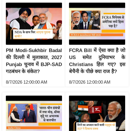
g
N
e
w
s
ला
इ
PM Modi-Sukhbir Badal
FCRA Bill में ऐसा क्या है जो
फ
की दिल्ली में मुलाकात, 2027
US समेत दुनियाभर के
Punjab चुनाव में BJP-SAD
Christians हिल गए? इस
स्टा
गठबंधन के संकेत?
बेचैनी के पीछे क्या राज है?
इ
ल
8/7/2026 12:00:00 AM
8/7/2026 12:00:00 AM
टे
क्नॉ
लॉ
जी
ब्यू
टी