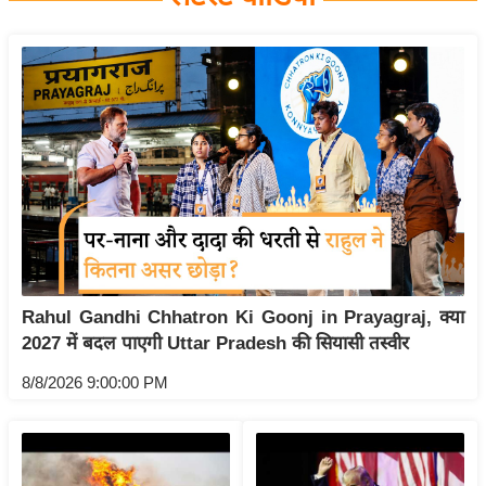
य
बि
ज़
ने
स
उ
द्यो
ग
ज
ग
Rahul Gandhi Chhatron Ki Goonj in Prayagraj, क्या
त
2027 में बदल पाएगी Uttar Pradesh की सियासी तस्वीर
वि
शे
8/8/2026 9:00:00 PM
ष
ज्ञ
रा