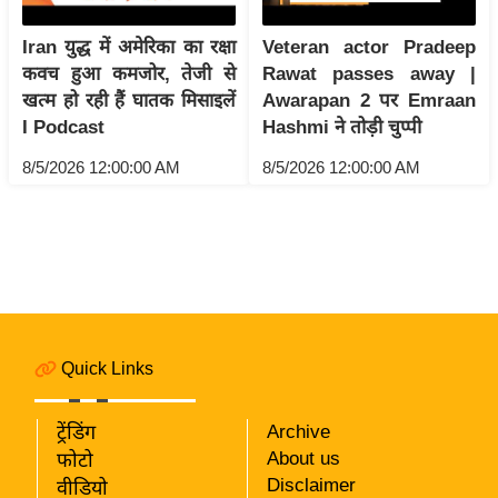
i
c
Iran युद्ध में अमेरिका का रक्षा
Veteran actor Pradeep
k
कवच हुआ कमजोर, तेजी से
Rawat passes away |
L
खत्म हो रही हैं घातक मिसाइलें
Awarapan 2 पर Emraan
i
I Podcast
Hashmi ने तोड़ी चुप्पी
n
8/5/2026 12:00:00 AM
8/5/2026 12:00:00 AM
k
s
वि
धा
न
स
भा
Quick Links
चु
ना
ट्रेंडिंग
Archive
व
About us
फोटो
Disclaimer
वीडियो
फो