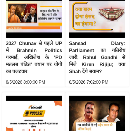
रा
शि
फ
ल
वि
2027 Chunav से पहले UP
Sansad Diary:
शे
में Brahmin Politics
Parliament का गतिरोध
ष
गरमाई, अखिलेश के 'PD
जारी, Rahul Gandhi से
वि
मतलब पंडित' बयान पर योगी
मिले Kiren Rijiju; क्या
श्ले
का पलटवार
Shah देंगे बयान?
ष
ण
8/5/2026 8:00:00 PM
8/5/2026 7:02:00 PM
ट्रें
डिं
ग
Q
u