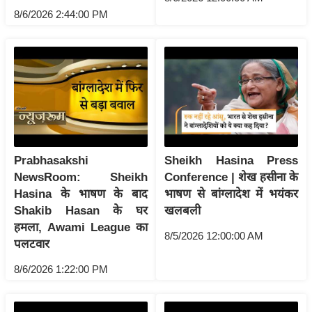
ति
8/6/2026 2:44:00 PM
ष
प्र
भु
म
हि
मा
/
ध
Prabhasakshi
Sheikh Hasina Press
र्म
NewsRoom: Sheikh
Conference | शेख हसीना के
स्थ
Hasina के भाषण के बाद
भाषण से बांग्लादेश में भयंकर
ल
Shakib Hasan के घर
खलबली
हमला, Awami League का
व्र
8/5/2026 12:00:00 AM
पलटवार
त
त्यो
8/6/2026 1:22:00 PM
हा
र