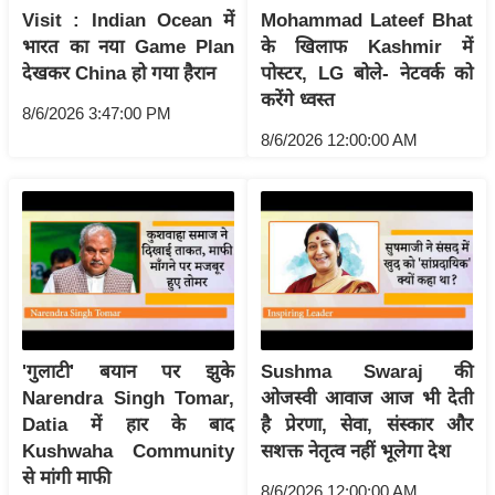
Visit : Indian Ocean में
Mohammad Lateef Bhat
आ
भारत का नया Game Plan
के खिलाफ Kashmir में
र
देखकर China हो गया हैरान
पोस्टर, LG बोले- नेटवर्क को
.
करेंगे ध्वस्त
आ
8/6/2026 3:47:00 PM
8/6/2026 12:00:00 AM
ई
.
चा
य
प
र
स
मी
'गुलाटी' बयान पर झुके
Sushma Swaraj की
क्षा
Narendra Singh Tomar,
ओजस्वी आवाज आज भी देती
ध
Datia में हार के बाद
है प्रेरणा, सेवा, संस्कार और
र्म
Kushwaha Community
सशक्त नेतृत्व नहीं भूलेगा देश
ज्यो
से मांगी माफी
8/6/2026 12:00:00 AM