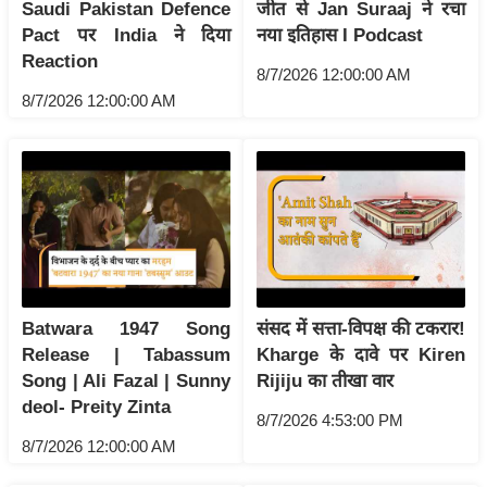
ड
Saudi Pakistan Defence
जीत से Jan Suraaj ने रचा
हॉ
Pact पर India ने दिया
नया इतिहास I Podcast
Reaction
ली
8/7/2026 12:00:00 AM
वु
8/7/2026 12:00:00 AM
ड
फि
ल्म
स
मी
क्षा
B
r
Batwara 1947 Song
संसद में सत्ता-विपक्ष की टकरार!
Release | Tabassum
Kharge के दावे पर Kiren
e
Song | Ali Fazal | Sunny
Rijiju का तीखा वार
a
deol- Preity Zinta
k
8/7/2026 4:53:00 PM
i
8/7/2026 12:00:00 AM
n