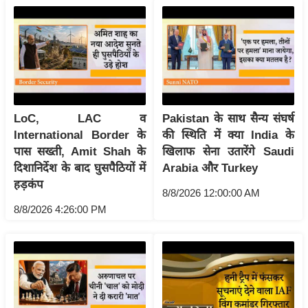
ख्सि
य
त
यं
ग
इं
डि
LoC, LAC व
Pakistan के साथ सैन्य संघर्ष
या
International Border के
की स्थिति में क्या India के
पास सख्ती, Amit Shah के
खिलाफ सेना उतारेंगे Saudi
सा
दिशानिर्देश के बाद घुसपैठियों में
Arabia और Turkey
हि
हड़कंप
त्य
8/8/2026 12:00:00 AM
ज
8/8/2026 4:26:00 PM
ग
त
ऑ
टो
व