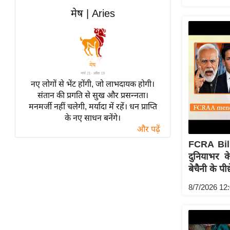
विश्लेषण
मेष | Aries
ट्रेंडिंग
Q
u
i
नए लोगों से भेंट होंगी, जो लाभदायक होगी।
c
संतान की प्रगति से सुख और प्रसन्नता।
k
मनमर्जी नहीं चलेगी, मर्यादा में रहें। धन प्राप्ति
L
के नए साधन बनेंगे।
i
और पढ़ें
n
FCRA Bill
k
दुनियाभर 
s
बेचैनी के पी
विधानसभा
8/7/2026 12
चुनाव
फोटो
वीडियो