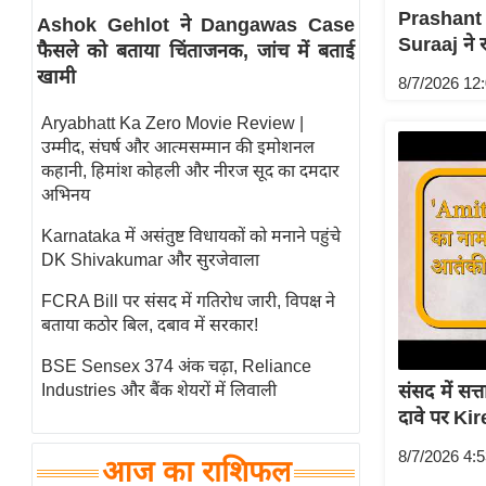
Prashant
Ashok Gehlot ने Dangawas Case
स्तंभ
Suraaj ने 
फैसले को बताया चिंताजनक, जांच में बताई
एम.
खामी
8/7/2026 12
आर.
आई.
Aryabhatt Ka Zero Movie Review |
उम्मीद, संघर्ष और आत्मसम्मान की इमोशनल
चाय पर
कहानी, हिमांश कोहली और नीरज सूद का दमदार
समीक्षा
अभिनय
धर्म
Karnataka में असंतुष्ट विधायकों को मनाने पहुंचे
ज्योतिष
DK Shivakumar और सुरजेवाला
प्रभु
FCRA Bill पर संसद में गतिरोध जारी, विपक्ष ने
महिमा/
बताया कठोर बिल, दबाव में सरकार!
धर्मस्थल
BSE Sensex 374 अंक चढ़ा, Reliance
व्रत
Industries और बैंक शेयरों में लिवाली
संसद में सत
त्योहार
दावे पर Ki
राशिफल
8/7/2026 4:
आज का राशिफल
विशेष