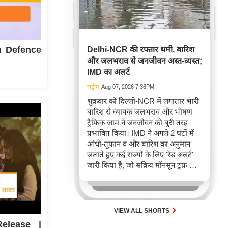
n Defence
Delhi-NCR की रफ्तार थमी, बारिश
और जलभराव से जनजीवन अस्त-व्यस्त;
IMD का अलर्ट
राष्ट्रीय
Aug 07, 2026 7:36PM
शुक्रवार को दिल्ली-NCR में लगातार भारी
बारिश से व्यापक जलभराव और भीषण
ट्रैफिक जाम ने जनजीवन को बुरी तरह
प्रभावित किया। IMD ने अगले 2 घंटों में
आंधी-तूफान व और बारिश का अनुमान
जताते हुए कई राज्यों के लिए 'रेड अलर्ट'
जारी किया है, जो सक्रिय मॉनसून ट्रफ़ और
चक्रवाती हवाओं के घेरे का परिणाम है,
जिससे यातायात बाधित होने के साथ-साथ
सफदरजंग अस्पताल में भी जलभराव की
स्थिति बनी।
VIEW ALL SHORTS
elease |