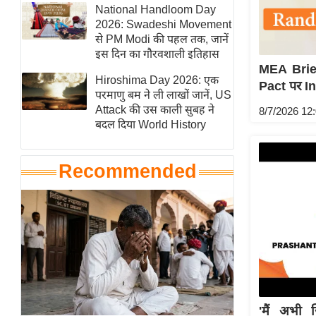
हॉलीवुड
National Handloom Day
2026: Swadeshi Movement
फिल्म समीक्षा
से PM Modi की पहल तक, जानें
Breaking
इस दिन का गौरवशाली इतिहास
MEA Brie
News
Hiroshima Day 2026: एक
Pact पर In
लाइफस्टाइल
परमाणु बम ने ली लाखों जानें, US
Attack की उस काली सुबह ने
8/7/2026 12
टेक्नॉलॉजी
बदल दिया World History
ब्यूटी/फैशन
घरेलू नुस्खे
Recommended
पर्यटन स्थल
फिटनेस मंत्रा
रिलेशनशिप
राजनीति
विश्लेषण
समसामयिक
'मैं अभी 
मातृभूमि