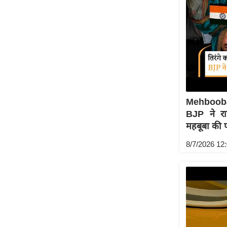
ऑडियो
इंफ़ोग्राफ़िक
राज्यों से
शहरों से
वेब स्टोरी
कार्टून
Mehbooba 
Short
BJP ने राष
Videos
महबूबा की फ
iOS App
8/7/2026 12
About us
Contact Editor
Advertise
Privacy Policy
Grievance
Redressal