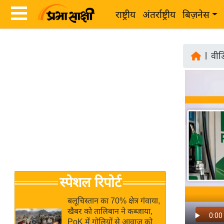
राष्ट्रीय
अंतर्राष्ट्रीय
बिज़नेस
Latest
ता
News
|
वीड
ज़ा
in
ख
Hindi
ब
र
Hindi
राष्ट्रीय
News
अंतर्राष्ट्रीय
Live
बिज़नेस
उद्योग
Breaking
स्पेशल रिपोर्ट
जगत
News in
विशेषज्ञ
Hindi
बलूचिस्तान का 70% क्षेत्र गंवाया,
राय
खैबर को तालिबान ने कब्जाया,
PoK में गोलियों से आवाज को