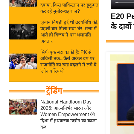
बजट
Hindi
दबाया, किस पाकिस्तान पर हुकूमत
खेल
News
कर रहे मुनीर-शहबाज?
E20 Pet
क्रिकेट
जुबान बिगड़ी हुई थी उदयनिधि की,
के दावो
Hindi
IPL
पहली बार मिला सवा शेर, सत्ता में
आते ही विजय ने धरा थलापति
Videos
2026
अवतार
क्राइम
सिर्फ एक बंदा काफ़ी है: PK से
ई-पेपर
ओवैसी तक...कैसे अकेले दम पर
मिसाल बेमिसाल
राजनीति का रुख बदलने में लगे ये
'लोन वॉरियर्स'
शख्सियत
यंग इंडिया
ट्रेंडिंग
साहित्य जगत
ऑटो वर्ल्ड
National Handloom Day
2026: आत्मनिर्भर भारत और
न्यूज ब्रीफ
Women Empowerment की
मनोरंजन जगत
दिशा में हथकरघा उद्योग का बढ़ता
कद
बॉलीवुड