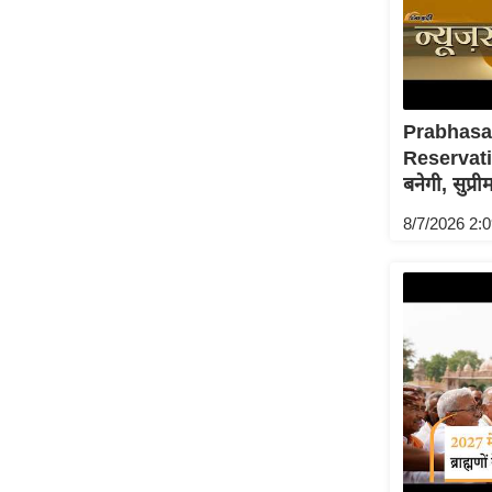
Code Of Ethics
RSS
Our Team
Prabhas
Expert Panel
Reservati
Loksabhachunav
बनेगी, सुप्र
Android App
8/7/2026 2: