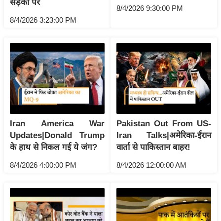
सड़कों पर
रा
8/4/2026 9:30:00 PM
8/4/2026 3:23:00 PM
शि
फ
ल
वि
शे
ष
वि
श्ले
Iran America War
Pakistan Out From US-
ष
Updates|Donald Trump
Iran Talks|अमेरिका-ईरान
ण
के हाथ से निकल गई ये जंग?
वार्ता से पाकिस्तान बाहर!
ट्रें
8/4/2026 4:00:00 PM
8/4/2026 12:00:00 AM
डिं
ग
Q
u