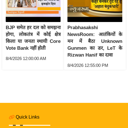
i
c
k
L
BJP समेत हर दल को समझना
Prabhasakshi
i
होगा, लोकतंत्र में कोई क्षेत्र
NewsRoom: आतंकियों के
n
किला या जनता स्थायी Core
मन में बैठा Unknown
k
Vote Bank नहीं होती
Gunmen का डर, LeT के
s
Rizwan Hanif का दावा
8/4/2026 12:00:00 AM
वि
8/4/2026 12:55:00 PM
धा
न
स
भा
चु
ना
व
Quick Links
फो