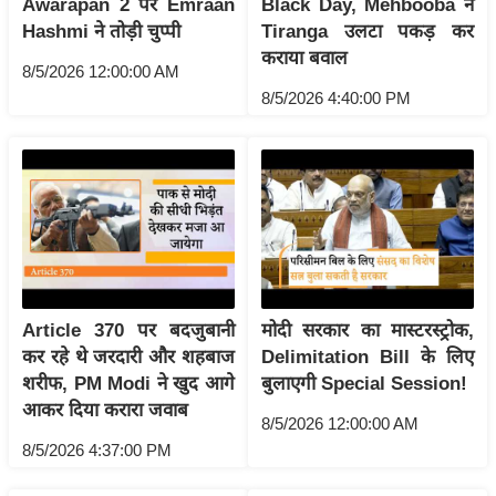
Awarapan 2 पर Emraan
Black Day, Mehbooba ने
g
Hashmi ने तोड़ी चुप्पी
Tiranga उलटा पकड़ कर
N
कराया बवाल
e
8/5/2026 12:00:00 AM
w
8/5/2026 4:40:00 PM
s
ला
इ
फ
स्टा
इ
ल
Article 370 पर बदजुबानी
मोदी सरकार का मास्टरस्ट्रोक,
टे
कर रहे थे जरदारी और शहबाज
Delimitation Bill के लिए
क्नॉ
शरीफ, PM Modi ने खुद आगे
बुलाएगी Special Session!
लॉ
आकर दिया करारा जवाब
जी
8/5/2026 12:00:00 AM
8/5/2026 4:37:00 PM
ब्यू
टी