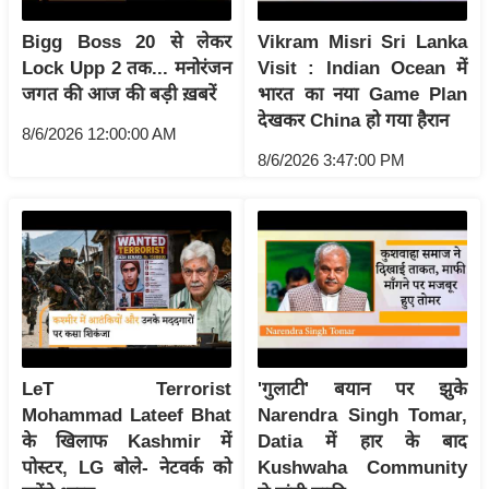
इ
Bigg Boss 20 से लेकर
Vikram Misri Sri Lanka
म
Lock Upp 2 तक... मनोरंजन
Visit : Indian Ocean में
ई
जगत की आज की बड़ी ख़बरें
भारत का नया Game Plan
-
देखकर China हो गया हैरान
8/6/2026 12:00:00 AM
पे
8/6/2026 3:47:00 PM
प
र
मि
सा
ल
बे
मि
LeT Terrorist
'गुलाटी' बयान पर झुके
सा
Mohammad Lateef Bhat
Narendra Singh Tomar,
ल
के खिलाफ Kashmir में
Datia में हार के बाद
पोस्टर, LG बोले- नेटवर्क को
Kushwaha Community
श