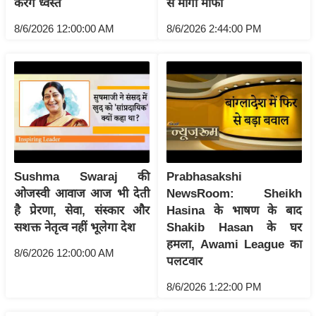
करेंगे ध्वस्त
से मांगी माफी
ख्सि
य
8/6/2026 12:00:00 AM
8/6/2026 2:44:00 PM
त
यं
ग
इं
डि
या
सा
Sushma Swaraj की
Prabhasakshi
हि
ओजस्वी आवाज आज भी देती
NewsRoom: Sheikh
त्य
है प्रेरणा, सेवा, संस्कार और
Hasina के भाषण के बाद
ज
सशक्त नेतृत्व नहीं भूलेगा देश
Shakib Hasan के घर
ग
हमला, Awami League का
त
8/6/2026 12:00:00 AM
पलटवार
ऑ
8/6/2026 1:22:00 PM
टो
व