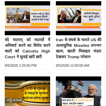
/
फै
श
न
घ
रे
वंदे मातरम् को मदरसों में
Iran से संघर्ष के चलते US की
लू
अनिवार्य करने का विरोध करने
अत्याधुनिक Missiles लगभग
नु
वालों को Calcutta High
खत्म, खाली मिसाइल भंडार
स्खे
Court ने सुनाई खरी खरी
देखकर Trump परेशान
प
8/5/2026 2:25:00 PM
8/5/2026 12:00:00 AM
र्य
ट
न
स्थ
ल
फि