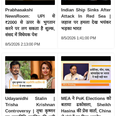
ट
ने
Prabhasakshi
Indian Ship Sinks After
स
NewsRoom: UPI से
Attack In Red Sea |
मं
₹2000 से ऊपर के भुगतान
जहाज पर हमला देख भयंकर
त्रा
करने पर लग सकता है शुल्क,
भड़का भारत
संसद में विधेयक पेश
रि
8/5/2026 1:41:00 PM
ले
8/5/2026 2:13:00 PM
श
न
शि
प
रा
ज
नी
ति
Udayanidhi Stalin |
MEA ने PoK Elections को
Trisha Krishnan
बताया ढकोसला, Sheikh
वि
Controversy | तृषा कृष्णन
Hasina की प्रेस वार्ता, China
श्ले