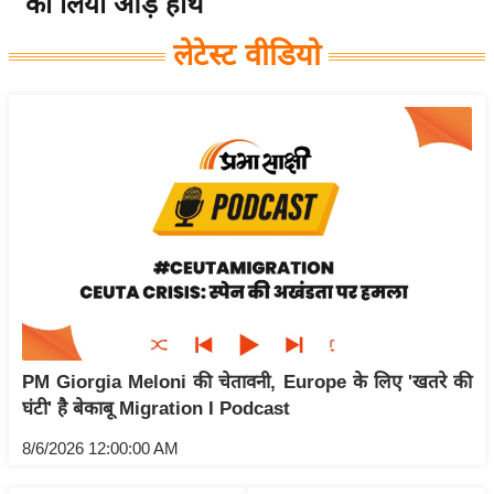
को लिया आड़े हाथ
य
लेटेस्ट वीडियो
बि
ज़
ने
स
उ
द्यो
ग
ज
ग
त
वि
PM Giorgia Meloni की चेतावनी, Europe के लिए 'खतरे की
शे
घंटी' है बेकाबू Migration I Podcast
ष
ज्ञ
8/6/2026 12:00:00 AM
रा