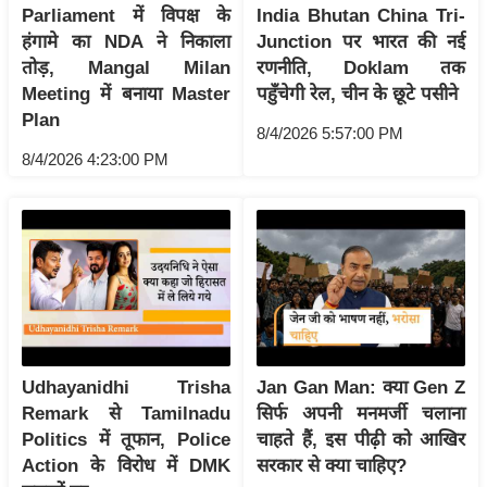
ति
Parliament में विपक्ष के
India Bhutan China Tri-
ष
हंगामे का NDA ने निकाला
Junction पर भारत की नई
तोड़, Mangal Milan
रणनीति, Doklam तक
प्र
Meeting में बनाया Master
पहुँचेगी रेल, चीन के छूटे पसीने
भु
Plan
म
8/4/2026 5:57:00 PM
हि
8/4/2026 4:23:00 PM
मा
/
ध
र्म
स्थ
ल
व्र
त
Udhayanidhi Trisha
Jan Gan Man: क्या Gen Z
Remark से Tamilnadu
सिर्फ अपनी मनमर्जी चलाना
त्यो
Politics में तूफान, Police
चाहते हैं, इस पीढ़ी को आखिर
हा
Action के विरोध में DMK
सरकार से क्या चाहिए?
र