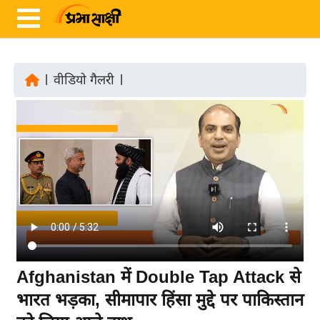
|
वीडियो गैलरी
|
ता
ज़ा
ख
ब
र
रा
ष्ट्री
य
अं
Afghanistan में Double Tap Attack से
त
भारत भड़का, सीमापार हिंसा मुद्दे पर पाकिस्तान
र्रा
ष्ट्री