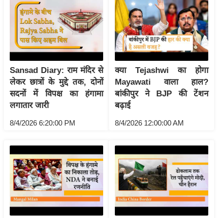
आ
र
.
आ
ई
Sansad Diary: राम मंदिर से
क्या Tejashwi का होगा
.
लेकर छात्रों के मुद्दे तक, दोनों
Mayawati वाला हाल?
चा
सदनों में विपक्ष का हंगामा
बांकीपुर ने BJP की टेंशन
य
लगातार जारी
बढ़ाई
प
8/4/2026 6:20:00 PM
8/4/2026 12:00:00 AM
र
स
मी
क्षा
ध
र्म
ज्यो