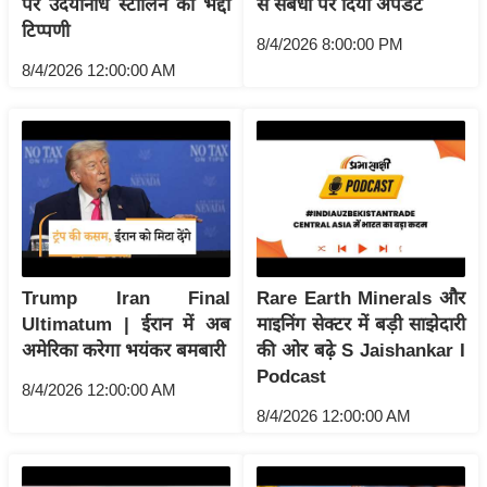
पर उदयनिधि स्टालिन की भद्दी
से संबंधों पर दिया अपडेट
ष
टिप्पणी
ण
8/4/2026 8:00:00 PM
8/4/2026 12:00:00 AM
स
म
सा
म
यि
क
मा
तृ
Trump Iran Final
Rare Earth Minerals और
भू
Ultimatum | ईरान में अब
माइनिंग सेक्टर में बड़ी साझेदारी
मि
अमेरिका करेगा भयंकर बमबारी
की ओर बढ़े S Jaishankar I
स्तं
Podcast
8/4/2026 12:00:00 AM
भ
8/4/2026 12:00:00 AM
ए
म
.