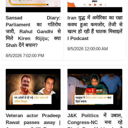
ड
हॉ
ली
Sansad Diary:
Iran युद्ध में अमेरिका का रक्षा
वु
Parliament का गतिरोध
कवच हुआ कमजोर, तेजी से
ड
जारी, Rahul Gandhi से
खत्म हो रही हैं घातक मिसाइलें
मिले Kiren Rijiju; क्या
I Podcast
फि
Shah देंगे बयान?
ल्म
8/5/2026 12:00:00 AM
स
8/5/2026 7:02:00 PM
मी
क्षा
B
r
e
a
k
Veteran actor Pradeep
J&K Politics में उबाल,
i
Rawat passes away |
Congress-NC मना रहे
n