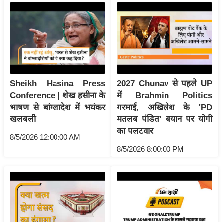
र्ल्ड
न्यू
ज
ब्री
फ
म
Sheikh Hasina Press
2027 Chunav से पहले UP
नो
Conference | शेख हसीना के
में Brahmin Politics
रं
भाषण से बांग्लादेश में भयंकर
गरमाई, अखिलेश के 'PD
ज
खलबली
मतलब पंडित' बयान पर योगी
न
का पलटवार
8/5/2026 12:00:00 AM
ज
8/5/2026 8:00:00 PM
ग
त
बॉ
ली
वु